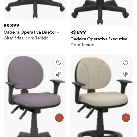
R$ 899
R$ 899
Cadeira Operativa Diretor -
Giratórias, com Tecido
Cadeira Operativa Executiva
Com Tecido
com BackPlax -