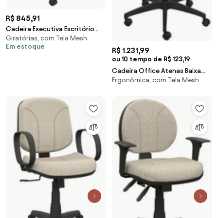
R$ 845,91
Cadeira Executiva Escritório
Giratórias, com Tela Mesh
Royal Baixa PU Sintético Preta
Em estoque
G56 - Gran Belo
R$ 1.231,99
ou 10 tempo de R$ 123,19
Cadeira Office Atenas Baixa
Ergonômica, com Tela Mesh
Tela Mesh Preta com Base
Rodizio Preta - 74401 Sun
House