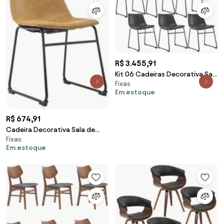
R$ 3.455,91
Kit 06 Cadeiras Decorativa Sala
Fixas
de Estar Recepção Fixa Maia PU
Em estoque
Preto G56 - Gran Belo
R$ 674,91
Cadeira Decorativa Sala de
Fixas
Estar Recepção Fixa Maia PU
Em estoque
Sintético Caramelo G56 - Gran
Belo