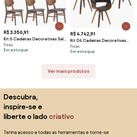
R$ 3.356,91
R$ 4.742,91
Kit 6 Cadeiras Decorativas Sala
Kit 04 Cadeiras Decorativas
Fixas
e Escritório Zion Madeira
Fixas
para Escritório Recepção
Em estoque
Nogueira (PU) Preto G56 - Gran
Em estoque
Ohana Fixa PU Sintético Preto
Belo
G56 - Gran Belo
Ver mais produtos
Saltar para o topo
Descubra,
inspire-se e
liberte o lado
criativo
Tenha acesso a todas as ferramentas e torne-se