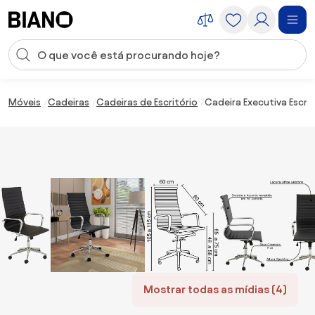
Saltar para o conteúdo
Entrada de pesquisa
Saltar para o rodapé
Móveis
Cadeiras
Cadeiras de Escritório
Cadeira Executiva Escrit
Mostrar todas as mídias (4)