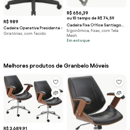
R$ 656,39
ou 10 tempo de R$ 74,59
R$ 989
Cadeira Fixa Office Santiago
Cadeira Operativa Presidente -
Ergonômica, Fixas, com Tela
Preto R02 - D'Rossi
Giratórias, com Tecido
Mesh
Em estoque
Melhores produtos de Granbelo Móveis
R$ 3.689,91