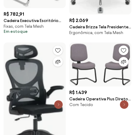
R$ 782,91
R$ 2.069
Cadeira Executiva Escritório
Fixas, com Tela Mesh
Royal Fixa PU Sintético Preta
Cadeira Brizza Tela Presidente
Em estoque
G56 - Gran Belo
Ergonômica, com Tela Mesh
Grafite Base Alumínio -
R$ 1.439
Cadeira Operativa Plus Diretor
Com Tecido
Aproximação S 2 Unidades -