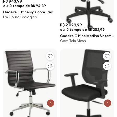
R$ 943,99
ou 10 tempo de R$ 94,39
Cadeira Office Riga com Braco
Em Couro Ecológico
Courino Preto com Base
Rodizio Preta - 74359 Sun
R$ 2.029,99
House
ou 10 tempo de R$ 202,99
Cadeira Office Medina Sistema
Com Tela Mesh
Relax Tela Preta - 79362 Sun
House