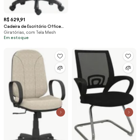
R$ 629,91
Cadeira de Escritório Office
Giratórias, com Tela Mesh
Giratória City em Tela Mesh
Em estoque
com Apoio de Cabeça Preto
G56 - Gran Belo