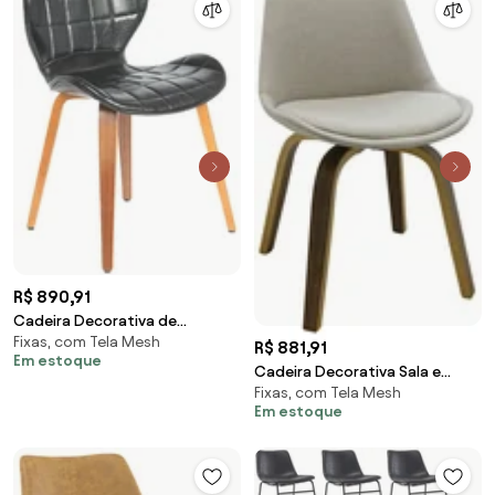
R$ 890,91
Cadeira Decorativa de
Fixas, com Tela Mesh
Escritório Recepção GranClass
R$ 881,91
Em estoque
PU Sintético Preto G56 - Gran
Cadeira Decorativa Sala e
Belo
Fixas, com Tela Mesh
Escritório SoftLine Linho Bege
Em estoque
G56 - Gran Belo