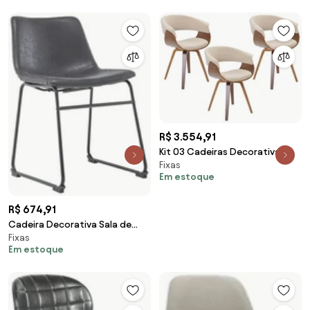
G56 - Gran Belo
R$ 3.554,91
Kit 03 Cadeiras Decorativas
Fixas
para Escritório Recepção
Em estoque
Ohana Fixa Linho Bege G56 -
Gran Belo
R$ 674,91
Cadeira Decorativa Sala de
Fixas
Estar Recepção Fixa Maia PU
Em estoque
Sintético Preto G56 - Gran Belo