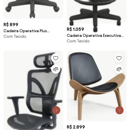
R$ 899
R$ 1.059
Cadeira Operativa Plus
Cadeira Operativa Executiva
Com Tecido
Executiva com Back Plax -
Com Tecido
Caixa com BackPlax -
R$ 2.899