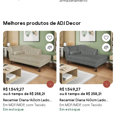
Vermelho
Armazenamento
Melhores produtos de ADJ Decor
R$ 1.549,27
R$ 1.549,27
ou 6 tempo de R$ 258,21
ou 6 tempo de R$ 258,21
Recamier Diana 140cm Lado
Recamier Diana 140cm Lado
Em MDF/MDP, com Tecido
Em MDF/MDP, com Tecido
Direito Corano Bege - ADJ
Direito Corano Cinza - ADJ
Em estoque
Em estoque
Decor
Decor