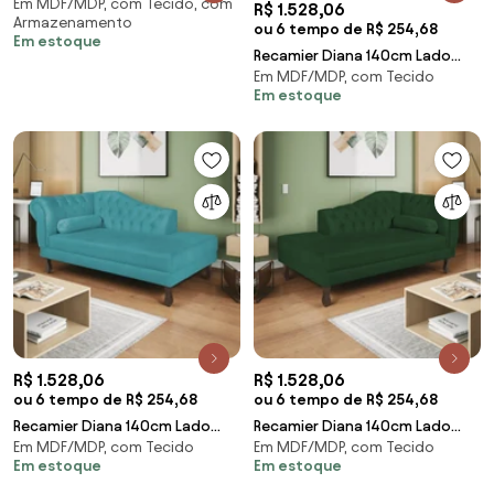
Em MDF/MDP, com Tecido, com
Suede Bege - ADJ Decor
R$ 1.528,06
Armazenamento
ou 6 tempo de R$ 254,68
Em estoque
Recamier Diana 140cm Lado
Em MDF/MDP, com Tecido
Direito Suede Rosê - ADJ Decor
Em estoque
R$ 1.528,06
R$ 1.528,06
ou 6 tempo de R$ 254,68
ou 6 tempo de R$ 254,68
Recamier Diana 140cm Lado
Recamier Diana 140cm Lado
Em MDF/MDP, com Tecido
Em MDF/MDP, com Tecido
Direito Suede Azul Turquesa -
Esquerdo Suede Verde - ADJ
Em estoque
Em estoque
ADJ Decor
Decor