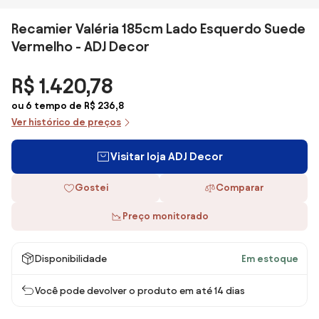
Recamier Valéria 185cm Lado Esquerdo Suede
Vermelho - ADJ Decor
R$ 1.420,78
ou 6 tempo de R$ 236,8
Ver histórico de preços
Visitar loja ADJ Decor
Gostei
Comparar
Preço monitorado
Disponibilidade
Em estoque
Você pode devolver o produto em até 14 dias