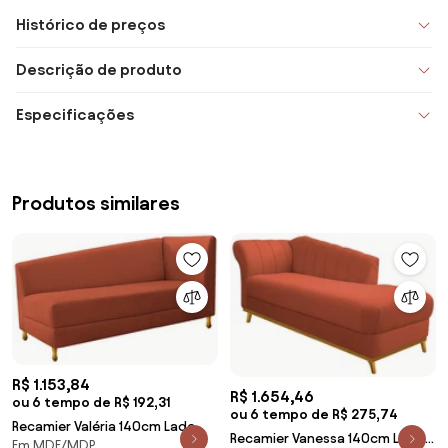
Histórico de preços
Descrição de produto
Especificações
Produtos similares
R$ 1.153,84
R$ 1.654,46
ou 6 tempo de R$ 192,31
ou 6 tempo de R$ 275,74
Recamier Valéria 140cm Lado
Recamier Vanessa 140cm Lado
Em MDF/MDP
Esquerdo Suede Terracota- ADJ