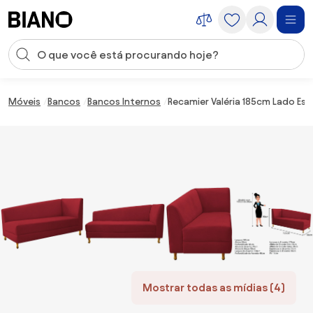
Saltar para o conteúdo
Entrada de pesquisa
Saltar para o rodapé
Móveis
Bancos
Bancos Internos
Recamier Valéria 185cm Lado Es
Mostrar todas as mídias (4)