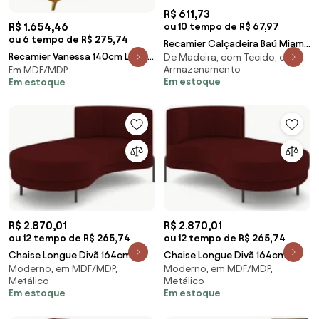
R$ 611,73
R$ 1.654,46
ou 10 tempo de R$ 67,97
ou 6 tempo de R$ 275,74
Recamier Calçadeira Baú Miami
Recamier Vanessa 140cm Lado
De Madeira, com Tecido, com
Veludo Vermelho - Simbal -
Armazenamento
Em MDF/MDP
Esquerdo Suede Terracota- ADJ
Vermelho
Em estoque
Em estoque
Decor
R$ 2.870,01
R$ 2.870,01
ou 12 tempo de R$ 265,74
ou 12 tempo de R$ 265,74
Chaise Longue Divã 164cm
Chaise Longue Divã 164cm
Moderno, em MDF/MDP,
Moderno, em MDF/MDP,
Braço Direito Logus D06 Veludo
Braço Esquerdo Logus D06
Metálico
Metálico
Vermelho - Mpo
Veludo Vermelho - Mp
Em estoque
Em estoque