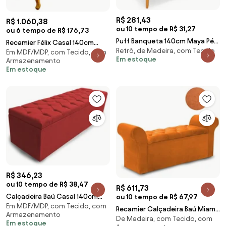
R$ 281,43
R$ 1.060,38
ou 10 tempo de R$ 31,27
ou 6 tempo de R$ 176,73
Puff Banqueta 140cm Maya Pés
Recamier Félix Casal 140cm
Retrô, de Madeira, com Tecido
Palito Suede Bordô - Sheep
Em MDF/MDP, com Tecido, com
Corano Nozes e Linho Chumbo
Em estoque
Armazenamento
Estofados - Vermelho escuro
- ADJ Decor
Em estoque
R$ 346,23
ou 10 tempo de R$ 38,47
R$ 611,73
Calçadeira Baú Casal 140cm
ou 10 tempo de R$ 67,97
Em MDF/MDP, com Tecido, com
Nicole Capitonê Suede
Recamier Calçadeira Baú Miami
Armazenamento
Vermelho - Sheep Estofados -
De Madeira, com Tecido, com
Linho Laranjado - Simbal
Em estoque