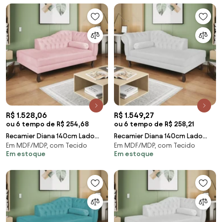
R$ 1.528,06
R$ 1.549,27
ou 6 tempo de R$ 254,68
ou 6 tempo de R$ 258,21
Recamier Diana 140cm Lado
Recamier Diana 140cm Lado
Em MDF/MDP, com Tecido
Em MDF/MDP, com Tecido
Esquerdo Suede Rosa Bebê -
Direito Corano Branco - ADJ
Em estoque
Em estoque
ADJ Decor
Decor