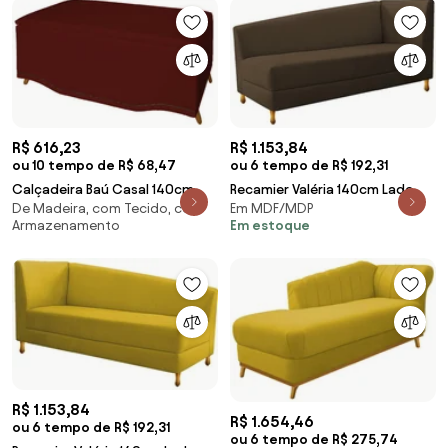
R$ 616,23
R$ 1.153,84
ou 10 tempo de R$ 68,47
ou 6 tempo de R$ 192,31
Calçadeira Baú Casal 140cm
Recamier Valéria 140cm Lado
De Madeira, com Tecido, com
Em MDF/MDP
Greta Pés Palito Suede Bordô -
Esquerdo Suede Marrom - ADJ
Armazenamento
Em estoque
Sheep Estofados
Decor
R$ 1.153,84
R$ 1.654,46
ou 6 tempo de R$ 192,31
ou 6 tempo de R$ 275,74