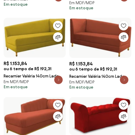
Em MDF/MDP
Direito Suede Terracota- ADJ
Em estoque
Decor
Em estoque
Decor
R$ 1.153,84
R$ 1.153,84
ou 6 tempo de R$ 192,31
ou 6 tempo de R$ 192,31
Recamier Valéria 140cm Lado
Recamier Valéria 140cm Lado
Em MDF/MDP
Esquerdo Suede Amarelo - ADJ
Em MDF/MDP
Direito Suede Terracota- ADJ
Em estoque
Em estoque
Decor
Decor