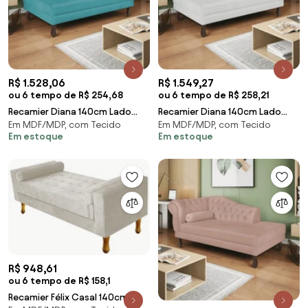
R$ 1.528,06
R$ 1.549,27
ou 6 tempo de R$ 254,68
ou 6 tempo de R$ 258,21
Recamier Diana 140cm Lado
Recamier Diana 140cm Lado
Em MDF/MDP, com Tecido
Em MDF/MDP, com Tecido
Esquerdo Suede Azul Turquesa
Esquerdo Corano Branco - ADJ
Em estoque
Em estoque
- ADJ Decor
Decor
R$ 948,61
ou 6 tempo de R$ 158,1
Recamier Félix Casal 140cm