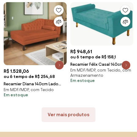
R$ 948,61
ou 6 tempo de R$ 158,1
Recamier Félix Casal 140cm
Em MDF/MDP, com Tecido, com
Suede Azul Turquesa - ADJ
R$ 1.528,06
Armazenamento
Decor
ou 6 tempo de R$ 254,68
Em estoque
Recamier Diana 140cm Lado
Em MDF/MDP, com Tecido
Esquerdo Suede Terracota -
Em estoque
ADJ Decor
Ver mais produtos
Saltar para o topo