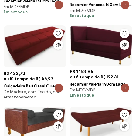
Recamier Valéria 140cm Lado
Recamier Vanessa 140cm Lado
Em MDF/MDP
Direito Suede Amarelo - ADJ
Em MDF/MDP
Esquerdo Suede Amarelo - ADJ
Em estoque
Decor
Em estoque
Decor
R$ 1.153,84
R$ 422,73
ou 6 tempo de R$ 192,31
ou 10 tempo de R$ 46,97
Recamier Valéria 140cm Lado
Calçadeira Baú Casal Queen
Em MDF/MDP
Direito Suede Bordô - ADJ
De Madeira, com Tecido, com
160cm Veneza Veludo Bordô -
Em estoque
Decor
Armazenamento
Sheep Estofados