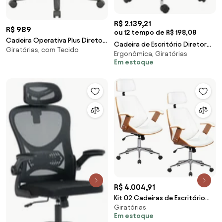
R$ 2.139,21
R$ 989
ou 12 tempo de R$ 198,08
Cadeira Operativa Plus Diretor
Cadeira de Escritório Diretor
Giratórias, com Tecido
-
Ergonômica, Giratórias
Giratória Liziê R02 Madeira
Em estoque
Sintético Ma
R$ 4.004,91
Kit 02 Cadeiras de Escritório
Giratórias
Presidente Giratória com
Em estoque
Regulagem de Altura Akon PU