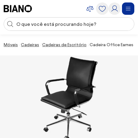
Saltar para o conteúdo
Entrada de pesquisa
Saltar para o rodapé
Móveis
Cadeiras
Cadeiras de Escritório
Cadeira Office Eames B