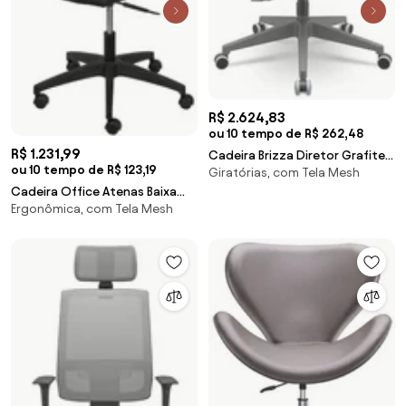
R$ 2.624,83
ou 10 tempo de R$ 262,48
R$ 1.231,99
Cadeira Brizza Diretor Grafite
ou 10 tempo de R$ 123,19
Giratórias, com Tela Mesh
Tela Branca Assento Vinil Preto
Cadeira Office Atenas Baixa
Base RelaxPlax Piramidal - 66335
Ergonômica, com Tela Mesh
Tela Mesh Preta com Base
Sun House
Rodizio Preta - 74401 Sun
House