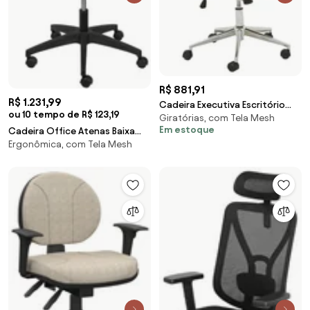
R$ 881,91
R$ 1.231,99
Cadeira Executiva Escritório
ou 10 tempo de R$ 123,19
Giratórias, com Tela Mesh
Royal PU Sintético Preta G56 -
Em estoque
Cadeira Office Atenas Baixa
Gran Belo
Ergonômica, com Tela Mesh
Tela Mesh Preta com Base
Rodizio Preta - 74401 Sun
House