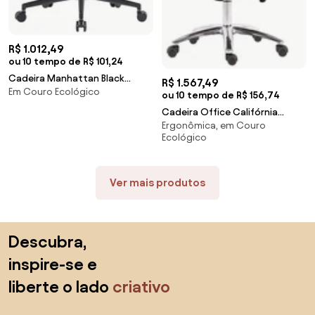
R$ 1.012,49
ou 10 tempo de R$ 101,24
Cadeira Manhattan Black
R$ 1.567,49
Em Couro Ecológico
Diretor Caramelo Base Aço
ou 10 tempo de R$ 156,74
Cromado Preto - 73557 Sun
Cadeira Office Califórnia
House
Ergonômica, em Couro
Courino Marrom Base Rodízio -
Ecológico
73487 Sun House
Ver mais produtos
Saltar para o topo
Descubra,
inspire-se e
liberte o lado
criativo