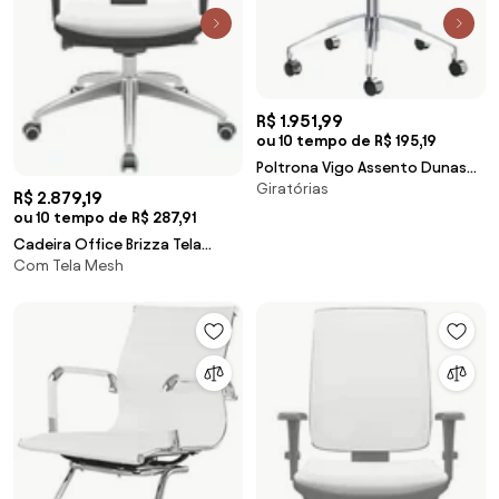
R$ 1.951,99
ou 10 tempo de R$ 195,19
Poltrona Vigo Assento Dunas
Giratórias
Fendi Base Rodizio em Aluminio
R$ 2.879,19
- 55897 Sun House
ou 10 tempo de R$ 287,91
Cadeira Office Brizza Tela
Com Tela Mesh
Cinza Com Encosto Assento
Aero Branco Autocompensador
126cm - 63196 Sun House