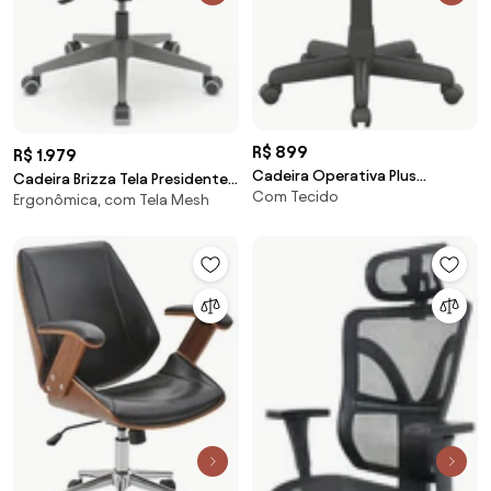
R$ 899
R$ 1.979
Cadeira Operativa Plus
Cadeira Brizza Tela Presidente
Com Tecido
Executiva com Back Plax -
Ergonômica, com Tela Mesh
Grafite -