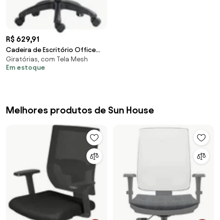
Sintético Branco G56 - Gran
Belo
R$ 629,91
Cadeira de Escritório Office
Giratórias, com Tela Mesh
Giratória City em Tela Mesh
Em estoque
com Apoio de Cabeça Preto
G56 - Gran Belo
Melhores produtos de Sun House