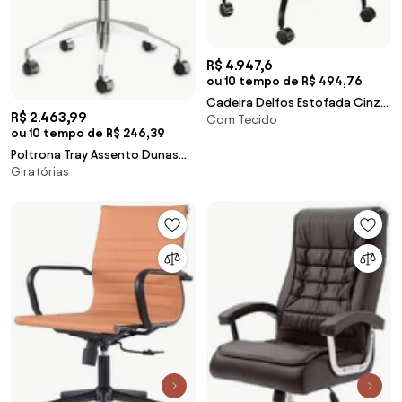
R$ 4.947,6
ou 10 tempo de R$ 494,76
Cadeira Delfos Estofada Cinza
R$ 2.463,99
Com Tecido
Claro Base de Aço Carbono
ou 10 tempo de R$ 246,39
Preto - 69280 Sun House
Poltrona Tray Assento Dunas
Giratórias
Preto Base Rodizio em Aluminio
- 55913 Sun House