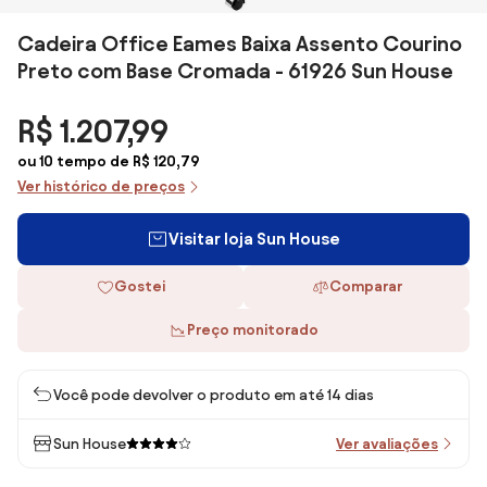
Cadeira Office Eames Baixa Assento Courino
Preto com Base Cromada - 61926 Sun House
R$ 1.207,99
ou 10 tempo de R$ 120,79
Ver histórico de preços
Visitar loja Sun House
Gostei
Comparar
Preço monitorado
Você pode devolver o produto em até 14 dias
Sun House
Ver avaliações