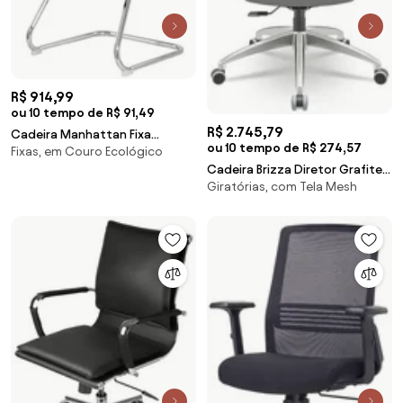
R$ 914,99
ou 10 tempo de R$ 91,49
R$ 2.745,79
Cadeira Manhattan Fixa
ou 10 tempo de R$ 274,57
Fixas, em Couro Ecológico
Courino Branca Base Cromada
Cadeira Brizza Diretor Grafite
- 73542 Sun House
Giratórias, com Tela Mesh
Tela Branca Assento Aero
Branco Base RelaxPlax Alumínio -
65985 Sun House