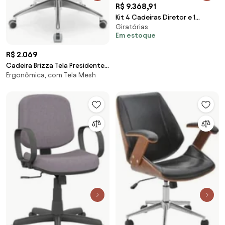
R$ 9.368,91
Kit 4 Cadeiras Diretor e 1
Giratórias
Cadeira Presidente Giratórias
Em estoque
Akon Preto G56 - Gran Belo
R$ 2.069
Cadeira Brizza Tela Presidente
Ergonômica, com Tela Mesh
Grafite Base Alumínio -