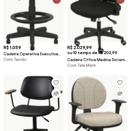
R$ 1.059
R$ 2.029,99
ou 10 tempo de R$ 202,99
Cadeira Operativa Executiva
Com Tecido
Caixa com BackPlax -
Cadeira Office Medina Sistema
Com Tela Mesh
Relax Tela Preta - 79362 Sun
House