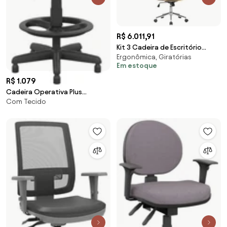
R$ 6.011,91
Kit 3 Cadeira de Escritório
Ergonômica, Giratórias
Home Office Decorativas
Em estoque
Casemiro PU c/Regulagem de
Altura Base Giratória Preto G56
R$ 1.079
- Gran Belo
Cadeira Operativa Plus
Com Tecido
Executiva Caixa com Back Plax -