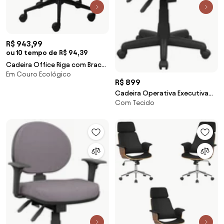
R$ 943,99
ou 10 tempo de R$ 94,39
Cadeira Office Riga com Braco
Em Couro Ecológico
Courino Preto com Base
R$ 899
Rodizio Preta - 74359 Sun
Cadeira Operativa Executiva
House
Com Tecido
com BackPlax -