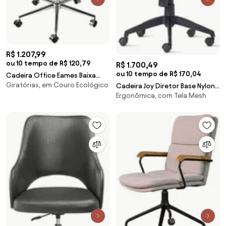
R$ 1.207,99
ou 10 tempo de R$ 120,79
R$ 1.700,49
ou 10 tempo de R$ 170,04
Cadeira Office Eames Baixa
Giratórias, em Couro Ecológico
Assento Courino Preto com
Cadeira Joy Diretor Base Nylon
Ergonômica, com Tela Mesh
Base Cromada - 61926 Sun
Piramidal - 54210 Sun House
House