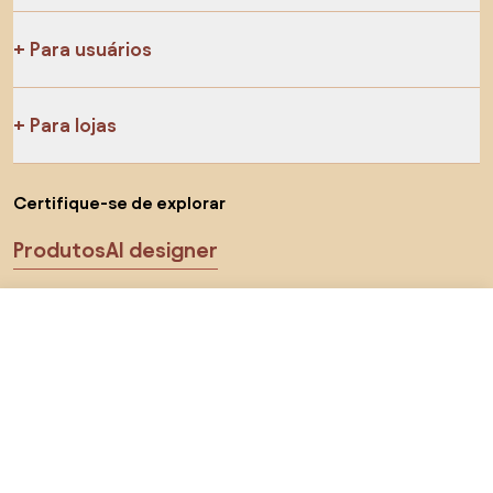
Para usuários
Para lojas
Certifique-se de explorar
Produtos
AI designer
Você pode nos encontrar nas redes sociais
R$ 117,88
Visitar loja
Cookies
Política de privacidade