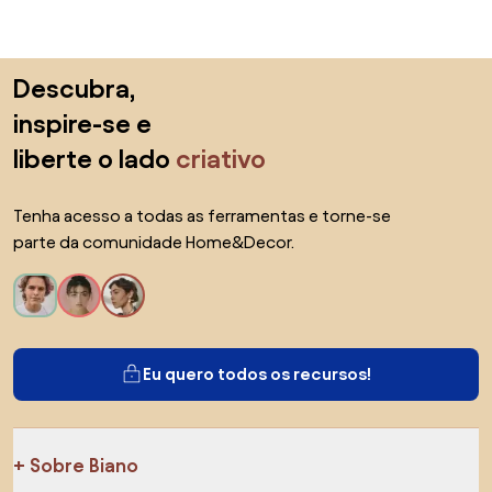
Saltar para o topo
Descubra,
inspire-se e
liberte o lado
criativo
Tenha acesso a todas as ferramentas e torne-se
parte da comunidade Home&Decor.
Eu quero todos os recursos!
Sobre Biano