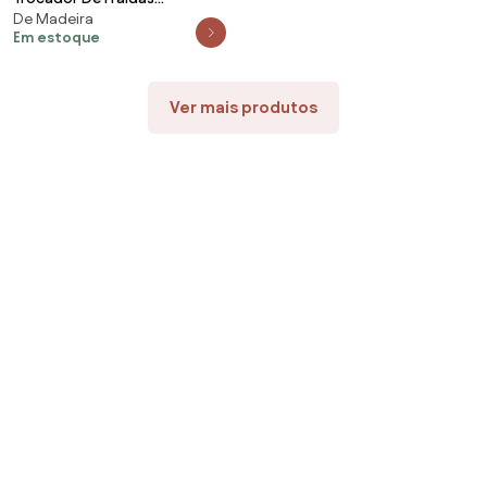
De Madeira
Almofadado Para Berço
Em estoque
Courino Branco
Ver mais produtos