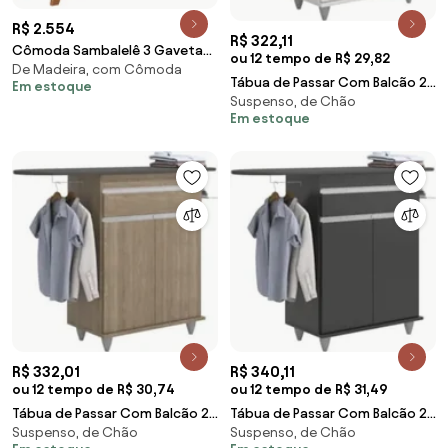
R$ 2.554
R$ 322,11
Cômoda Sambalelê 3 Gavetas
ou 12 tempo de R$ 29,82
De Madeira, com Cômoda
e 2 Portas - Branco
Tábua de Passar Com Balcão 2
Em estoque
Suspenso, de Chão
Portas 1 Gaveta Larissa Branco -
Em estoque
Lumil
R$ 332,01
R$ 340,11
ou 12 tempo de R$ 30,74
ou 12 tempo de R$ 31,49
Tábua de Passar Com Balcão 2
Tábua de Passar Com Balcão 2
Suspenso, de Chão
Suspenso, de Chão
Portas 1 Gaveta Larissa
Portas 1 Gaveta Larissa Preto -