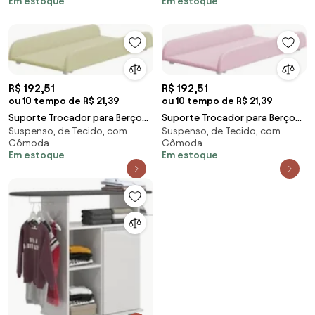
Em estoque
Em estoque
Castanho - Lumil
Lumil
R$ 192,51
R$ 192,51
ou 10 tempo de R$ 21,39
ou 10 tempo de R$ 21,39
Suporte Trocador para Berço
Suporte Trocador para Berço
Suspenso, de Tecido, com
Suspenso, de Tecido, com
Americano Cloud Sintético
Americano Cloud Sintético
Cômoda
Cômoda
Bege - Phoenix
Rosa - Phoenix
Em estoque
Em estoque