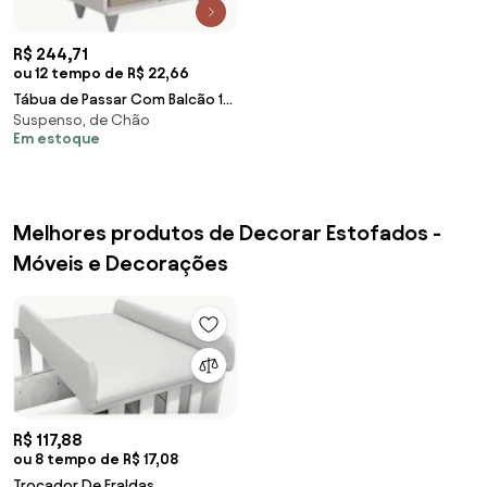
R$ 244,71
ou 12 tempo de R$ 22,66
Tábua de Passar Com Balcão 1
Suspenso, de Chão
Porta Giovana Branco - Lumil
Em estoque
Melhores produtos de Decorar Estofados -
Móveis e Decorações
R$ 117,88
ou 8 tempo de R$ 17,08
Trocador De Fraldas