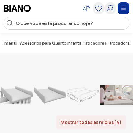
Saltar para o conteúdo
Entrada de pesquisa
Saltar para o rodapé
Infantil
Acessórios para Quarto Infantil
Trocadores
Trocador De
Mostrar todas as mídias (4)