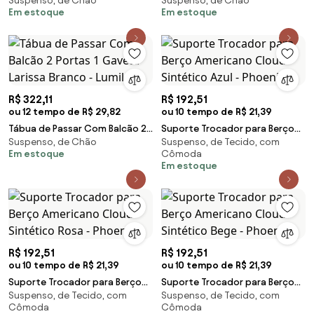
Suspenso, de Chão
Suspenso, de Chão
Portas 1 Gaveta Larissa Preto -
Porta Giovana Branco - Lumil
Em estoque
Em estoque
Lumil
R$ 322,11
R$ 192,51
ou 12 tempo de R$ 29,82
ou 10 tempo de R$ 21,39
Tábua de Passar Com Balcão 2
Suporte Trocador para Berço
Suspenso, de Chão
Suspenso, de Tecido, com
Portas 1 Gaveta Larissa Branco -
Americano Cloud Sintético Azul
Em estoque
Cômoda
Lumil
- Phoenix
Em estoque
R$ 192,51
R$ 192,51
ou 10 tempo de R$ 21,39
ou 10 tempo de R$ 21,39
Suporte Trocador para Berço
Suporte Trocador para Berço
Suspenso, de Tecido, com
Suspenso, de Tecido, com
Americano Cloud Sintético
Americano Cloud Sintético
Cômoda
Cômoda
Rosa - Phoenix
Bege - Phoenix