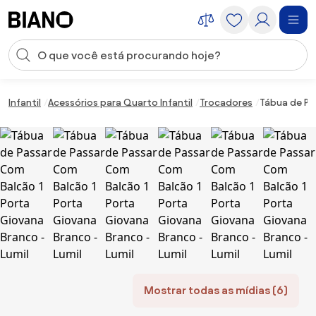
Saltar para o conteúdo
Entrada de pesquisa
Saltar para o rodapé
Infantil
Acessórios para Quarto Infantil
Trocadores
Tábua de Pa
Mostrar todas as mídias (6)