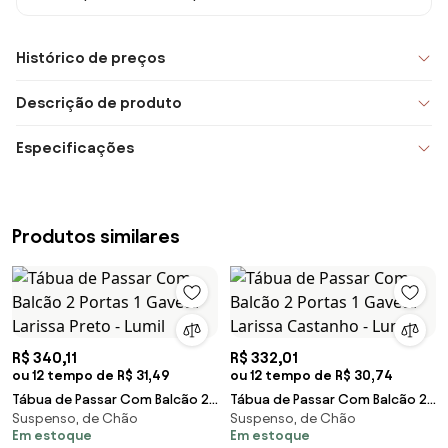
Histórico de preços
Descrição de produto
Especificações
Produtos similares
R$ 340,11
R$ 332,01
ou 12 tempo de R$ 31,49
ou 12 tempo de R$ 30,74
Tábua de Passar Com Balcão 2
Tábua de Passar Com Balcão 2
Suspenso, de Chão
Suspenso, de Chão
Portas 1 Gaveta Larissa Preto -
Portas 1 Gaveta Larissa
Em estoque
Em estoque
Lumil
Castanho - Lumil