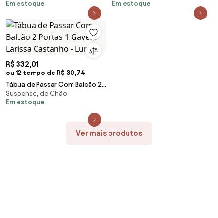
Em estoque
Em estoque
R$ 332,01
ou 12 tempo de R$ 30,74
Tábua de Passar Com Balcão 2
Suspenso, de Chão
Portas 1 Gaveta Larissa
Em estoque
Castanho - Lumil
Ver mais produtos