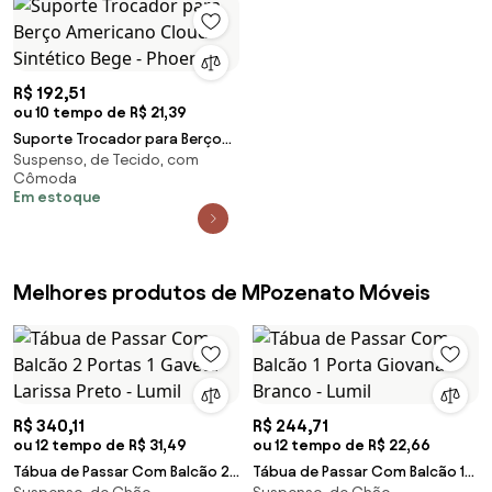
R$ 192,51
ou 10 tempo de R$ 21,39
Suporte Trocador para Berço
Suspenso, de Tecido, com
Americano Cloud Sintético
Cômoda
Bege - Phoenix
Em estoque
Melhores produtos de MPozenato Móveis
R$ 340,11
R$ 244,71
ou 12 tempo de R$ 31,49
ou 12 tempo de R$ 22,66
Tábua de Passar Com Balcão 2
Tábua de Passar Com Balcão 1