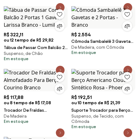
R$ 322,11
R$ 2.554
ou 12 tempo de R$ 29,82
Cômoda Sambalelê 3 Gavetas
De Madeira, com Cômoda
Tábua de Passar Com Balcão 2
e 2 Portas - Branco
Em estoque
Suspenso, de Chão
Portas 1 Gaveta Larissa Branco -
Em estoque
Lumil
R$ 117,88
R$ 192,51
ou 8 tempo de R$ 17,08
ou 10 tempo de R$ 21,39
Trocador De Fraldas
Suporte Trocador para Berço
De Madeira
Suspenso, de Tecido, com
Almofadado Para Berço
Americano Cloud Sintético
Em estoque
Cômoda
Courino Branco
Rosa - Phoenix
Em estoque