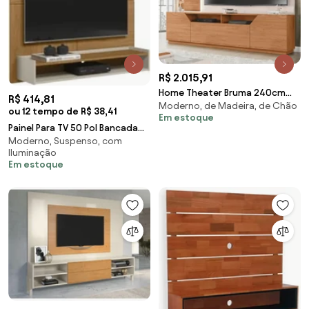
R$ 2.015,91
Home Theater Bruma 240cm
R$ 414,81
Moderno, de Madeira, de Chão
com LED e Prateleiras em Vidro
ou 12 tempo de R$ 38,41
Em estoque
para TV até 65 MDP Freijo/Off
Painel Para TV 50 Pol Bancada
White G11- Gran Belo
Moderno, Suspenso, com
Suspensa 120cm Perfect L06
Iluminação
Nature/Off Wh
Em estoque