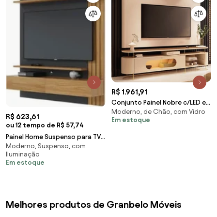
R$ 1.961,91
Conjunto Painel Nobre c/LED e
Moderno, de Chão, com Vidro
Bancada Ária TV até 85
R$ 623,61
Em estoque
Polegadas Off
ou 12 tempo de R$ 57,74
White/Castanho G26 - HB
Painel Home Suspenso para TV
Móveis
Moderno, Suspenso, com
65 Pol. 150cm Buriti C05 Noce
Iluminação
Milano/Pret
Em estoque
Melhores produtos de Granbelo Móveis