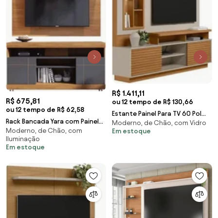
R$ 1.411,11
R$ 675,81
ou 12 tempo de R$ 130,66
ou 12 tempo de R$ 62,58
Estante Painel Para TV 60 Pol
Rack Bancada Yara com Painel
Moderno, de Chão, com Vidro
com LED 200cm Dora L06
Moderno, de Chão, com
para TV até 47 Pol. Maia Noce
Em estoque
Nature/Off White
Iluminação
Milano/Pret
Em estoque