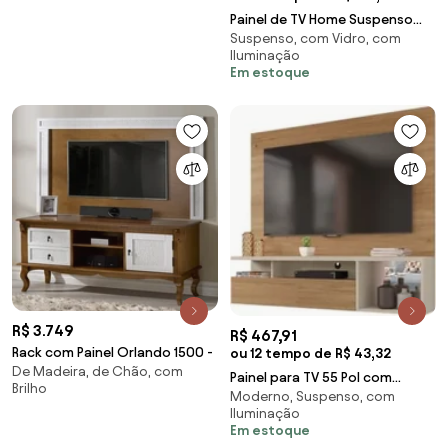
Painel de TV Home Suspenso
Suspenso, com Vidro, com
Pérola 180cm Imbuia/Beige -
Iluminação
Vizzato - Bege
Em estoque
R$ 3.749
R$ 467,91
Rack com Painel Orlando 1500 -
ou 12 tempo de R$ 43,32
De Madeira, de Chão, com
Painel para TV 55 Pol com
Brilho
Moderno, Suspenso, com
Bancada Suspensa 136cm Brasil
Iluminação
Buriti/Off Whi
Em estoque