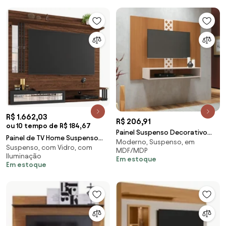
R$ 1.662,03
R$ 206,91
ou 10 tempo de R$ 184,67
Painel Suspenso Decorativo
Painel de TV Home Suspenso
Moderno, Suspenso, em
Oblik TV até 47 Pol
Suspenso, com Vidro, com
Pérola 180cm Imbuia/Preto -
MDF/MDP
Cinamomo/Off White G26 -
Iluminação
Vizzato - Preto
Em estoque
Gran Belo
Em estoque