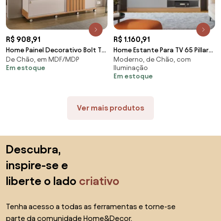
R$ 908,91
R$ 1.160,91
Home Painel Decorativo Bolt TV
Home Estante Para TV 65 Pillar
De Chão, em MDF/MDP
Moderno, de Chão, com
até 65 Pol Portas Deslizantes
Detalhe Ripado e Nichos com
Em estoque
Iluminação
Pés Rodízio Cinamomo/Off
Led Freijó/Cinza Fosco G73 -
Em estoque
White G26 - Gran Belo
Gran Belo
Ver mais produtos
Saltar para o topo
Descubra,
inspire-se e
liberte o lado
criativo
Tenha acesso a todas as ferramentas e torne-se
parte da comunidade Home&Decor.