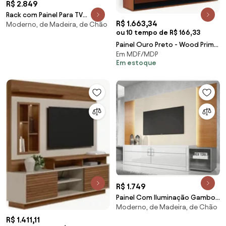
R$ 2.849
Rack com Painel Para TV
R$ 1.663,34
Moderno, de Madeira, de Chão
Mariscal Beach
ou 10 tempo de R$ 166,33
Painel Ouro Preto - Wood Prime
Em MDF/MDP
MP 250874
Em estoque
R$ 1.749
Painel Com Iluminação Gamboa
Moderno, de Madeira, de Chão
Beach
R$ 1.411,11