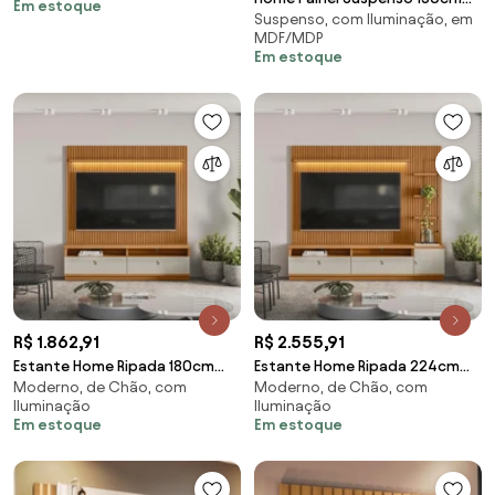
Em estoque
Suspenso, com Iluminação, em
Ripado Railay Off White/Freijó
MDF/MDP
G73 - Gran Belo
Em estoque
R$ 1.862,91
R$ 2.555,91
Estante Home Ripada 180cm
Estante Home Ripada 224cm
Moderno, de Chão, com
Moderno, de Chão, com
Aloha para TV até 75
Aloha para TV até 75
Iluminação
Iluminação
Nature/Off White G77 - Gran
Nature/Off White G77 - Gran
Em estoque
Em estoque
Belo
Belo