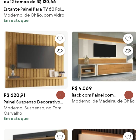
ou 12 tempo de R$ 130,66
Estante Painel Para TV 60 Pol
Moderno, de Chão, com Vidro
com LED 200cm Dora L06
Em estoque
Jatobá/Off White
R$ 4.069
R$ 620,91
Rack com Painel com
Moderno, de Madeira, de Chão
Iluminação Ingleses Beach
Painel Suspenso Decorativo
Moderno, Suspenso, no Tom
Luogo 1.6 Ripado Carvalho G26
Carvalho
- Gran Belo
Em estoque