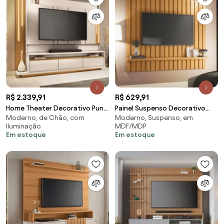
R$ 2.339,91
R$ 629,91
Home Theater Decorativo Punk
Painel Suspenso Decorativo
Moderno, de Chão, com
Moderno, Suspenso, em
para TV até 75" com LED Off
Luogo 1.6 Ripado Cinamomo
Iluminação
MDF/MDP
White/Cinamomo G26 - Gran
G26 - Gran Belo
Em estoque
Em estoque
Belo