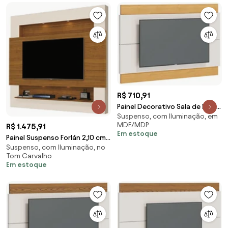
R$ 710,91
Painel Decorativo Sala de Estar
Suspenso, com Iluminação, em
146cm Julien Off White/Nature
MDF/MDP
R$ 1.475,91
G29 - Gran Belo
Em estoque
Painel Suspenso Forlán 2,10 cm
Suspenso, com Iluminação, no
para TV de até 75'' Off
Tom Carvalho
White/Carvaho G37 - Gran Belo
Em estoque