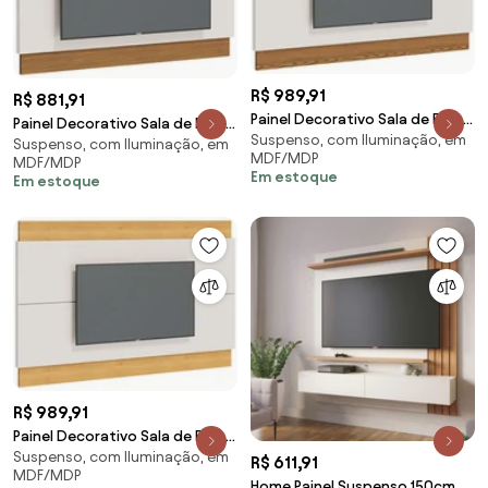
R$ 989,91
R$ 881,91
Painel Decorativo Sala de Estar
Painel Decorativo Sala de Estar
Suspenso, com Iluminação, em
218cm Julien Off White/Freijó
Suspenso, com Iluminação, em
180cm Julien Off White/Freijó
MDF/MDP
MDF/MDP
G29 - Gran Belo
G29 - Gran Belo
Em estoque
Em estoque
R$ 989,91
Painel Decorativo Sala de Estar
Suspenso, com Iluminação, em
218cm Julien Off White/Nature
R$ 611,91
MDF/MDP
G29 - Gran Belo
Home Painel Suspenso 150cm