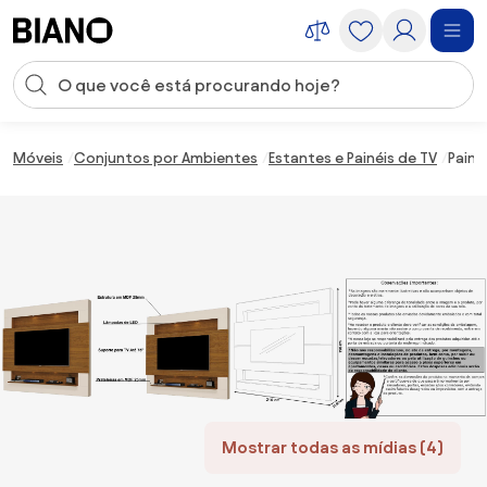
Saltar para o conteúdo
Entrada de pesquisa
Saltar para o rodapé
Móveis
Conjuntos por Ambientes
Estantes e Painéis de TV
Paine
Mostrar todas as mídias (4)