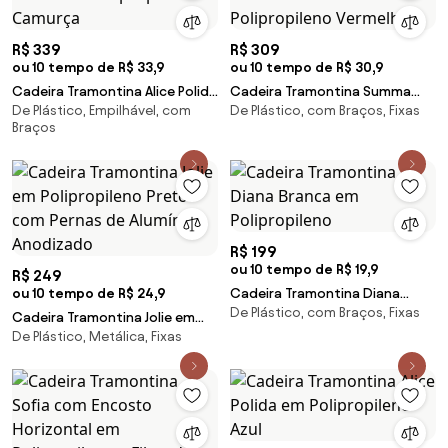
R$ 339
R$ 309
ou 10 tempo de R$ 33,9
ou 10 tempo de R$ 30,9
Cadeira Tramontina Alice Polida
Cadeira Tramontina Summa
De Plástico, Empilhável, com
De Plástico, com Braços, Fixas
em Polipropileno Camurça
Sofia em Polipropileno
Braços
Vermelho
R$ 199
ou 10 tempo de R$ 19,9
R$ 249
ou 10 tempo de R$ 24,9
Cadeira Tramontina Diana
De Plástico, com Braços, Fixas
Branca em Polipropileno
Cadeira Tramontina Jolie em
De Plástico, Metálica, Fixas
Polipropileno Preto com Pernas
de Alumínio Anodizado