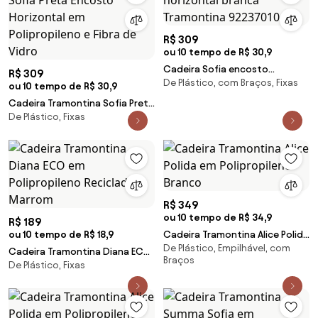
R$ 309
ou 10 tempo de R$ 30,9
Cadeira Sofia encosto
R$ 309
De Plástico, com Braços, Fixas
horizontal branca Tramontina
ou 10 tempo de R$ 30,9
92237010
Cadeira Tramontina Sofia Preta
De Plástico, Fixas
Encosto Horizontal em
Polipropileno e Fibra de Vidro
R$ 349
ou 10 tempo de R$ 34,9
R$ 189
ou 10 tempo de R$ 18,9
Cadeira Tramontina Alice Polida
De Plástico, Empilhável, com
em Polipropileno Branco
Cadeira Tramontina Diana ECO
Braços
De Plástico, Fixas
em Polipropileno Reciclado
Marrom