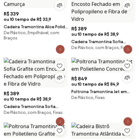
R$ 339
ou 10 tempo de R$ 33,9
Cadeira Tramontina Alice Polida
R$ 389
De Plástico, Empilhável, com
em Polipropileno Camurça
ou 10 tempo de R$ 38,9
Braços
Cadeira Tramontina Sofia
De Plástico, com Braços, Fixas
Marrom com Encosto Fechado
em Polipropileno e Fibra de
Vidro
R$ 849
ou 10 tempo de R$ 84,9
Poltrona Tramontina Jet em
R$ 389
De Plástico, Fixas
Polietileno Concreto
ou 10 tempo de R$ 38,9
Cadeira Tramontina Sofia
De Plástico, com Braços, Fixas
Grafite com Encosto Fechado
em Polipropileno e Fibra de
Vidro