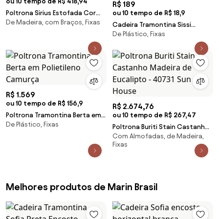
ou 10 tempo de R$ 418,94
R$ 189
Poltrona Sirius Estofada Cor
ou 10 tempo de R$ 18,9
De Madeira, com Braços, Fixas
Gel Braço Fita Rami - 78412 Sun
Cadeira Tramontina Sissi
House
De Plástico, Fixas
Summa em Polipropileno e Fibra
de Vidro Marrom ECO
R$ 1.569
ou 10 tempo de R$ 156,9
R$ 2.674,76
Poltrona Tramontina Berta em
ou 10 tempo de R$ 267,47
De Plástico, Fixas
Polietileno Camurça
Poltrona Buriti Stain Castanho
Com Almofadas, de Madeira,
Madeira de Eucalipto - 40731
Fixas
Sun House
Melhores produtos de Marin Brasil