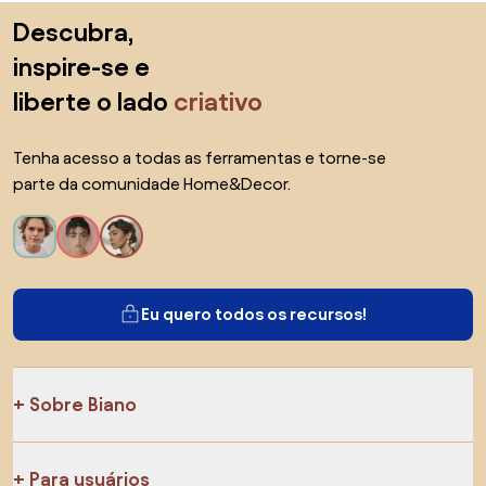
Saltar para o topo
Descubra,
inspire-se e
liberte o lado
criativo
Tenha acesso a todas as ferramentas e torne-se
parte da comunidade Home&Decor.
Eu quero todos os recursos!
Sobre Biano
Para usuários