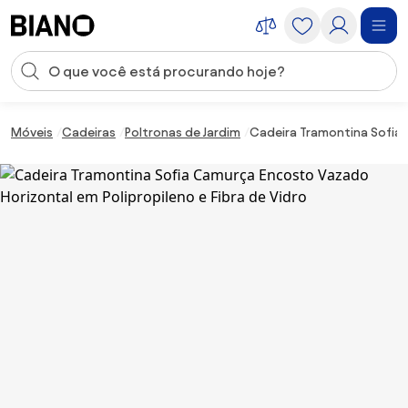
Saltar para o conteúdo
Entrada de pesquisa
Saltar para o rodapé
Móveis
Cadeiras
Poltronas de Jardim
Cadeira Tramontina Sofia 