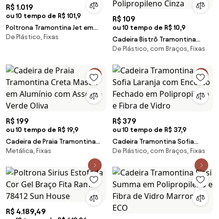
R$ 1.019
ou 10 tempo de R$ 101,9
R$ 109
Poltrona Tramontina Jet em
ou 10 tempo de R$ 10,9
De Plástico, Fixas
Polietileno Grafite
Cadeira Bistrô Tramontina
De Plástico, com Braços, Fixas
Atlântida em Polipropileno
Cinza
R$ 199
R$ 379
ou 10 tempo de R$ 19,9
ou 10 tempo de R$ 37,9
Cadeira de Praia Tramontina
Cadeira Tramontina Sofia
Metálica, Fixas
De Plástico, com Braços, Fixas
Creta Master em Alumínio com
Laranja com Encosto Fechado
Assento Verde Oliva
em Polipropileno e Fibra de
Vidro
R$ 4.189,49