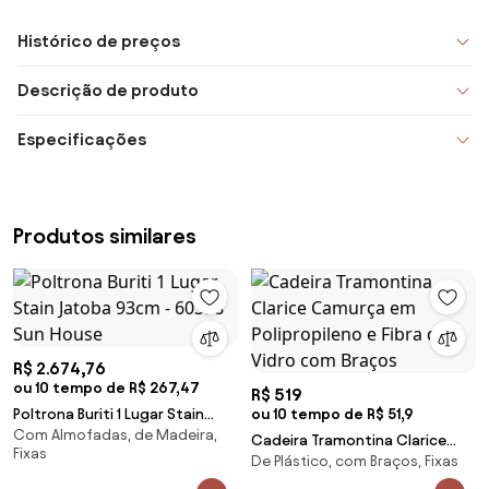
Histórico de preços
Descrição de produto
Especificações
Produtos similares
R$ 2.674,76
ou 10 tempo de R$ 267,47
R$ 519
Poltrona Buriti 1 Lugar Stain
ou 10 tempo de R$ 51,9
Com Almofadas, de Madeira,
Jatoba 93cm - 60338 Sun
Cadeira Tramontina Clarice
Fixas
House
De Plástico, com Braços, Fixas
Camurça em Polipropileno e
Fibra de Vidro com Braços