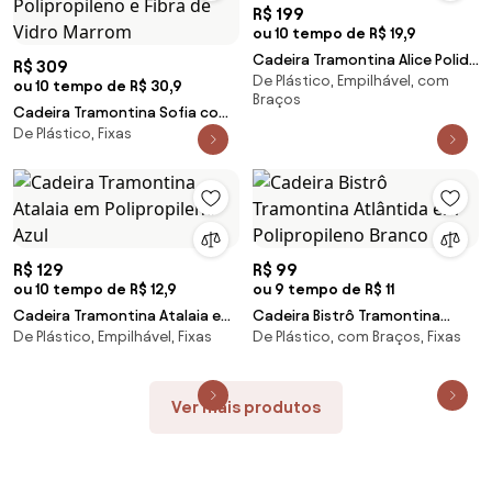
R$ 199
ou 10 tempo de R$ 19,9
Cadeira Tramontina Alice Polida
R$ 309
De Plástico, Empilhável, com
em Polipropileno Azul
ou 10 tempo de R$ 30,9
Braços
Cadeira Tramontina Sofia com
De Plástico, Fixas
Encosto Horizontal em
Polipropileno e Fibra de Vidro
Marrom
R$ 129
R$ 99
ou 10 tempo de R$ 12,9
ou 9 tempo de R$ 11
Cadeira Tramontina Atalaia em
Cadeira Bistrô Tramontina
De Plástico, Empilhável, Fixas
De Plástico, com Braços, Fixas
Polipropileno Azul
Atlântida em Polipropileno
Branco
Ver mais produtos