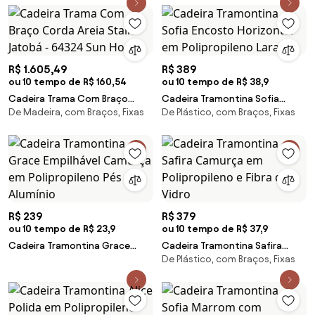
R$ 1.605,49
R$ 389
ou 10 tempo de R$ 160,54
ou 10 tempo de R$ 38,9
Cadeira Trama Com Braço
Cadeira Tramontina Sofia
De Madeira, com Braços, Fixas
De Plástico, com Braços, Fixas
Corda Areia Stain Jatobá -
Encosto Horizontal em
64324 Sun House
Polipropileno Laranja
R$ 239
R$ 379
ou 10 tempo de R$ 23,9
ou 10 tempo de R$ 37,9
Cadeira Tramontina Grace
Cadeira Tramontina Safira
De Plástico, com Braços, Fixas
Empilhável Camurça em
Camurça em Polipropileno e
Polipropileno Pés Alumínio
Fibra de Vidro