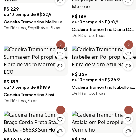
R$ 229
ou 10 tempo de R$ 22,9
R$ 189
Cadeira Tramontina Malibu em
ou 10 tempo de R$ 18,9
De Plástico, Empilhável, Fixas
Polipropileno Verde
Cadeira Tramontina Diana ECO
De Plástico, Fixas
em Polipropileno Reciclado
Marrom
R$ 369
ou 10 tempo de R$ 36,9
R$ 189
ou 10 tempo de R$ 18,9
Cadeira Tramontina Isabelle em
De Plástico, Fixas
Polipropileno e Fibra de Vidro
Cadeira Tramontina Sissi
Azul Navy
De Plástico, Fixas
Summa em Polipropileno e Fibra
de Vidro Marrom ECO
R$ 1.605,49
R$ 129