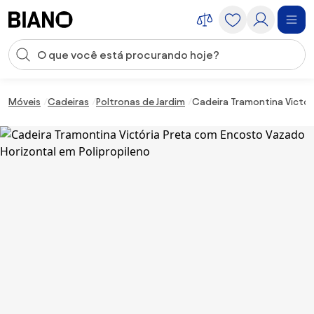
Saltar para o conteúdo
Entrada de pesquisa
Saltar para o rodapé
Móveis
Cadeiras
Poltronas de Jardim
Cadeira Tramontina Victór