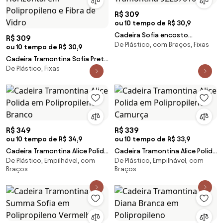
R$ 309
ou 10 tempo de R$ 30,9
Cadeira Sofia encosto
R$ 309
De Plástico, com Braços, Fixas
horizontal branca Tramontina
ou 10 tempo de R$ 30,9
92237010
Cadeira Tramontina Sofia Preta
De Plástico, Fixas
Encosto Horizontal em
Polipropileno e Fibra de Vidro
R$ 349
R$ 339
ou 10 tempo de R$ 34,9
ou 10 tempo de R$ 33,9
Cadeira Tramontina Alice Polida
Cadeira Tramontina Alice Polida
De Plástico, Empilhável, com
De Plástico, Empilhável, com
em Polipropileno Branco
em Polipropileno Camurça
Braços
Braços