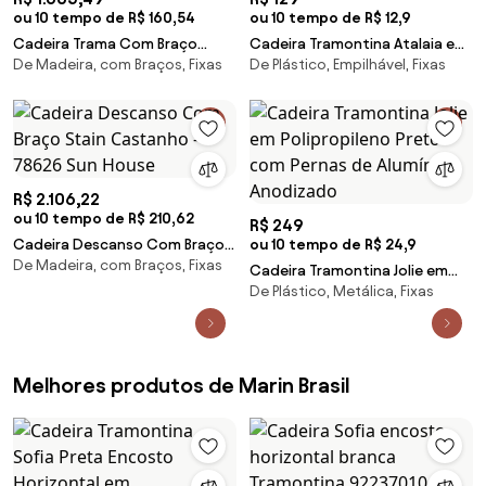
ou 10 tempo de R$ 160,54
ou 10 tempo de R$ 12,9
Cadeira Trama Com Braço
Cadeira Tramontina Atalaia em
De Madeira, com Braços, Fixas
De Plástico, Empilhável, Fixas
Corda Preta Stain Jatobá -
Polipropileno Vermelho
56633 Sun House
R$ 2.106,22
ou 10 tempo de R$ 210,62
R$ 249
Cadeira Descanso Com Braço
ou 10 tempo de R$ 24,9
De Madeira, com Braços, Fixas
Stain Castanho - 78626 Sun
Cadeira Tramontina Jolie em
House
De Plástico, Metálica, Fixas
Polipropileno Preto com Pernas
de Alumínio Anodizado
Melhores produtos de Marin Brasil