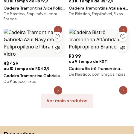
ou 10 tempo de R$ 19,9
ou 10 tempo de R$ 12,9
Cadeira Tramontina Alice Polida
Cadeira Tramontina Atalaia em
De Plástico, Empilhável, com
De Plástico, Empilhável, Fixas
em Polipropileno Azul
Polipropileno Azul
Braços
R$ 99
ou 9 tempo de R$ 11
R$ 429
ou 10 tempo de R$ 42,9
Cadeira Bistrô Tramontina
De Plástico, com Braços, Fixas
Atlântida em Polipropileno
Cadeira Tramontina Gabriela
Branco
De Plástico, Fixas
Azul Navy em Polipropileno e
Fibra de Vidro
Ver mais produtos
Saltar para o topo