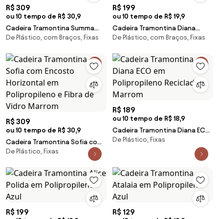
R$ 309
R$ 199
ou 10 tempo de R$ 30,9
ou 10 tempo de R$ 19,9
Cadeira Tramontina Summa
Cadeira Tramontina Diana
De Plástico, com Braços, Fixas
De Plástico, com Braços, Fixas
Sofia em Polipropileno
Branca em Polipropileno
Vermelho
R$ 189
ou 10 tempo de R$ 18,9
R$ 309
ou 10 tempo de R$ 30,9
Cadeira Tramontina Diana ECO
De Plástico, Fixas
em Polipropileno Reciclado
Cadeira Tramontina Sofia com
Marrom
De Plástico, Fixas
Encosto Horizontal em
Polipropileno e Fibra de Vidro
Marrom
R$ 199
R$ 129