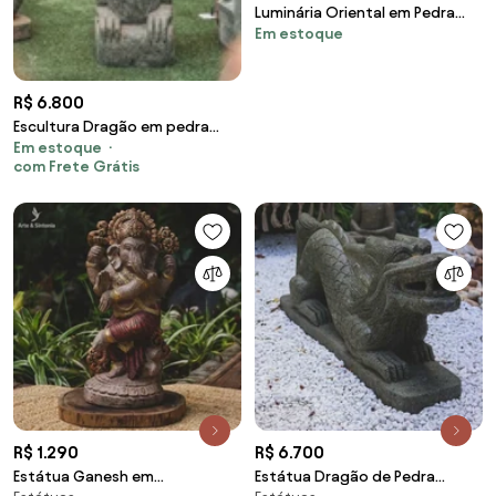
Luminária Oriental em Pedra
Em estoque
45cm
R$ 6.800
Escultura Dragão em pedra
Em estoque
"Green Stone"
com Frete Grátis
R$ 1.290
R$ 6.700
Estátua Ganesh em
Estátua Dragão de Pedra