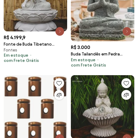
R$ 4.199,9
Fonte de Buda Tibetano
R$ 3.000
Fontes
Marmorite
Buda Tailandês em Pedra
Em estoque
Em estoque
Vulcânica
com Frete Grátis
com Frete Grátis