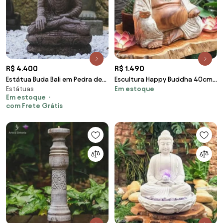
R$ 4.400
R$ 1.490
Estátua Buda Bali em Pedra de
Escultura Happy Buddha 40cm |
Estátuas
Em estoque
Rio
Pátina
Em estoque
com Frete Grátis