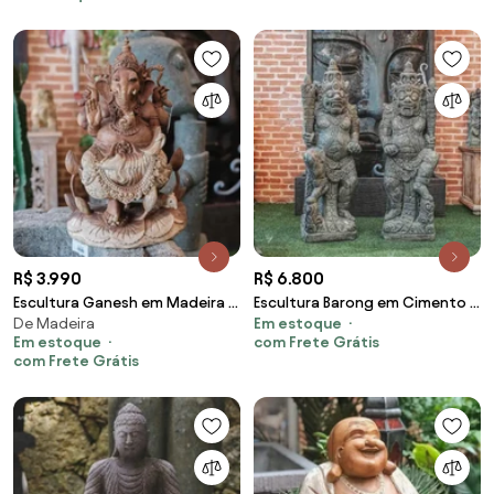
R$ 3.990
R$ 6.800
Escultura Ganesh em Madeira |
Escultura Barong em Cimento |
De Madeira
Em estoque
Bali
120cm
Em estoque
com Frete Grátis
com Frete Grátis