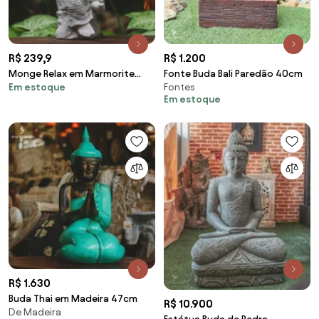
R$ 239,9
R$ 1.200
Monge Relax em Marmorite
Fonte Buda Bali Paredão 40cm
Em estoque
Fontes
26cm
Em estoque
R$ 1.630
Buda Thai em Madeira 47cm
R$ 10.900
De Madeira