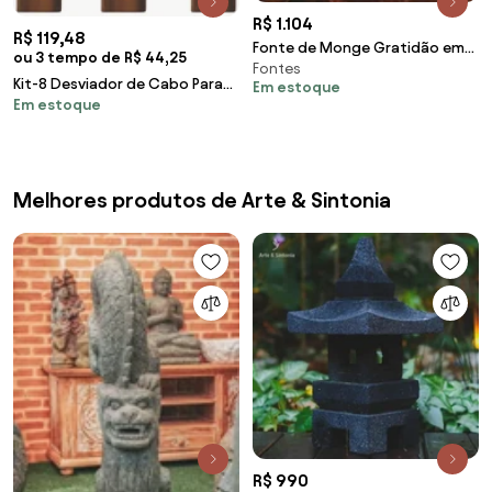
R$ 1.104
R$ 119,48
Fonte de Monge Gratidão em
ou 3 tempo de R$ 44,25
Fontes
Marmorite
Kit-8 Desviador de Cabo Para
Em estoque
Em estoque
Lustres e Pendentes e
Luminária MD-6005/8
Melhores produtos de Arte & Sintonia
R$ 990