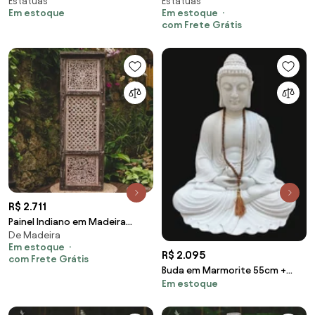
Estátuas
Estátuas
Fibrocimento | Bali
Vulcânica | Bali
Em estoque
Em estoque
com Frete Grátis
R$ 2.711
Painel Indiano em Madeira
De Madeira
185cm
Em estoque
R$ 2.095
com Frete Grátis
Buda em Marmorite 55cm +
Em estoque
Japamala