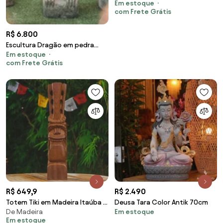
Em estoque
Stone
com Frete Grátis
R$ 6.800
Escultura Dragão em pedra
Em estoque
"Green Stone"
com Frete Grátis
R$ 649,9
R$ 2.490
Totem Tiki em Madeira Itaúba |
Deusa Tara Color Antik 70cm
De Madeira
Em estoque
Brasil
Em estoque