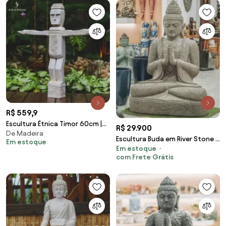
R$ 559,9
Escultura Étnica Timor 60cm |
R$ 29.900
De Madeira
Madeira
Escultura Buda em River Stone |
Em estoque
Em estoque
120cm
com Frete Grátis