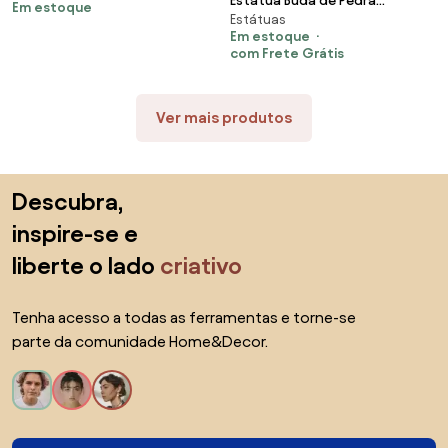
Estátua Buda de Pedra
Em estoque
Estátuas
Vulcânica 120cm
Em estoque
com Frete Grátis
Ver mais produtos
Saltar para o topo
Descubra,
inspire-se e
liberte o lado
criativo
Tenha acesso a todas as ferramentas e torne-se
parte da comunidade Home&Decor.