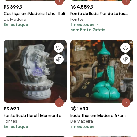
R$ 399,9
R$ 4.559,9
Castiçal em Madeira Boho | Bali
Fonte de Buda Flor de Lótus
De Madeira
Fontes
70cm
Em estoque
Em estoque
com Frete Grátis
R$ 690
R$ 1.630
Fonte Buda Floral | Marmorite
Buda Thai em Madeira 47cm
Fontes
De Madeira
Em estoque
Em estoque