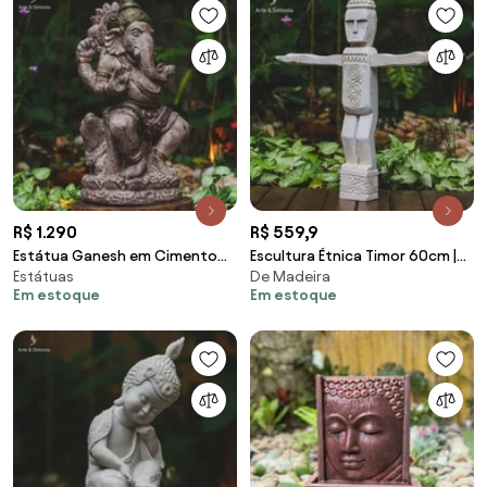
R$ 1.290
R$ 559,9
Estátua Ganesh em Cimento
Escultura Étnica Timor 60cm |
Estátuas
De Madeira
60cm - Bali
Madeira
Em estoque
Em estoque