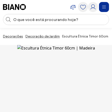
Saltar para o conteúdo
Entrada de pesquisa
Saltar para o rodapé
Decorações
Decoração de Jardim
Escultura Étnica Timor 60cm |