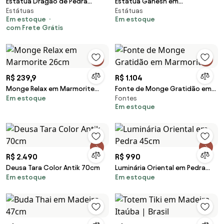
Estátua Dragão de Pedra
Estátua Ganesh em
Estátuas
Estátuas
Vulcânica | Bali
Fibrocimento | Bali
Em estoque
Em estoque
com Frete Grátis
R$ 239,9
R$ 1.104
Monge Relax em Marmorite
Fonte de Monge Gratidão em
Em estoque
Fontes
26cm
Marmorite
Em estoque
R$ 2.490
R$ 990
Deusa Tara Color Antik 70cm
Luminária Oriental em Pedra
Em estoque
Em estoque
45cm