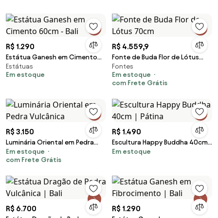
R$ 1.290
R$ 4.559,9
Estátua Ganesh em Cimento
Fonte de Buda Flor de Lótus
Estátuas
Fontes
60cm - Bali
70cm
Em estoque
Em estoque
com Frete Grátis
R$ 3.150
R$ 1.490
Luminária Oriental em Pedra
Escultura Happy Buddha 40cm |
Em estoque
Em estoque
Vulcânica
Pátina
com Frete Grátis
R$ 6.700
R$ 1.290