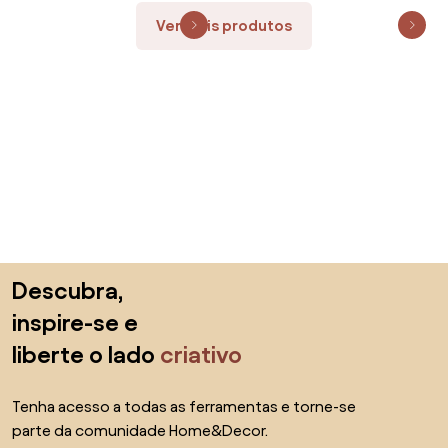
Ver mais produtos
Saltar para o topo
Descubra,
inspire-se e
liberte o lado
criativo
Tenha acesso a todas as ferramentas e torne-se
parte da comunidade Home&Decor.