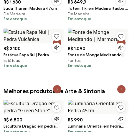
R$ 1.630
R$ 649,9
Buda Thai em Madeira 47cm
Totem Tiki em Madeira Itaúba |
De Madeira
De Madeira
Brasil
Em estoque
Em estoque
R$ 2.100
R$ 1.090
Estátua Rapa Nui | Pedra
Fonte de Monge Meditando |
Estátuas
Fontes
Vulcânica
Marmorite
Em estoque
Em estoque
Melhores produtos de Arte & Sintonia
R$ 6.800
R$ 990
Escultura Dragão em pedra
Luminária Oriental em Pedra
Em estoque
Em estoque