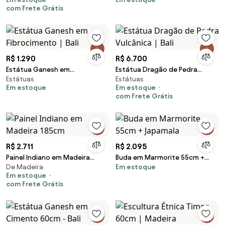
"Green Stone"
45cm
com Frete Grátis
R$ 1.290
R$ 6.700
Estátua Ganesh em
Estátua Dragão de Pedra
Estátuas
Estátuas
Fibrocimento | Bali
Vulcânica | Bali
Em estoque
Em estoque
com Frete Grátis
R$ 2.711
R$ 2.095
Painel Indiano em Madeira
Buda em Marmorite 55cm +
De Madeira
Em estoque
185cm
Japamala
Em estoque
com Frete Grátis