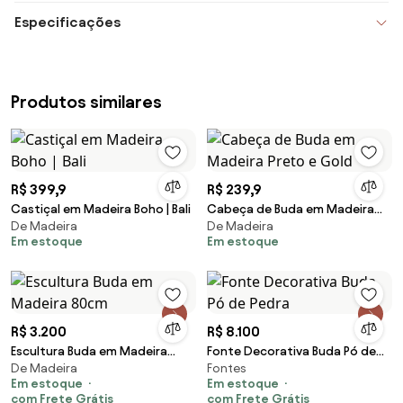
Especificações
Produtos similares
R$ 399,9
R$ 239,9
Castiçal em Madeira Boho | Bali
Cabeça de Buda em Madeira
De Madeira
De Madeira
Preto e Gold
Em estoque
Em estoque
R$ 3.200
R$ 8.100
Escultura Buda em Madeira
Fonte Decorativa Buda Pó de
De Madeira
Fontes
80cm
Pedra
Em estoque
Em estoque
com Frete Grátis
com Frete Grátis