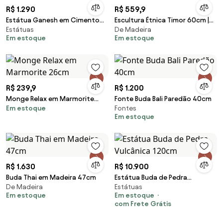
R$ 1.290
R$ 559,9
Estátua Ganesh em Cimento
Escultura Étnica Timor 60cm |
Estátuas
De Madeira
60cm - Bali
Madeira
Em estoque
Em estoque
R$ 239,9
R$ 1.200
Monge Relax em Marmorite
Fonte Buda Bali Paredão 40cm
Em estoque
Fontes
26cm
Em estoque
R$ 1.630
R$ 10.900
Buda Thai em Madeira 47cm
Estátua Buda de Pedra
De Madeira
Estátuas
Vulcânica 120cm
Em estoque
Em estoque
com Frete Grátis