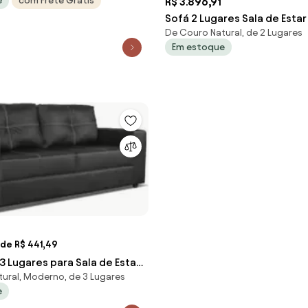
e
com Frete Grátis
R$ 3.896,91
Sofá 2 Lugares Sala de Estar
De Couro Natural, de 2 Lugares
170cm Couro Marrom G58 - 
Em estoque
de R$ 441,49
 3 Lugares para Sala de Estar
ural, Moderno, de 3 Lugares
i L07 Couro Preto -
e