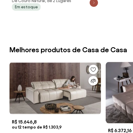
De Couro Natural, de 2 Lugares
Veneza Couro Marrom - Scala Decor
Em estoque
Melhores produtos de Casa de Casa
R$ 15.646,8
ou 12 tempo de R$ 1.303,9
R$ 6.372,16