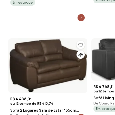
Em estoqu
Em estoque
R$ 4.768,11
ou 12 tempo 
Sofá Living
R$ 4.436,01
De Couro Nat
ou 12 tempo de R$ 410,74
200cm Licc
Em estoqu
Sofá 2 Lugares Sala de Estar 155cm