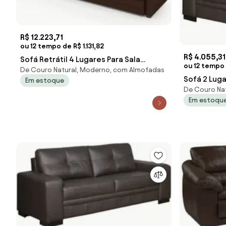
R$ 12.223,71
ou 12 tempo de R$ 1.131,82
R$ 4.055,31
Sofá Retrátil 4 Lugares Para Sala
ou 12 tempo
De Couro Natural, Moderno, com Almofadas
339cm Dijon Couro Caramelo S07 -
Sofá 2 Lug
Em estoque
Mpo
De Couro Nat
Milano Mar
Em estoqu