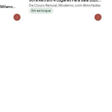
Sofá Retrátil 4 Lugares Para Sala 332cm
De Couro Natural, Moderno, com Almofadas
Dijon Couro Bordô S07 - Mpozen
 Milano
Em estoque
Gran Belo