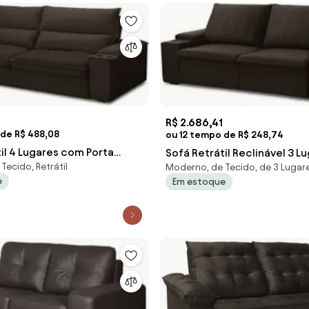
R$ 2.686,41
 de R$ 488,08
ou 12 tempo de R$ 248,74
il 4 Lugares com Porta
Sofá Retrátil Reclinável 3 L
Tecido, Retrátil
Moderno, de Tecido, de 3 Lugar
m Andes F05 Veludo Marrom
205cm Baluart F05 Veludo M
e
Em estoque