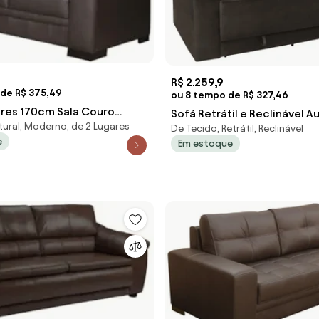
R$ 2.259,9
 de R$ 375,49
ou 8 tempo de R$ 327,46
ares 170cm Sala Couro
Sofá Retrátil e Reclinável A
ural, Moderno, de 2 Lugares
rom - Scala Decor
De Tecido, Retrátil, Reclinável
Veludo Marrom Café
e
Em estoque