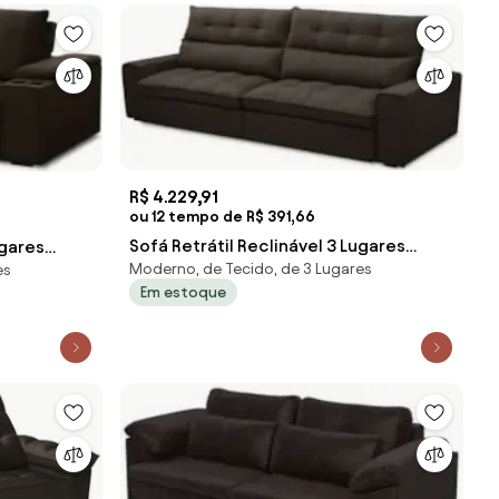
R$ 4.229,91
ou 12 tempo de R$ 391,66
Sofá Retrátil Reclinável 3 Lugares
ugares
Moderno, de Tecido, de 3 Lugares
es
250cm Damy F05 Veludo Marrom
arrom - M
Em estoque
Escuro