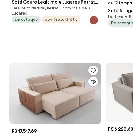
Sofá Couro Legitimo 4 Lugares Retrátil
ou 12 tempo 
De Couro Natural, Retrátil, com Mais de 3
e Reclinável - Connor Couro Natural
Sofá 4 Lugares Ret
Lugares
Perola
De Tecido, Re
Berlin Sue
Em estoque
com Frete Grátis
Em estoqu
R$ 6.228,6
R$ 17.517,69