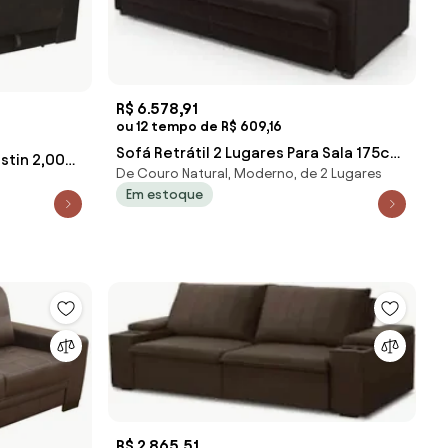
R$ 6.578,91
ou 12 tempo de R$ 609,16
Sofá Retrátil 2 Lugares Para Sala 175cm
ustin 2,00m
De Couro Natural, Moderno, de 2 Lugares
Dijon Couro Bordô S07 - Mpozen
Em estoque
R$ 2.865,51