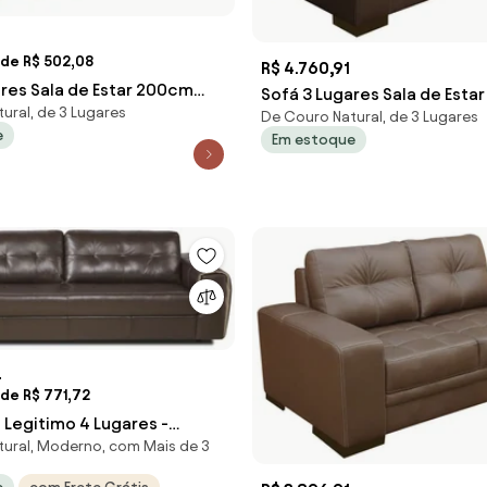
 de R$ 502,08
R$ 4.760,91
ares Sala de Estar 200cm
Sofá 3 Lugares Sala de Estar
ural, de 3 Lugares
ro Marrom - Scala Decor
De Couro Natural, de 3 Lugares
210cm Couro Marrom G58 - 
e
Em estoque
4
de R$ 771,72
 Legitimo 4 Lugares -
ural, Moderno, com Mais de 3
ouro Natural Marrom