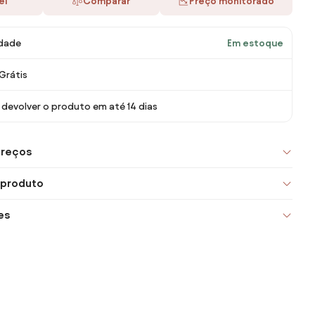
ei
Comparar
Preço monitorado
idade
Em estoque
Grátis
devolver o produto em até 14 dias
preços
 produto
es