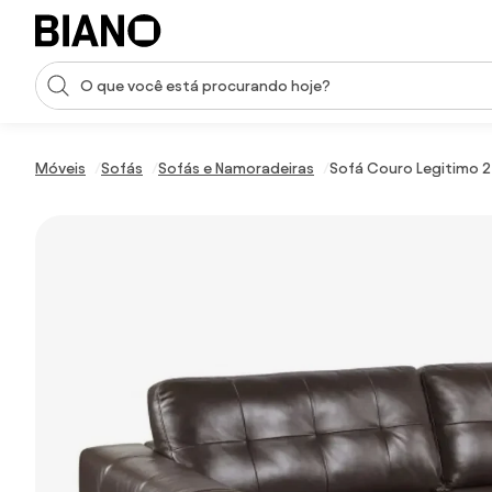
Saltar para o conteúdo
Entrada de pesquisa
Saltar para o rodapé
Móveis
Sofás
Sofás e Namoradeiras
Sofá Couro Legitimo 2 