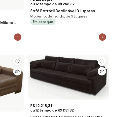
ou 12 tempo de R$ 265,32
Sofá Retrátil Reclinável 3 Lugares
Moderno, de Tecido, de 3 Lugares
225cm Baluart F05 Veludo Marrom - M
Em estoque
 Milano
Gran Belo
R$ 12.218,31
ou 12 tempo de R$ 1.131,32