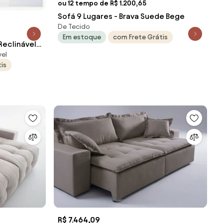
ou 12 tempo de R$ 1.200,65
Sofá 9 Lugares - Brava Suede Bege
De Tecido
Em estoque
com Frete Grátis
Reclinável
vel
ept 2077 Suede Marrom
is
R$ 7.464,09