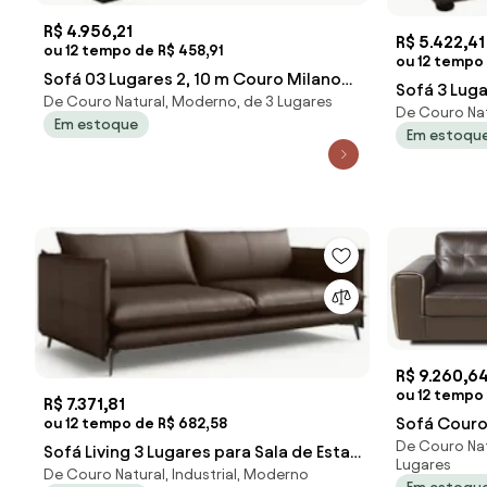
R$ 4.956,21
R$ 5.422,41
ou 12 tempo de R$ 458,91
ou 12 tempo
Sofá 03 Lugares 2, 10 m Couro Milano
Sofá 3 Lug
De Couro Natural, Moderno, de 3 Lugares
Marrom - Scala Decor
De Couro Nat
Veneza Cou
Em estoque
Em estoqu
R$ 9.260,6
ou 12 tempo 
R$ 7.371,81
Sofá Couro
ou 12 tempo de R$ 682,58
De Couro Nat
Rafaello C
Sofá Living 3 Lugares para Sala de Estar
Lugares
De Couro Natural, Industrial, Moderno
200cm Dojin L07 Couro Café -