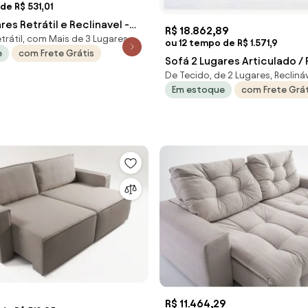
de R$ 531,01
rátil e Reclinavel -
R$ 18.862,89
trátil, com Mais de 3 Lugares
de Marrom
ou 12 tempo de R$ 1.571,9
e
com Frete Grátis
Sofá 2 Lugares Articulado / 
De Tecido, de 2 Lugares, Recliná
Elétrico - Conc
Em estoque
com Frete Grát
3
R$ 11.464,29