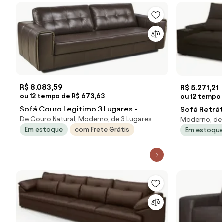
R$ 8.083,59
R$ 5.271,21
ou 12 tempo de R$ 673,63
ou 12 tempo
Sofá Couro Legitimo 3 Lugares -
Sofá Retrát
De Couro Natural, Moderno, de 3 Lugares
Moderno, de 
Rafaello Couro Natural Avelã
Copo 280c
Em estoque
com Frete Grátis
Em estoqu
E