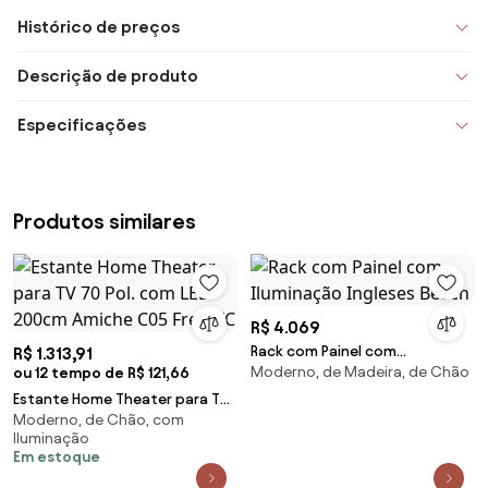
Histórico de preços
Descrição de produto
Especificações
Produtos similares
R$ 4.069
Rack com Painel com
R$ 1.313,91
Moderno, de Madeira, de Chão
ou 12 tempo de R$ 121,66
Iluminação Ingleses Beach
Estante Home Theater para TV
Moderno, de Chão, com
70 Pol. com LED 200cm Amiche
Iluminação
C05 Freijó/C
Em estoque