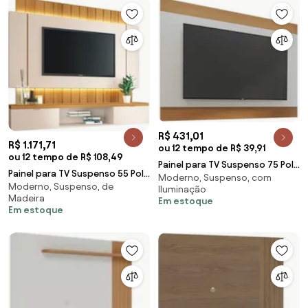
R$ 431,01
R$ 1.171,71
ou 12 tempo de R$ 39,91
ou 12 tempo de R$ 108,49
Painel para TV Suspenso 75 Pol
Painel para TV Suspenso 55 Pol.
Moderno, Suspenso, com
200cm Chile C05 Off White
Moderno, Suspenso, de
Illuna H01 Off White/Cinamomo
Iluminação
Matte/Freijó
Madeira
- Mpozen
Em estoque
Em estoque