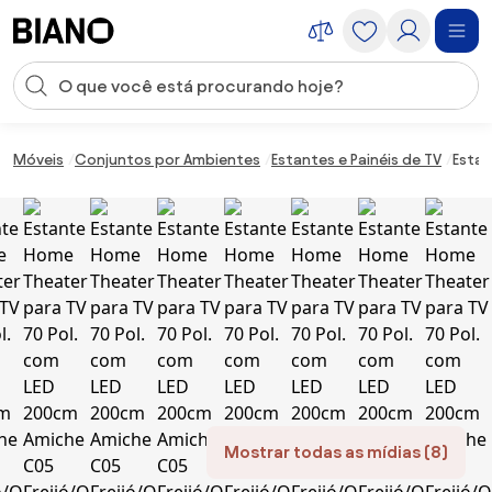
Saltar para o conteúdo
Entrada de pesquisa
Saltar para o rodapé
Móveis
Conjuntos por Ambientes
Estantes e Painéis de TV
Estan
Mostrar todas as mídias (8)