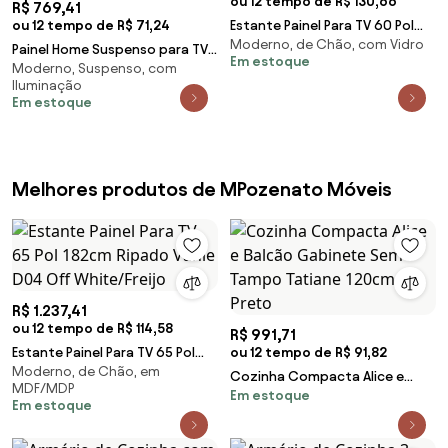
ou 12 tempo de R$ 130,66
R$ 769,41
ou 12 tempo de R$ 71,24
Estante Painel Para TV 60 Pol
Moderno, de Chão, com Vidro
com LED 200cm Dora L06
Painel Home Suspenso para TV
Em estoque
Nature/Off White
Moderno, Suspenso, com
70 Pol. 180cm Buriti C05 Noce
Iluminação
Milano/Pret
Em estoque
Melhores produtos de MPozenato Móveis
R$ 1.237,41
ou 12 tempo de R$ 114,58
R$ 991,71
Estante Painel Para TV 65 Pol
ou 12 tempo de R$ 91,82
Moderno, de Chão, em
182cm Ripado Vanie D04 Off
Cozinha Compacta Alice e
MDF/MDP
White/Freijo
Em estoque
Balcão Gabinete Sem Tampo
Em estoque
Tatiane 120cm Preto