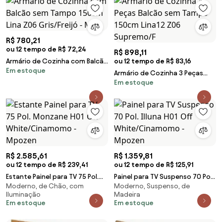
R$ 780,21
ou 12 tempo de R$ 72,24
R$ 898,11
Armário de Cozinha com Balcão
ou 12 tempo de R$ 83,16
Em estoque
sem Tampo 150cm Lina Z06
Armário de Cozinha 3 Peças
Gris/Freijó - M
Em estoque
Balcão sem Tampo 150cm Lina12
Z06 Supremo/F
R$ 2.585,61
R$ 1.359,81
ou 12 tempo de R$ 239,41
ou 12 tempo de R$ 125,91
Estante Painel para TV 75 Pol.
Painel para TV Suspenso 70 Pol.
Moderno, de Chão, com
Moderno, Suspenso, de
Monzane H01 Off
Illuna H01 Off White/Cinamomo
Iluminação
Madeira
White/Cinamomo - Mpozen
- Mpozen
Em estoque
Em estoque