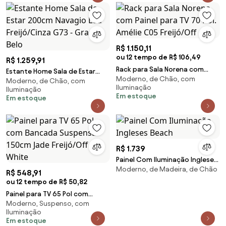
R$ 1.150,11
ou 12 tempo de R$ 106,49
R$ 1.259,91
Rack para Sala Norena com
Estante Home Sala de Estar
Moderno, de Chão, com
Painel para TV 70 Pol. Amélie
Moderno, de Chão, com
200cm Navagio Led
Iluminação
Iluminação
C05 Freijó/Off
Freijó/Cinza G73 - Gran Belo
Em estoque
Em estoque
R$ 1.739
Painel Com Iluminação Ingleses
Moderno, de Madeira, de Chão
Beach
R$ 548,91
ou 12 tempo de R$ 50,82
Painel para TV 65 Pol com
Moderno, Suspenso, com
Bancada Suspensa 150cm Jade
Iluminação
Freijó/Off White
Em estoque