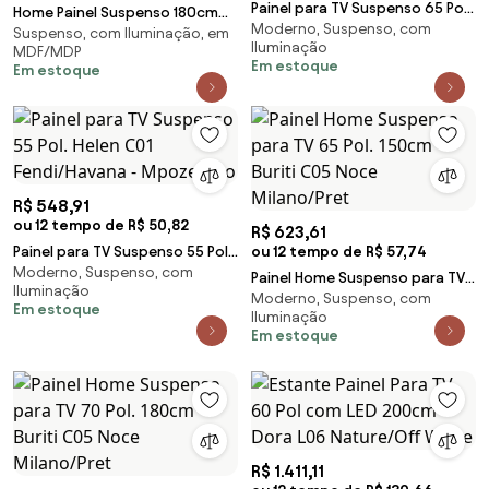
Painel para TV Suspenso 65 Pol.
Home Painel Suspenso 180cm
Moderno, Suspenso, com
Helen C01 Fendi/Havana -
Suspenso, com Iluminação, em
Ripado Railay Off White/Freijó
Iluminação
MDF/MDP
Mpozenato
G73 - Gran Belo
Em estoque
Em estoque
R$ 548,91
ou 12 tempo de R$ 50,82
R$ 623,61
Painel para TV Suspenso 55 Pol.
ou 12 tempo de R$ 57,74
Moderno, Suspenso, com
Helen C01 Fendi/Havana -
Painel Home Suspenso para TV
Iluminação
Mpozenato
Moderno, Suspenso, com
65 Pol. 150cm Buriti C05 Noce
Em estoque
Iluminação
Milano/Pret
Em estoque
R$ 1.411,11