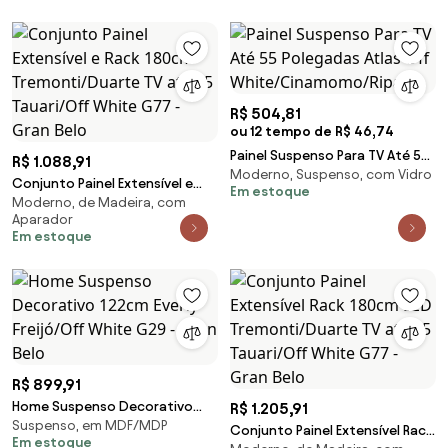
R$ 504,81
ou 12 tempo de R$ 46,74
Painel Suspenso Para TV Até 55
R$ 1.088,91
Moderno, Suspenso, com Vidro
Polegadas Atlas Off
Conjunto Painel Extensível e
Em estoque
White/Cinamomo/Ripa
Moderno, de Madeira, com
Rack 180cm Tremonti/Duarte
Aparador
TV até 55 Tauari/Off White G77
Em estoque
- Gran Belo
R$ 899,91
Home Suspenso Decorativo
R$ 1.205,91
Suspenso, em MDF/MDP
122cm Everly Freijó/Off White
Conjunto Painel Extensível Rack
Em estoque
G29 - Gran Belo