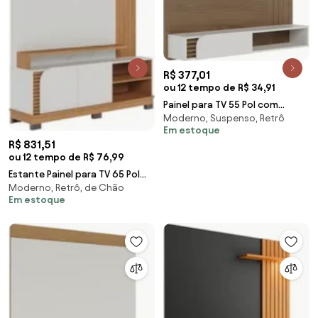
R$ 377,01
ou 12 tempo de R$ 34,91
Painel para TV 55 Pol com
Moderno, Suspenso, Retrô
Bancada Madrid C05
Em estoque
Amêndoa/Off White Matte -
R$ 831,51
ou 12 tempo de R$ 76,99
Estante Painel para TV 65 Pol
Moderno, Retrô, de Chão
Madrid C05 Off White
Em estoque
Matte/Freijó - Mpoz