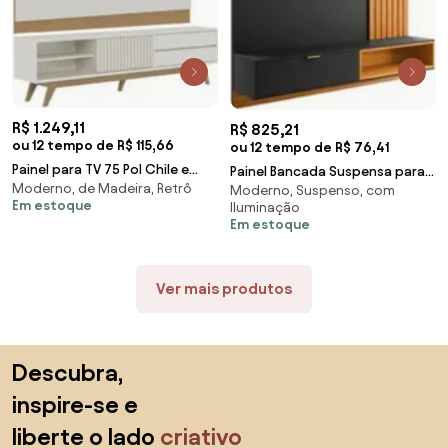
R$ 1.249,11
R$ 825,21
ou 12 tempo de R$ 115,66
ou 12 tempo de R$ 76,41
Painel para TV 75 Pol Chile e
Painel Bancada Suspensa para
Moderno, de Madeira, Retrô
Rack Bancada Itália C05 Off
Moderno, Suspenso, com
TV até 65 Pol. Ripado 180cm
Em estoque
Iluminação
White Matte/
Tocantins Pre
Em estoque
Ver mais produtos
Saltar para o topo
Descubra,
inspire-se e
liberte o lado
criativo