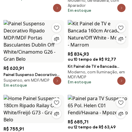
Moderno, de Madeira, com
180cm LED Tremonti/Duarte TV
Aparador
até 55 Tauari/Off White G77 -
Em estoque
Gran Belo
R$ 834,93
ou 10 tempo de R$ 92,77
Kit Painel de TV e Bancada
R$ 620,91
Moderno, com Iluminação, em
160cm Arcade Nature/Off
Painel Suspenso Decorativo
MDF/MDP
White - Mobler - Marrom
Suspenso, em MDF/MDP
Ripado MDP/MDF Portas
Em estoque
Em estoque
Basculantes Dublin Off
White/Cinamomo G26 - Gran
Belo
R$ 685,71
ou 12 tempo de R$ 63,49
R$ 755,91