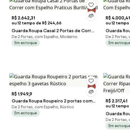
R$ 2.642,31
R$ 4.000,41
ou 12 tempo de R$ 244,66
ou 12 tempo 
Guarda Roupa Casal 2 Portas de Correr
Guarda Rou
De 2 Portas, com Espelho, Moderno
De 2 Portas,
com Espelho Praticus Buriti/Fend
Com Espelh
Em estoque
Em estoqu
R$ 1.949,9
Guarda Roupa Roupeiro 2 portas com
R$ 2.317,41
ou 12 tempo 
De 2 Portas, com Espelho, Rústico
espelho 3 gavetas Rústico
Em estoque
Guarda Rou
De 2 Portas,
Ripado 245
Em estoqu