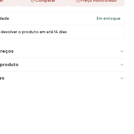
ei
Comparar
Preço monitorado
idade
Em estoque
devolver o produto em até 14 dias
preços
 produto
es