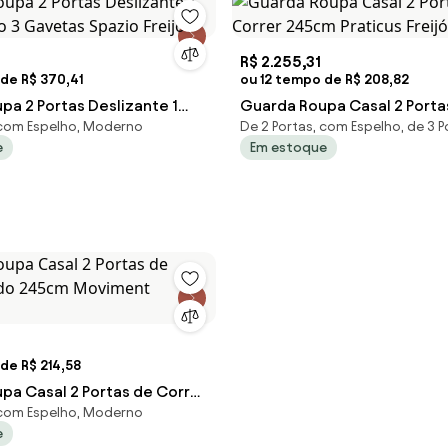
R$ 2.255,31
de R$ 370,41
ou 12 tempo de R$ 208,82
pa 2 Portas Deslizante 1
Guarda Roupa Casal 2 Porta
 com Espelho, Moderno
De 2 Portas, com Espelho, de 3 P
o 3 Gavetas Spazio Freijó
245cm Praticus Freijó/Off 
e
Em estoque
de R$ 214,58
pa Casal 2 Portas de Correr
 com Espelho, Moderno
cm Moviment Freijó/Off
e