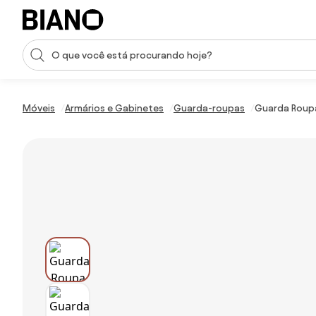
Saltar para o conteúdo
Entrada de pesquisa
Saltar para o rodapé
Móveis
Armários e Gabinetes
Guarda-roupas
Guarda Roupa