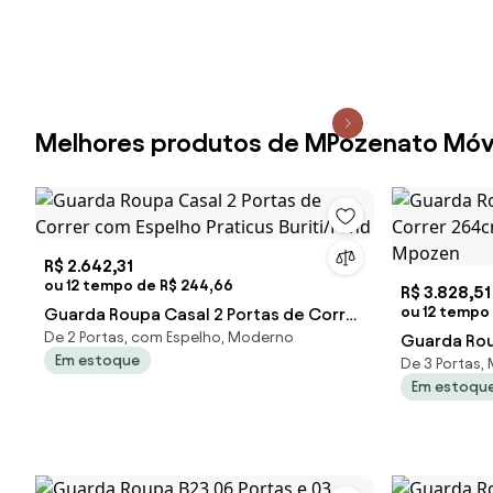
Melhores produtos de MPozenato Móv
R$ 2.642,31
ou 12 tempo de R$ 244,66
R$ 3.828,51
ou 12 tempo
Guarda Roupa Casal 2 Portas de Correr
De 2 Portas, com Espelho, Moderno
com Espelho Praticus Buriti/Fend
Guarda Rou
Em estoque
De 3 Portas,
264cm Wint
Em estoqu