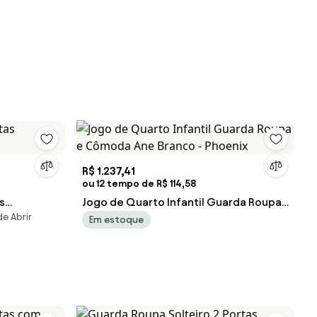
R$ 1.237,41
ou 12 tempo de R$ 114,58
s
Jogo de Quarto Infantil Guarda Roupa
e Abrir
e Cômoda Ane Branco - Phoenix
Em estoque