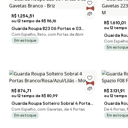
R$ 1.254,51
ou 12 tempo de R$ 116,16
R$ 1.610,01
ou 12 tempo 
Guarda Roupa B23 06 Portas e 03
Com Espelho, Reto, com Portas de Abrir
Gavetas Branco - Briz
Guarda Rou
Em estoque
Com Espelho
Gavetas 2
Em estoqu
Nature/Ala
R$ 874,71
R$ 3.131,91
ou 12 tempo de R$ 80,99
ou 12 tempo
Guarda Roupa Solteiro Sobral 4 Portas
Guarda Rou
Com Espelho, com Gavetas, de 4 Portas
De 4 Portas,
Branco/Rosa/Azul/Lilás - Moval
Spazio F08
Em estoque
Em estoqu