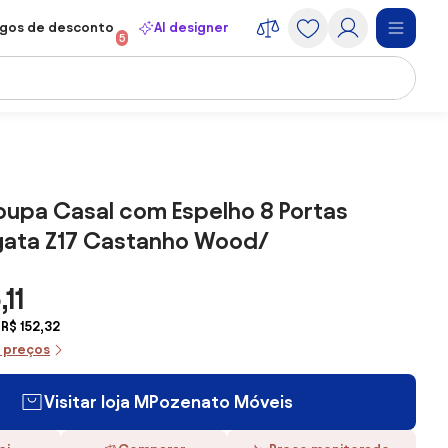
gos de desconto
AI designer
5
oupa Casal com Espelho 8 Portas
ata Z17 Castanho Wood/
,11
R$ 152,32
e preços
Visitar loja MPozenato Móveis