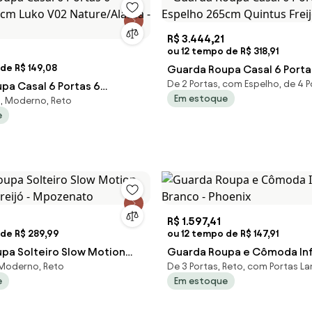
R$ 3.444,21
ou 12 tempo de R$ 318,91
de R$ 149,08
Guarda Roupa Casal 6 Port
De 2 Portas, com Espelho, de 4 P
pa Casal 6 Portas 6
Espelho 265cm Quintus Frei
Em estoque
, Moderno, Reto
23cm Luko V02
White
e
sca - M
R$ 1.597,41
 de R$ 289,99
ou 12 tempo de R$ 147,91
pa Solteiro Slow Motion
Guarda Roupa e Cômoda Infa
 Moderno, Reto
De 3 Portas, Reto, com Portas L
 Freijó - Mpozenato
Branco - Phoenix
e
Em estoque