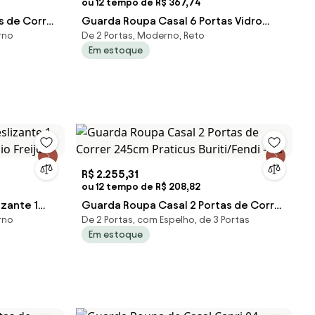
ou 12 tempo de R$ 367,74
s de Correr
Guarda Roupa Casal 6 Portas Vidro
rno
De 2 Portas, Moderno, Reto
/Off
Reflecta Octavius Freijó/Off White -
Em estoque
R$ 2.255,31
ou 12 tempo de R$ 208,82
izante 1
Guarda Roupa Casal 2 Portas de Correr
rno
De 2 Portas, com Espelho, de 3 Portas
io Freijó
245cm Praticus Buriti/Fendi - Ca
Em estoque