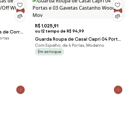
R$ 1.025,91
ou 12 tempo de R$ 94,99
s de Correr
ortas
White
Guarda Roupa de Casal Capri 04 Portas
Com Espelho, de 4 Portas, Moderno
e 03 Gavetas Castanho Wood - Mov
Em estoque