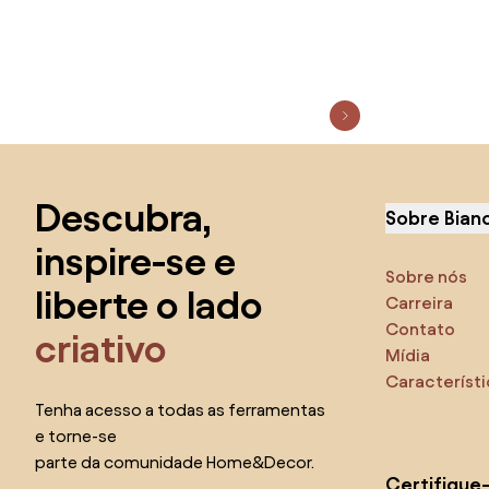
Saltar para o topo
Descubra,
Sobre Bian
inspire-se e
Sobre nós
liberte o lado
Carreira
Contato
criativo
Mídia
Característ
Tenha acesso a todas as ferramentas
e torne-se
parte da comunidade Home&Decor.
Certifique