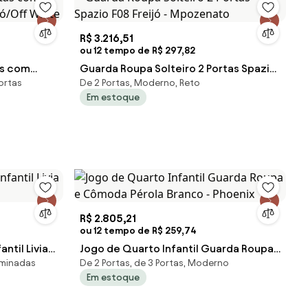
R$ 3.216,51
ou 12 tempo de R$ 297,82
as com
Guarda Roupa Solteiro 2 Portas Spazio
ortas
De 2 Portas, Moderno, Reto
jó/Off
F08 Freijó - Mpozenato
Em estoque
R$ 2.805,21
ou 12 tempo de R$ 259,74
ntil Livia
Jogo de Quarto Infantil Guarda Roupa
aminadas
De 2 Portas, de 3 Portas, Moderno
e Cômoda Pérola Branco - Phoenix
Em estoque