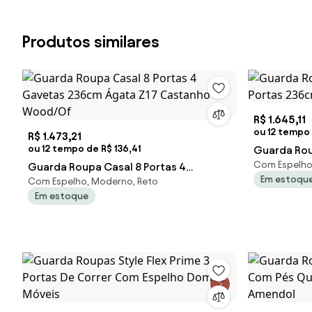
Produtos similares
R$ 1.645,11
ou 12 tempo 
R$ 1.473,21
ou 12 tempo de R$ 136,41
Guarda Rou
Com Espelho
Guarda Roupa Casal 8 Portas 4
Portas 236
Em estoqu
Com Espelho, Moderno, Reto
Gavetas 236cm Ágata Z17 Castanho
Em estoque
Wood/Of