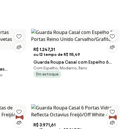
R$ 1.247,31
ou 12 tempo de R$ 115,49
Guarda Roupa Casal com Espelho 6
Com Espelho, Moderno, Reto
as
Portas Reino Unido Carvalho/Grafite -
Em estoque
no
Gavetas
R$ 3.971,61