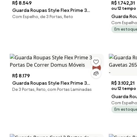
R$ 8.549
R$ 1.742,31
ou 12 tempo 
Guarda Roupas Style Flex Prime 3
Guarda Rou
Com Espelho, de 3 Portas, Reto
Portas De Correr Com Espelho Domus
Com Espelho,
Pés Quadr
Móveis
Em estoqu
R$ 8.179
Guarda Roupas Style Flex Prime 3
R$ 3.102,21
ou 12 tempo 
De 3 Portas, Reto, com Portas Laminadas
Portas De Correr Domus Móveis
Guarda Rou
Com Espelho,
Gavetas 26
Em estoqu
White -