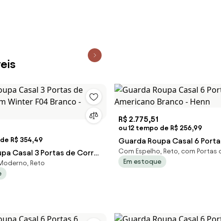
eis
R$ 2.775,51
ou 12 tempo de R$ 256,99
 de R$ 354,49
Guarda Roupa Casal 6 Porta
Com Espelho, Reto, com Portas d
pa Casal 3 Portas de Correr
Americano Branco - Henn
Em estoque
 Moderno, Reto
er F04 Branco - Mpozen
e