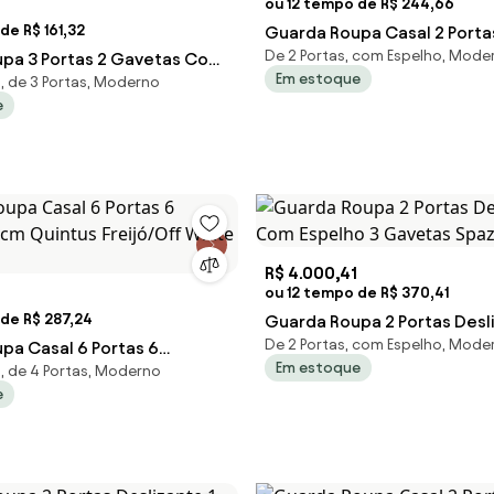
ou 12 tempo de R$ 244,66
de R$ 161,32
Guarda Roupa Casal 2 Porta
De 2 Portas, com Espelho, Mode
pa 3 Portas 2 Gavetas Com
com Espelho Praticus Freijó
Em estoque
 de 3 Portas, Moderno
ado Residence D02 Amendol
e
R$ 4.000,41
ou 12 tempo de R$ 370,41
de R$ 287,24
Guarda Roupa 2 Portas Desl
De 2 Portas, com Espelho, Mode
pa Casal 6 Portas 6
Com Espelho 3 Gavetas Spaz
Em estoque
 de 4 Portas, Moderno
5cm Quintus Freijó/Off
e