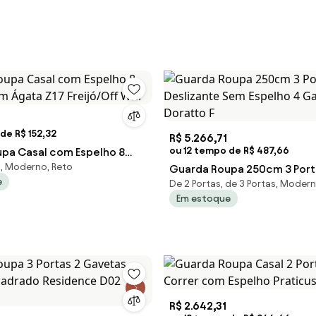
de R$ 152,32
R$ 5.266,71
ou 12 tempo de R$ 487,66
pa Casal com Espelho 8
, Moderno, Reto
cm Ágata Z17 Freijó/Off Whi
Guarda Roupa 250cm 3 Port
e
De 2 Portas, de 3 Portas, Moder
Deslizante Sem Espelho 4 
Em estoque
Doratto F
R$ 2.642,31