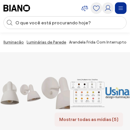
Saltar para o conteúdo
Entrada de pesquisa
Saltar para o rodapé
Iluminação
Luminárias de Parede
Arandela Frida Com Interruptor
Mostrar todas as mídias (5)