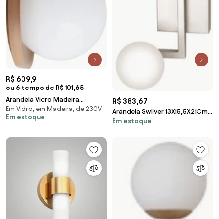
R$ 609,9
ou 6 tempo de R$ 101,65
Arandela Vidro Madeira
R$ 383,67
Em Vidro, em Madeira, de 230V
Castanho Milky
Arandela Swilver 13X15,5X21Cm
Em estoque
Em estoque
Globo Ø08Cm 1Xg9 - Old
Artisan Ar-5568 (PRETO, FOSCO
(Branco))