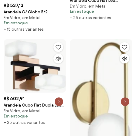
Arandela Cubo Flat Led
R$ 537,13
Em Vidro, em Metal
Integrado 5,5W 2700K
Em estoque
Arandela C/ Globo B/2
12X12X13Cm Metal E Vidro |...
Em Vidro, em Metal
+ 25 outras variantes
15X24X21Cm Metal E Vidro 2 X
(CHAMPANHE / DOURADO
Em estoque
G9 Globo Ø10Cm |Old... (CAFÉ,
BRILHO, 110V)
+ 15 outras variantes
FOSCO)
R$ 602,91
Arandela Cubo Flat Dupla Led
Em Vidro, em Metal
Integrado 11W 2700K
Em estoque
21X12X16Cm Metal E Vi...
+ 25 outras variantes
(CHAMPANHE / DOURADO
BRILHO, 220V)