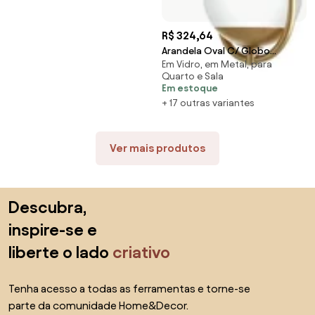
R$ 324,64
Arandela Oval C/ Globo
Em Vidro, em Metal, para
16X12X35Cm Metal E Vidro 1 X
Quarto e Sala
G9 Globo Ø12Cm |Ol... (PRETO /
Em estoque
COBRE BRILHO, FOSCO)
+ 17 outras variantes
Ver mais produtos
Saltar para o topo
Descubra,
inspire-se e
liberte o lado
criativo
Tenha acesso a todas as ferramentas e torne-se
parte da comunidade Home&Decor.