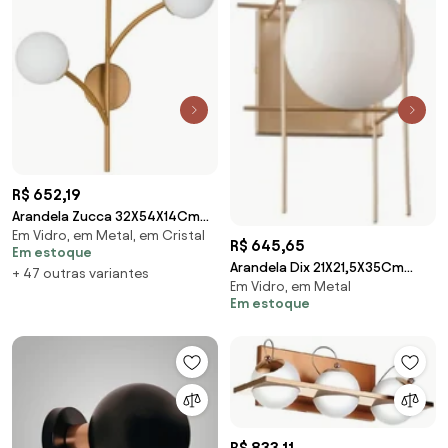
R$ 652,19
Arandela Zucca 32X54X14Cm
Em Vidro, em Metal, em Cristal
3Xg9 / Globo Ø12Cm | Usina
R$ 645,65
Em estoque
16857/3 (PT / DR-PV - Preto
Arandela Dix 21X21,5X35Cm
+ 47 outras variantes
Texturizado / Dourado Brilho
Em Vidro, em Metal
Metal Dourado Vidro Fosco
Polido Verniz, FOSCO)
Em estoque
01Xg9 - Bella Ilum...
R$ 833,11