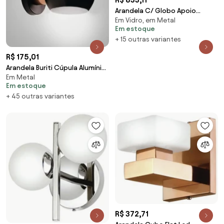
Arandela C/ Globo Apoio
Em Vidro, em Metal
Horizontal 37X14X13Cm Metal E
Em estoque
Vidro 3 X G9 Glo... (CAFÉ,
+ 15 outras variantes
FOSCO)
R$ 175,01
Arandela Buriti Cúpula Alumínio
Em Metal
1Xe27 Mini Ø14X13X21Cm - Usina
Em estoque
5808/1* (FN-F - Fendi Fosco, CB-
+ 45 outras variantes
PV - Cobre Polido Verniz)
R$ 372,71