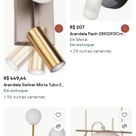
R$ 207
Arandela Flash 08X12X13Cm
Em Metal
Tubo Ponteira Acrílico Móvel
Em estoque
Metal Aluminio... (ROSE FOSCO /
+ 29 outras variantes
COBRE BRILHO)
R$ 449,44
Arandela Swilver Mista Tubo E
Em estoque
Globo 13X12X27Cm Globo
Ø08Cm 1Xg9 E 1Xmr...
+ 56 outras variantes
(DOURADO FOSCO / DOURADO
BRILHO, AMBAR)