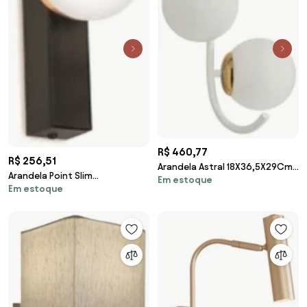
R$ 460,77
R$ 256,51
Arandela Astral 18X36,5X29Cm
Arandela Point Slim
Em estoque
2Xg9 Globo Ø12Cm - Usina
Em estoque
09X06X13Cm Globo Ø06Cm
16947/2 (BT - Branco
1Xg9 - Old Artisan Ar-5563
Texturizado, FOSCO)
(PRETO, FOSCO (Branco))