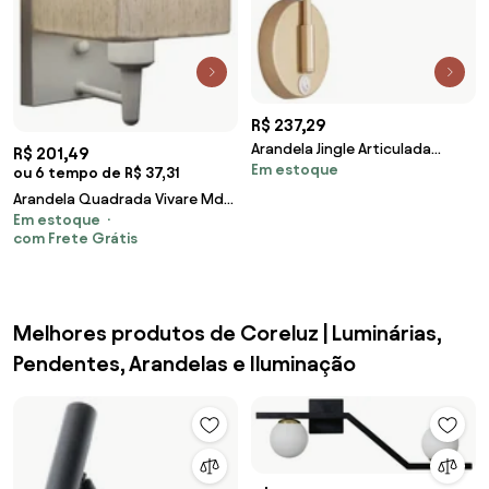
R$ 237,29
Arandela Jingle Articulada
R$ 201,49
Em estoque
27X24X11Cm 1Xmr11 C/
ou 6 tempo de R$ 37,31
Interruptor - Usina 16... (BT -
Arandela Quadrada Vivare Md-
Branco Texturizado)
Em estoque
2006 Base Branco Cúpula em
com Frete Grátis
Tecido - Bivolt
Melhores produtos de Coreluz | Luminárias,
Pendentes, Arandelas e Iluminação