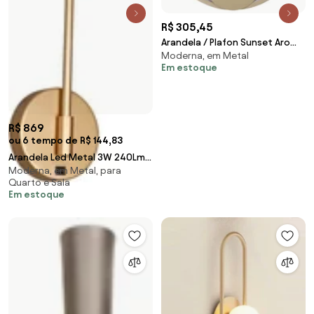
R$ 305,45
Arandela / Plafon Sunset Aro
Moderna, em Metal
Redondo Ø30Cm Led 15W
Em estoque
3000K Bivolt Champa... (CP-M =
Champagne)
R$ 869
ou 6 tempo de R$ 144,83
Arandela Led Metal 3W 240Lm
Moderna, em Metal, para
3000K Zione - DOURADO
Quarto e Sala
Em estoque