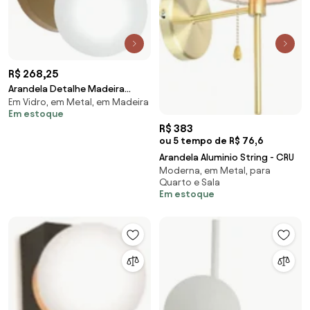
R$ 268,25
Arandela Detalhe Madeira
Em Vidro, em Metal, em Madeira
12X18X14Cm Metal E Globo
Em estoque
Ø10Cm 01Xg9 | Old Ar... (PRETO,
R$ 383
AMBAR)
ou 5 tempo de R$ 76,6
Arandela Aluminio String - CRU
Moderna, em Metal, para
Quarto e Sala
Em estoque