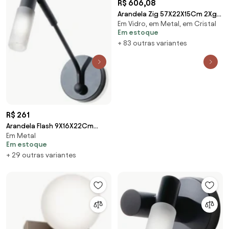
R$ 606,08
Arandela Zig 57X22X15Cm 2Xg9
Em Vidro, em Metal, em Cristal
/ Globo Ø12Cm | Usina 16833/2
Em estoque
(BZ-M - Bronze Metálico,
+ 83 outras variantes
AMBAR)
R$ 261
Arandela Flash 9X16X22Cm
Em Metal
Tubo Ponteira Acrílico Metal
Em estoque
Alumínio 01Xg9 -... (ROSE FOSCO
+ 29 outras variantes
/ COBRE BRILHO)