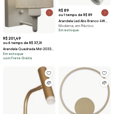
R$ 89
ou 1 tempo de R$ 89
Arandela Led Abs Branco 4W
Moderna, em Plástico
3000K Focus
Em estoque
R$ 201,49
ou 6 tempo de R$ 37,31
Arandela Quadrada Md-2033
Em estoque
Branco Cúpula em Tecido
com Frete Grátis
Cilíndrica Linho Bege - Bivolt