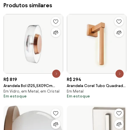
Produtos similares
R$ 819
R$ 294
Arandela Bol Ø25,5X09Cm
Arandela Corel Tubo Quadrado
Em Vidro, em Metal, em Cristal
Em Metal
Rebatedor Em Vidro E Metal
34X06X11Cm Fita Led Metal
Em estoque
Em estoque
Alumínio 01Xled 9W... (PRETO,
Alumínio - Old... (PRETO, 110v)
CRISTAL (Transparente))