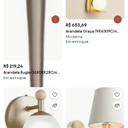
R$ 653,69
Arandela Graça 19X41X19Cm
Moderna
01Xg9 Globo 10Cm - Usina
Em estoque
90041/1 (BT - Branco
Texturizado, Branco (Fosco))
R$ 219,24
Arandela Bugle 06X08X28Cm
Em estoque
1Xmr11 - Old Artisan Ar-5579
(PRETO)