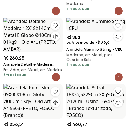
Moderna
01Xg9 Globo 10Cm - Usina
Em estoque
90041/1 (BT - Branco
Texturizado, Branco (Fosco))
R$ 383
ou 5 tempo de R$ 76,6
Arandela Aluminio String - CRU
Moderna, em Metal, para
R$ 268,25
Quarto e Sala
Arandela Detalhe Madeira
Em estoque
Em Vidro, em Metal, em Madeira
12X18X14Cm Metal E Globo
Em estoque
Ø10Cm 01Xg9 | Old Ar... (PRETO,
AMBAR)
R$ 256,51
R$ 460,77