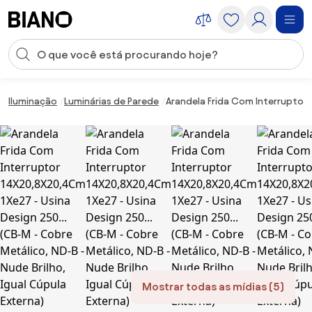
Saltar para o conteúdo
Entrada de pesquisa
Saltar para o rodapé
Iluminação
Luminárias de Parede
Arandela Frida Com Interruptor 1
Mostrar todas as mídias (5)