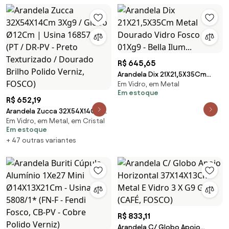
BRILHO, AMBAR)
R$ 645,65
Arandela Dix 21X21,5X35Cm
Em Vidro, em Metal
Metal Dourado Vidro Fosco
Em estoque
01Xg9 - Bella Ilum...
R$ 652,19
Arandela Zucca 32X54X14Cm
Em Vidro, em Metal, em Cristal
3Xg9 / Globo Ø12Cm | Usina
Em estoque
16857/3 (PT / DR-PV - Preto
+ 47 outras variantes
Texturizado / Dourado Brilho
Polido Verniz, FOSCO)
R$ 833,11
Arandela C/ Globo Apoio