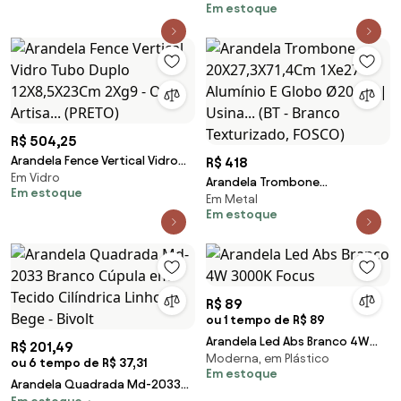
Em estoque
Globo Ø08Cm 1Xg9 - Old
Artisan Ar-5568 (PRETO, FOSCO
(Branco))
R$ 504,25
Arandela Fence Vertical Vidro
R$ 418
Em Vidro
Tubo Duplo 12X8,5X23Cm 2Xg9
Arandela Trombone
Em estoque
- Old Artisa... (PRETO)
Em Metal
20X27,3X71,4Cm 1Xe27 Alumínio
Em estoque
E Globo Ø20Cm | Usina... (BT -
Branco Texturizado, FOSCO)
R$ 89
ou 1 tempo de R$ 89
Arandela Led Abs Branco 4W
R$ 201,49
Moderna, em Plástico
3000K Focus
ou 6 tempo de R$ 37,31
Em estoque
Arandela Quadrada Md-2033