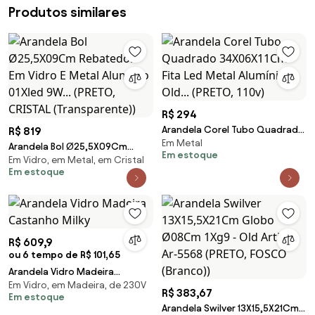
Produtos similares
R$ 294
Arandela Corel Tubo Quadrado
R$ 819
Em Metal
34X06X11Cm Fita Led Metal
Arandela Bol Ø25,5X09Cm
Em estoque
Alumínio - Old... (PRETO, 110v)
Em Vidro, em Metal, em Cristal
Rebatedor Em Vidro E Metal
Em estoque
Alumínio 01Xled 9W... (PRETO,
CRISTAL (Transparente))
R$ 609,9
ou 6 tempo de R$ 101,65
Arandela Vidro Madeira
Em Vidro, em Madeira, de 230V
Castanho Milky
R$ 383,67
Em estoque
Arandela Swilver 13X15,5X21Cm