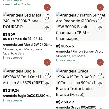
Em estoque
Branco Cúpula em Tecido
com Frete Grátis
Cilíndrica Linho Bege - Bivolt
R$ 869
ou 6 tempo de R$ 144,83
Arandela Led Metal 3W 240Lm
R$ 305,45
Moderna, em Metal, para
3000K Zione - DOURADO
Arandela / Plafon Sunset Aro
Quarto e Sala
Moderna, em Metal
Redondo Ø30Cm Led 15W
Em estoque
Em estoque
3000K Bivolt Champa... (CP-M =
Champagne)
R$ 219,24
Arandela Bugle 06X08X28Cm
Em estoque
1Xmr11 - Old Artisan Ar-5579
R$ 653,69
(PRETO)
Arandela Graça 19X41X19Cm