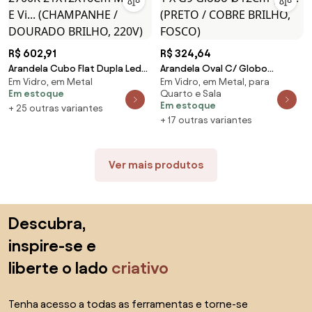
R$ 602,91
R$ 324,64
Arandela Cubo Flat Dupla Led
Arandela Oval C/ Globo
Em Vidro, em Metal
Em Vidro, em Metal, para
Integrado 11W 2700K
16X12X35Cm Metal E Vidro 1 X
Em estoque
Quarto e Sala
21X12X16Cm Metal E Vi...
G9 Globo Ø12Cm |Ol... (PRETO /
Em estoque
+ 25 outras variantes
(CHAMPANHE / DOURADO
COBRE BRILHO, FOSCO)
+ 17 outras variantes
BRILHO, 220V)
Ver mais produtos
Saltar para o topo
Descubra,
inspire-se e
liberte o lado
criativo
Tenha acesso a todas as ferramentas e torne-se