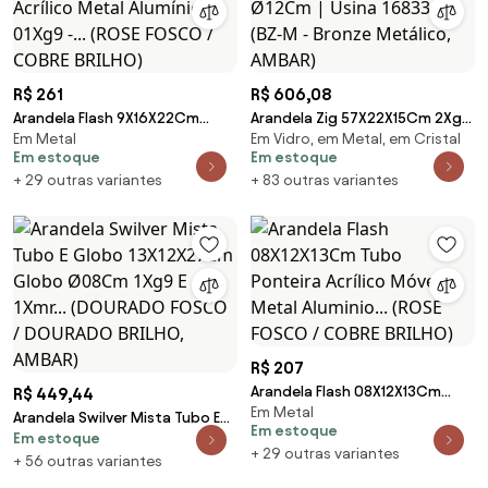
R$ 261
R$ 606,08
Arandela Flash 9X16X22Cm
Arandela Zig 57X22X15Cm 2Xg9
Em Metal
Em Vidro, em Metal, em Cristal
Tubo Ponteira Acrílico Metal
/ Globo Ø12Cm | Usina 16833/2
Em estoque
Em estoque
Alumínio 01Xg9 -... (ROSE FOSCO
(BZ-M - Bronze Metálico,
+ 29 outras variantes
+ 83 outras variantes
/ COBRE BRILHO)
AMBAR)
R$ 207
Arandela Flash 08X12X13Cm
R$ 449,44
Em Metal
Tubo Ponteira Acrílico Móvel
Arandela Swilver Mista Tubo E
Em estoque
Metal Aluminio... (ROSE FOSCO /
Em estoque
Globo 13X12X27Cm Globo
+ 29 outras variantes
COBRE BRILHO)
Ø08Cm 1Xg9 E 1Xmr...
+ 56 outras variantes
(DOURADO FOSCO / DOURADO