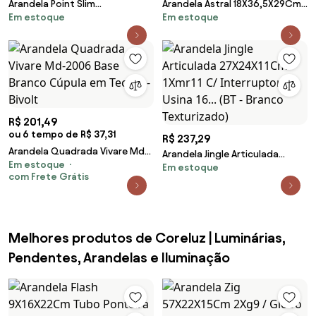
Arandela Point Slim
Arandela Astral 18X36,5X29Cm
Em estoque
Em estoque
09X06X13Cm Globo Ø06Cm
2Xg9 Globo Ø12Cm - Usina
1Xg9 - Old Artisan Ar-5563
16947/2 (BT - Branco
(PRETO, FOSCO (Branco))
Texturizado, FOSCO)
R$ 201,49
ou 6 tempo de R$ 37,31
R$ 237,29
Arandela Quadrada Vivare Md-
Arandela Jingle Articulada
Em estoque
2006 Base Branco Cúpula em
Em estoque
27X24X11Cm 1Xmr11 C/
com Frete Grátis
Tecido - Bivolt
Interruptor - Usina 16... (BT -
Branco Texturizado)
Melhores produtos de Coreluz | Luminárias,
Pendentes, Arandelas e Iluminação