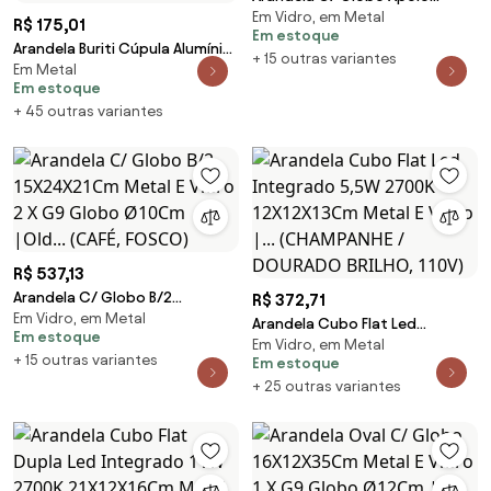
Em Vidro, em Metal
Horizontal 37X14X13Cm Metal E
R$ 175,01
Em estoque
Vidro 3 X G9 Glo... (CAFÉ,
Arandela Buriti Cúpula Alumínio
+ 15 outras variantes
FOSCO)
Em Metal
1Xe27 Mini Ø14X13X21Cm - Usina
Em estoque
5808/1* (FN-F - Fendi Fosco, CB-
+ 45 outras variantes
PV - Cobre Polido Verniz)
R$ 537,13
Arandela C/ Globo B/2
R$ 372,71
Em Vidro, em Metal
15X24X21Cm Metal E Vidro 2 X
Arandela Cubo Flat Led
Em estoque
G9 Globo Ø10Cm |Old... (CAFÉ,
Em Vidro, em Metal
Integrado 5,5W 2700K
+ 15 outras variantes
FOSCO)
Em estoque
12X12X13Cm Metal E Vidro |...
+ 25 outras variantes
(CHAMPANHE / DOURADO
BRILHO, 110V)