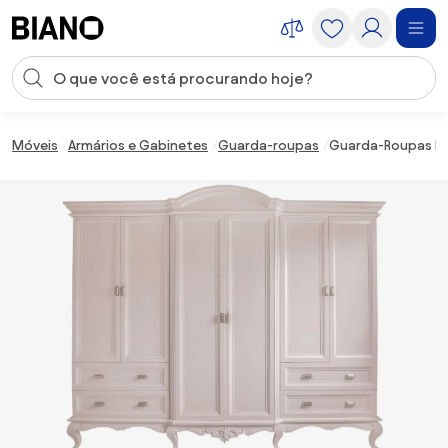
Saltar para o conteúdo
Entrada de pesquisa
Saltar para o rodapé
Móveis
Armários e Gabinetes
Guarda-roupas
Guarda-Roupas Pro