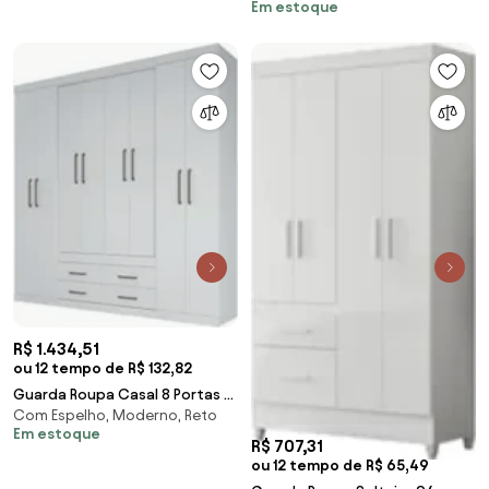
Em estoque
R$ 1.434,51
ou 12 tempo de R$ 132,82
Guarda Roupa Casal 8 Portas 4
Com Espelho, Moderno, Reto
Gavetas Nápoles Branco -
Em estoque
Santos Andirá
R$ 707,31
ou 12 tempo de R$ 65,49