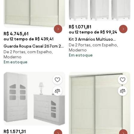
R$ 1.071,81
ou 12 tempo de R$ 99,24
R$ 4.745,61
ou 12 tempo de R$ 439,41
Kit 3 Armários Multiuso
De 2 Portas, com Espelho,
Organizador 2 Portas Astrid Z17
Guarda Roupa Casal 267cm 2
Moderno
Branco - Mpoze
De 2 Portas, com Espelho,
Portas de Correr 100% MDF
Em estoque
Moderno
TW603 Off White -
Em estoque
R$ 1.571,31