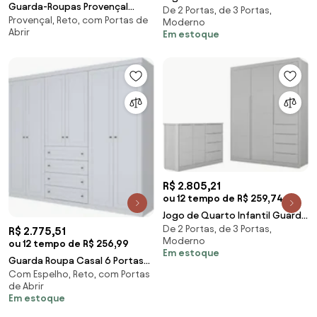
Guarda-Roupas Provençal
De 2 Portas, de 3 Portas,
Roupa e Cômoda Pérola Rose -
Provençal, Reto, com Portas de
Clássico Lavanda - Branco
Moderno
Phoenix
Abrir
Em estoque
Kleiner
R$ 2.805,21
ou 12 tempo de R$ 259,74
Jogo de Quarto Infantil Guarda
De 2 Portas, de 3 Portas,
Roupa e Cômoda Pérola Cinza -
R$ 2.775,51
Moderno
Phoenix
ou 12 tempo de R$ 256,99
Em estoque
Guarda Roupa Casal 6 Portas
Com Espelho, Reto, com Portas
Americano Branco - Henn
de Abrir
Em estoque