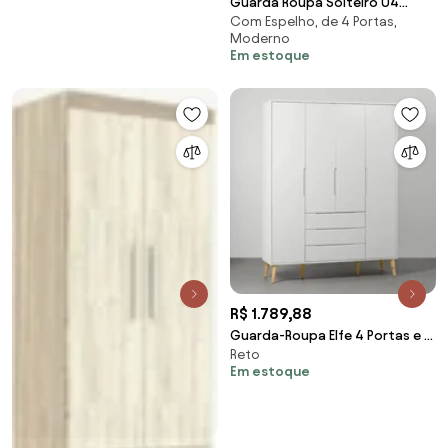
Guarda Roupa Solteiro 04
Com Espelho, de 4 Portas,
Portas Madri
Moderno
Branco/Rosa/Azul/Lilás - Moval
Em estoque
R$ 1.789,88
Guarda-Roupa Elfe 4 Portas e 3
Reto
Gavetas com Pés Retrô Natural
Em estoque
– Branco Fosco