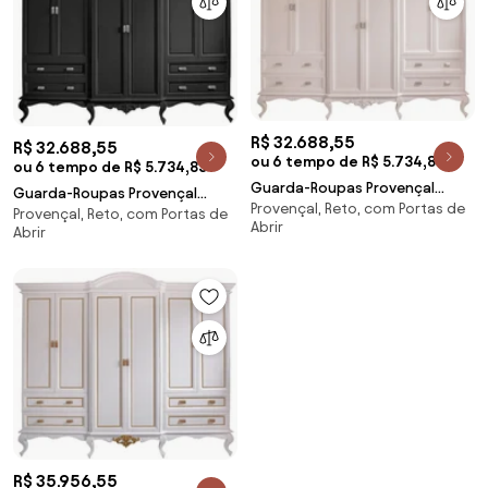
R$ 32.688,55
R$ 32.688,55
ou 6 tempo de R$ 5.734,83
ou 6 tempo de R$ 5.734,83
Guarda-Roupas Provençal
Guarda-Roupas Provençal
Provençal, Reto, com Portas de
Clássico Lavanda - Fendi
Provençal, Reto, com Portas de
Clássico Lavanda - Preto Kleiner
Abrir
Nouveau Kleiner
Abrir
R$ 35.956,55