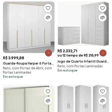
R$ 2.332,71
ou 12 tempo de R$ 215,99
R$ 3.999,88
Jogo de Quarto Infantil Guarda
Guarda-Roupa Harper 6 Portas
Reto, com Portas Laminadas
Roupa e Cômoda Lilly Z39
Reto, com Portas de Abrir, com
2,40m - Branco
Em estoque
Branco - Mpoze
Portas Laminadas
Em estoque