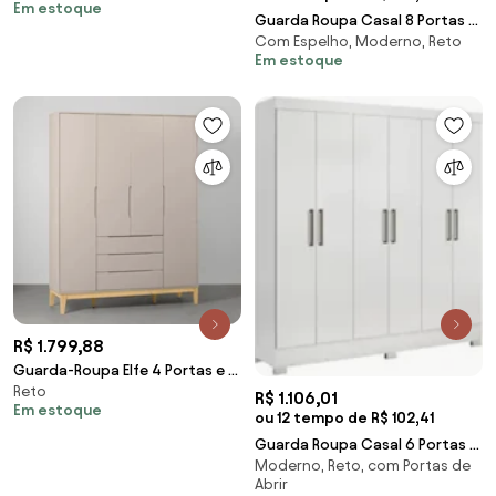
Em estoque
Natural – Branco Fosco
Guarda Roupa Casal 8 Portas 4
Com Espelho, Moderno, Reto
Gavetas 236cm Ágata Z17
Em estoque
Branco - Mpozena
R$ 1.799,88
Guarda-Roupa Elfe 4 Portas e 3
Reto
Gavetas com Pés Square
R$ 1.106,01
Em estoque
Natural – Areia Fosco
ou 12 tempo de R$ 102,41
Guarda Roupa Casal 6 Portas 3
Moderno, Reto, com Portas de
Gavetas Pratico D02 Branco -
Abrir
Mpozenato