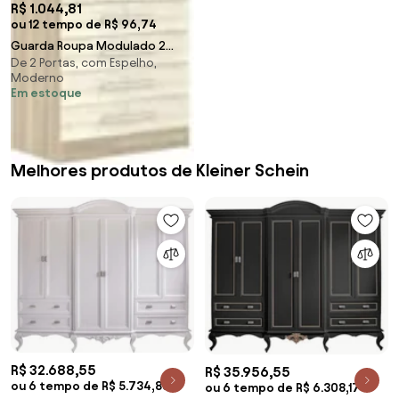
R$ 1.044,81
ou 12 tempo de R$ 96,74
Guarda Roupa Modulado 2
De 2 Portas, com Espelho,
Portas 4 Gavetas 191 Master
Moderno
Avelã Rústico/Árti
Em estoque
Melhores produtos de Kleiner Schein
R$ 32.688,55
R$ 35.956,55
ou 6 tempo de R$ 5.734,83
ou 6 tempo de R$ 6.308,17