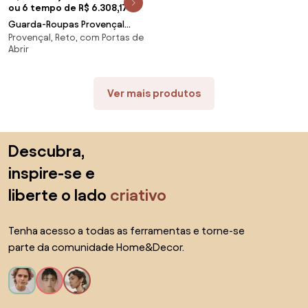
ou 6 tempo de R$ 6.308,17
Guarda-Roupas Provençal
Provençal, Reto, com Portas de
Clássico Lavanda - Branco com
Abrir
Detalhes Dourado Soleil Kleiner
Ver mais produtos
Saltar para o topo
Descubra,
inspire-se e
liberte o lado
criativo
Tenha acesso a todas as ferramentas e torne-se
parte da comunidade Home&Decor.