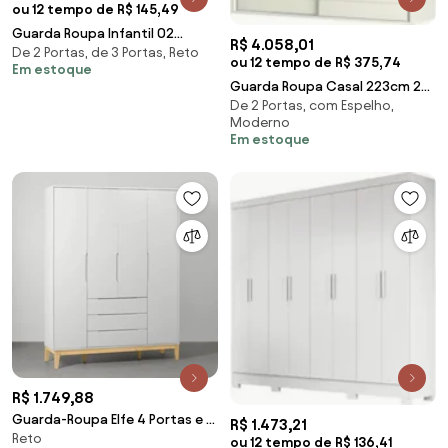
ou 12 tempo de R$ 145,49
Guarda Roupa Infantil 02
R$ 4.058,01
De 2 Portas, de 3 Portas, Reto
Portas e Cômoda Sapateira
ou 12 tempo de R$ 375,74
Em estoque
Eloisa Branco - Pho
Guarda Roupa Casal 223cm 2
De 2 Portas, com Espelho,
Portas de Correr 100% MDF
Moderno
TW602 Off White -
Em estoque
R$ 1.749,88
Guarda-Roupa Elfe 4 Portas e 3
R$ 1.473,21
Reto
Gavetas com Pés Square
ou 12 tempo de R$ 136,41