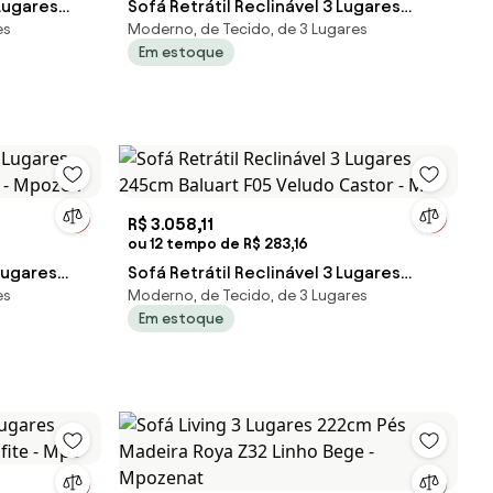
 Lugares
Sofá Retrátil Reclinável 3 Lugares
es
Moderno, de Tecido, de 3 Lugares
za - Mpo
205cm Baluart F05 Veludo Castor - M
Em estoque
R$ 3.058,11
ou 12 tempo de R$ 283,16
Lugares
Sofá Retrátil Reclinável 3 Lugares
es
Moderno, de Tecido, de 3 Lugares
e - Mpozen
245cm Baluart F05 Veludo Castor - M
Em estoque