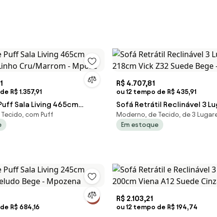
1
R$ 4.707,81
de R$ 1.357,91
ou 12 tempo de R$ 435,91
 Puff Sala Living 465cm
Sofá Retrátil Reclinável 3 L
Tecido, com Puff
Moderno, de Tecido, de 3 Lugar
 Linho Cru/Marrom - Mpoze
218cm Vick Z32 Suede Bege
e
Em estoque
R$ 2.103,21
de R$ 684,16
ou 12 tempo de R$ 194,74