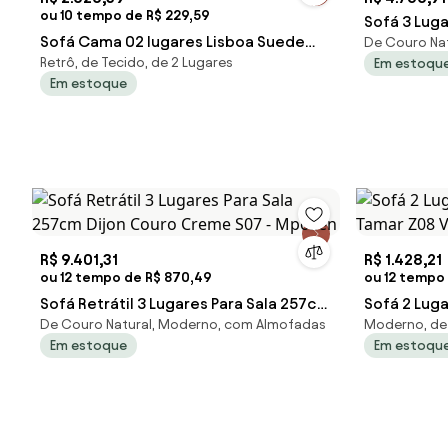
ou 10 tempo de R$ 229,59
Sofá 3 Lug
Sofá Cama 02 lugares Lisboa Suede
De Couro Nat
Bege 66 G5
Retrô, de Tecido, de 2 Lugares
Em estoqu
Pés de Plástico - Marrom Rato
Em estoque
R$ 9.401,31
R$ 1.428,21
ou 12 tempo de R$ 870,49
ou 12 tempo 
Sofá Retrátil 3 Lugares Para Sala 257cm
Sofá 2 Lug
De Couro Natural, Moderno, com Almofadas
Moderno, de 
Dijon Couro Creme S07 - Mpozen
Tamar Z08 
Em estoque
Em estoqu