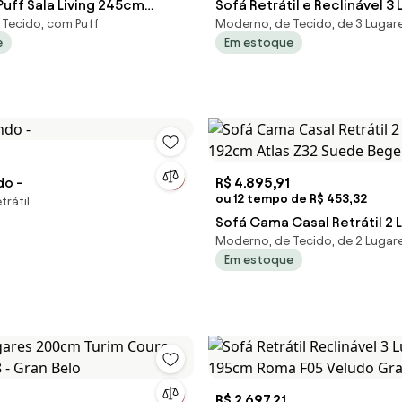
 Puff Sala Living 245cm
Sofá Retrátil e Reclinável 3
Tecido, com Puff
Moderno, de Tecido, de 3 Lugar
Siesta Z32 Veludo Bege - Mpozena
200cm Viena A12 Suede Cin
e
Em estoque
do -
R$ 4.895,91
ou 12 tempo de R$ 453,32
trátil
Sofá Cama Casal Retrátil 2 
Moderno, de Tecido, de 2 Lugar
192cm Atlas Z32 Suede Beg
Em estoque
R$ 2.697,21