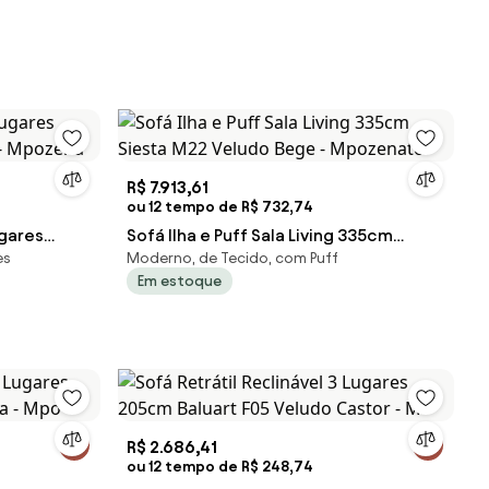
R$ 7.913,61
ou 12 tempo de R$ 732,74
ugares
Sofá Ilha e Puff Sala Living 335cm
es
Moderno, de Tecido, com Puff
 - Mpozena
Siesta M22 Veludo Bege - Mpozenato
Em estoque
R$ 2.686,41
ou 12 tempo de R$ 248,74