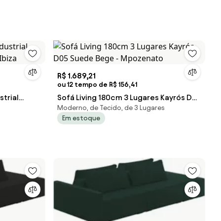
R$ 1.689,21
ou 12 tempo de R$ 156,41
trial
Sofá Living 180cm 3 Lugares Kayrós D05
Moderno, de Tecido, de 3 Lugares
Ibiza
Suede Bege - Mpozenato
Em estoque