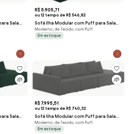
R$ 5.905,71
ou 12 tempo de R$ 546,82
para Sala
Sofá Ilha Modular com Puff para Sala
Moderno, de Tecido, com Puff
eludo P
Living 232cm Georgia Z08 Veludo V
Em estoque
R$ 7.995,51
ou 12 tempo de R$ 740,32
para Sala
Sofá Ilha Modular com Puff para Sala
Moderno, de Tecido, com Puff
eludo V
Living 312cm Georgia Z08 Veludo C
Em estoque