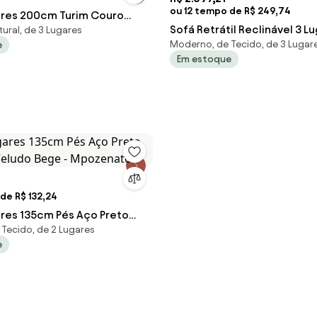
ou 12 tempo de R$ 249,74
ares 200cm Turim Couro
Sofá Retrátil Reclinável 3 L
ural, de 3 Lugares
8 - Gran Belo
Moderno, de Tecido, de 3 Lugar
e
195cm Roma F05 Veludo Gra
Em estoque
de R$ 132,24
ares 135cm Pés Aço Preto
Tecido, de 2 Lugares
Veludo Bege - Mpozenato
e