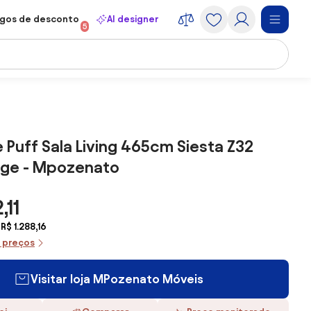
gos de desconto
AI designer
5
 e Puff Sala Living 465cm Siesta Z32
ege - Mpozenato
,11
R$ 1.288,16
e preços
Visitar loja MPozenato Móveis