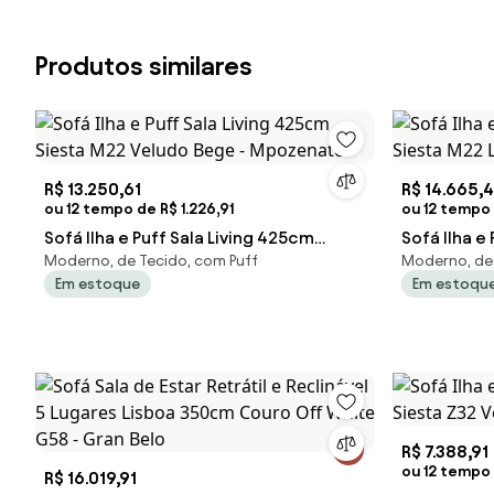
Produtos similares
R$ 13.250,61
R$ 14.665,4
ou 12 tempo de R$ 1.226,91
ou 12 tempo 
Sofá Ilha e Puff Sala Living 425cm
Sofá Ilha e
Moderno, de Tecido, com Puff
Moderno, de 
Siesta M22 Veludo Bege - Mpozenato
Siesta M22
Em estoque
Em estoqu
R$ 7.388,91
ou 12 tempo 
R$ 16.019,91