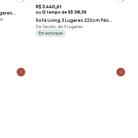
R$ 3.440,61
ou 12 tempo de R$ 318,58
ugares
es
fite - Mpo
Sofá Living 3 Lugares 222cm Pés
De Tecido, de 3 Lugares
Madeira Roya Z32 Linho Bege -
Em estoque
Mpozenat