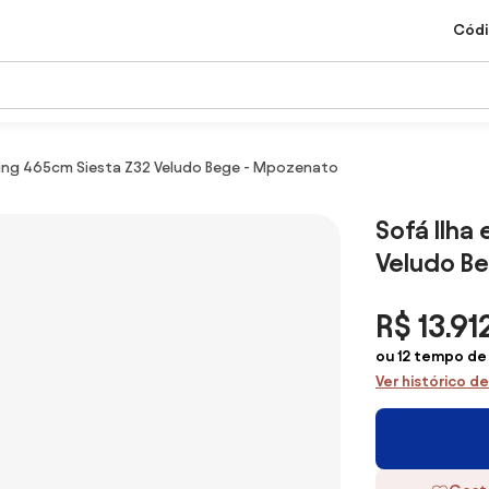
Códi
Living 465cm Siesta Z32 Veludo Bege - Mpozenato
Sofá Ilha
Veludo B
R$ 13.912
ou 12 tempo de 
Ver histórico d