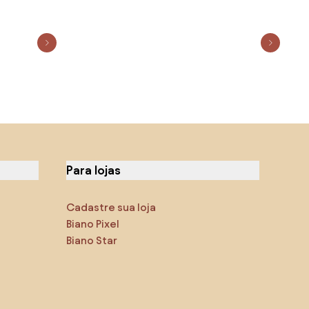
Para lojas
Cadastre sua loja
Biano Pixel
Biano Star