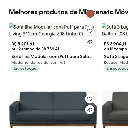
Melhores produtos de MPozenato Móv
R$ 8.201,61
R$ 3.904,11
ou 12 tempo de R$ 759,41
ou 12 tempo 
Sofá Ilha Modular com Puff para Sala
Sofá 3 Luga
Moderno, de Tecido, com Puff
Rústico, Mod
Living 312cm Georgia Z08 Linho Ci
Dalton L08
Em estoque
Em estoqu