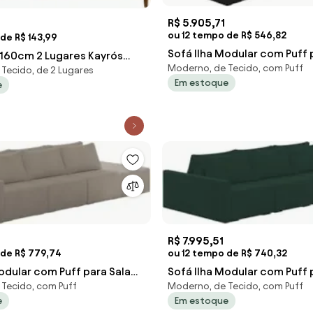
R$ 5.905,71
ou 12 tempo de R$ 546,82
de R$ 143,99
Sofá Ilha Modular com Puff 
g 160cm 2 Lugares Kayrós
Moderno, de Tecido, com Puff
Living 232cm Georgia Z08 V
Tecido, de 2 Lugares
 Cinza - Mpozenato
Em estoque
e
R$ 7.995,51
 de R$ 779,74
ou 12 tempo de R$ 740,32
odular com Puff para Sala
Sofá Ilha Modular com Puff 
Tecido, com Puff
Moderno, de Tecido, com Puff
cm Georgia Z08 Boucle B
Living 312cm Georgia Z08 V
e
Em estoque