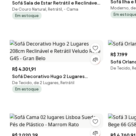
Sofá Ilha e
Sofá Sala de Estar Retrátil e Reclinável
Moderno, de 
De Couro Natural, Retrátil, - Cama
5 Lugares Lisboa 350cm Couro Off
Em estoqu
Em estoque
White G58 - Gran Belo
R$ 7.199
Sofá Orlan
De Tecido, Re
R$ 4.301,91
Sofá Decorativo Hugo 2 Lugares
De Tecido, de 2 Lugares, Retrátil
208cm Reclinável e Retrátil Veludo
Em estoque
Rosê G45 - Gran Belo
R$ 2.020,39
R$ 4.760,91