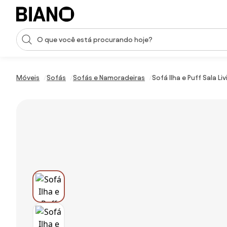
Saltar para o conteúdo
Entrada de pesquisa
Saltar para o rodapé
Móveis
Sofás
Sofás e Namoradeiras
Sofá Ilha e Puff Sala 