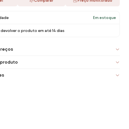
ei
Comparar
Preço monitorado
idade
Em estoque
devolver o produto em até 14 dias
preços
 produto
es