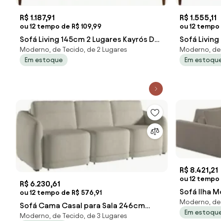
R$ 1.187,91
R$ 1.555,11
ou 12 tempo de R$ 109,99
ou 12 tempo 
Sofá Living 145cm 2 Lugares Kayrós D05
Sofá Livin
Moderno, de Tecido, de 2 Lugares
Moderno, de 
Suede Azul - Mpozenato
D05 Suede
Em estoque
Em estoqu
R$ 8.421,21
ou 12 tempo
R$ 6.230,61
Sofá Ilha M
ou 12 tempo de R$ 576,91
Moderno, de 
Living 312
Sofá Cama Casal para Sala 246cm
Em estoqu
Moderno, de Tecido, de 3 Lugares
Polska Z08 Boucle Bege - Mpozenato