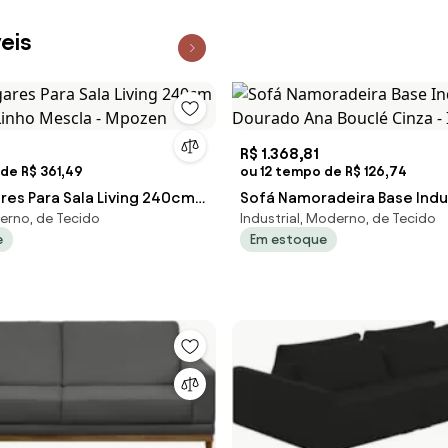
eis
R$ 1.368,81
de R$ 361,49
ou 12 tempo de R$ 126,74
res Para Sala Living 240cm
Sofá Namoradeira Base Indus
erno, de Tecido
Industrial, Moderno, de Tecido
 Linho Mescla - Mpozen
Dourado Ana Bouclé Cinza - 
e
Em estoque