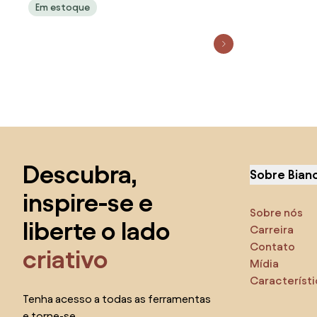
Em estoque
Saltar para o topo
Descubra,
Sobre Bian
inspire-se e
Sobre nós
liberte o lado
Carreira
Contato
criativo
Mídia
Característ
Tenha acesso a todas as ferramentas
e torne-se