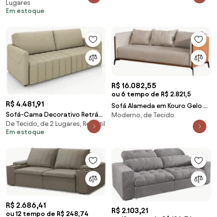
Lugares
Bege - Mpozena
Belo
Em estoque
R$ 16.082,55
ou 6 tempo de R$ 2.821,5
R$ 4.481,91
Sofá Alameda em Kouro Gelo e
Sofá-Cama Decorativo Retrátil
Moderno, de Tecido
New Kouro Caramelo
De Tecido, de 2 Lugares, Retrátil
Thanos 2 Lugares 192cm Linho
Em estoque
Bege G45 - Gran Belo
R$ 2.686,41
R$ 2.103,21
ou 12 tempo de R$ 248,74