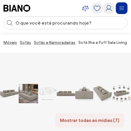
Saltar para o conteúdo
Entrada de pesquisa
Saltar para o rodapé
Móveis
Sofás
Sofás e Namoradeiras
Sofá Ilha e Puff Sala Livin
Mostrar todas as mídias (7)