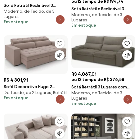
ou 12 tempo de R$ 194,74
Sofá Retrátil Reclinável 3
Sofá Retrátil e Reclinável 3
Moderno, de Tecido, de 3
Lugares 205cm Baluart F05
Moderno, de Tecido, de 3
Lugares 200cm Viena A12 Suede
Lugares
Veludo Castor - M
Lugares
Cinza - Mpo
Em estoque
Em estoque
R$ 4.067,01
ou 12 tempo de R$ 376,58
R$ 4.301,91
Sofá Decorativo Hugo 2
Sofá Retrátil 3 Lugares com
De Tecido, de 2 Lugares, Retrátil
Moderno, de Tecido, de 3
Lugares 208cm Reclinável e
Porta Copo 250cm Andes F05
Em estoque
Lugares
Retrátil Veludo Rosê G45 - Gran
Veludo Marrom -
Em estoque
Belo