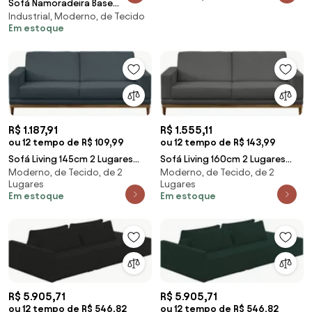
Sofá Namoradeira Base
Industrial, Moderno, de Tecido
Industrial Dourado Ana Bouclé
Em estoque
Cinza - Ibiza
R$ 1.187,91
R$ 1.555,11
ou 12 tempo de R$ 109,99
ou 12 tempo de R$ 143,99
Sofá Living 145cm 2 Lugares
Sofá Living 160cm 2 Lugares
Moderno, de Tecido, de 2
Moderno, de Tecido, de 2
Kayrós D05 Suede Azul -
Kayrós D05 Suede Cinza -
Lugares
Lugares
Mpozenato
Mpozenato
Em estoque
Em estoque
R$ 5.905,71
R$ 5.905,71
ou 12 tempo de R$ 546,82
ou 12 tempo de R$ 546,82