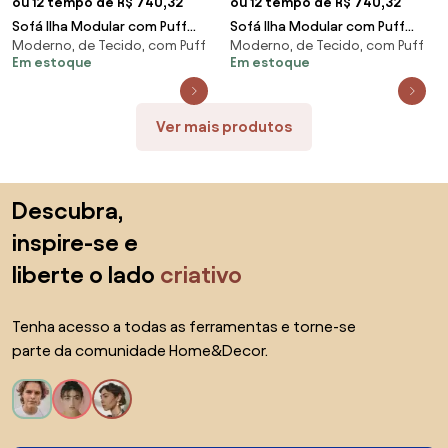
ou 12 tempo de R$ 740,32
ou 12 tempo de R$ 740,32
Sofá Ilha Modular com Puff
Sofá Ilha Modular com Puff
Moderno, de Tecido, com Puff
Moderno, de Tecido, com Puff
para Sala Living 312cm Georgia
para Sala Living 312cm Georgia
Em estoque
Em estoque
Z08 Veludo V
Z08 Veludo C
Ver mais produtos
Saltar para o topo
Descubra,
inspire-se e
liberte o lado
criativo
Tenha acesso a todas as ferramentas e torne-se
parte da comunidade Home&Decor.