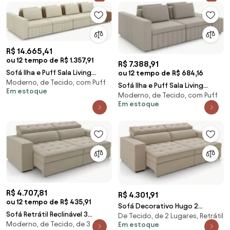
R$ 14.665,41
ou 12 tempo de R$ 1.357,91
R$ 7.388,91
Sofá Ilha e Puff Sala Living
ou 12 tempo de R$ 684,16
Moderno, de Tecido, com Puff
465cm Siesta M22 Linho
Sofá Ilha e Puff Sala Living
Em estoque
Cru/Marrom - Mpoze
Moderno, de Tecido, com Puff
245cm Siesta Z32 Veludo Bege
Em estoque
- Mpozena
R$ 4.707,81
R$ 4.301,91
ou 12 tempo de R$ 435,91
Sofá Decorativo Hugo 2
Sofá Retrátil Reclinável 3
De Tecido, de 2 Lugares, Retrátil
Lugares 208cm Reclinável e
Moderno, de Tecido, de 3
Em estoque
Lugares 218cm Vick Z32 Suede
Retrátil Veludo Bege G45 - Gran