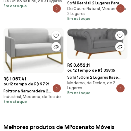
De Couro Natural, de 3 Lugares
Couro Bege 66 G58 - Gran Belo
Sofá Retrátil 2 Lugares Para
Em estoque
De Couro Natural, Moderno, de
Sala 175cm Dijon Couro Creme
2 Lugares
S07 - Mpozen
Em estoque
R$ 3.652,11
ou 12 tempo de R$ 338,16
Sofá 150cm 2 Lugares Base
R$ 1.057,41
Moderno, de Tecido, de 2
Madeira Império D-317 Veludo
ou 12 tempo de R$ 97,91
Lugares
Cinza - Domi
Poltrona Namoradeira 2
Em estoque
Industrial, Moderno, de Tecido
Lugares Base Industrial
Em estoque
Dourada Maressa A05 Lin
Melhores produtos de MPozenato Móveis