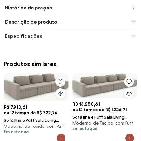
Histórico de preços
Descrição de produto
Especificações
Produtos similares
R$ 13.250,61
R$ 7.913,61
ou 12 tempo de R$ 1.226,91
ou 12 tempo de R$ 732,74
Sofá Ilha e Puff Sala Living
Sofá Ilha e Puff Sala Living
Moderno, de Tecido, com Puff
425cm Siesta M22 Veludo Bege
Moderno, de Tecido, com Puff
335cm Siesta M22 Veludo Bege
Em estoque
- Mpozenato
Em estoque
- Mpozenato