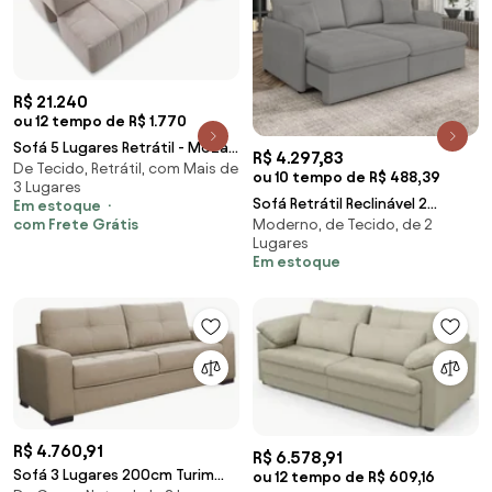
R$ 21.240
ou 12 tempo de R$ 1.770
Sofá 5 Lugares Retrátil - Mozaik
R$ 4.297,83
De Tecido, Retrátil, com Mais de
Linho Bege
ou 10 tempo de R$ 488,39
3 Lugares
Sofá Retrátil Reclinável 2
Em estoque
com Frete Grátis
Moderno, de Tecido, de 2
Lugares 154cm Maili Bouclê K01 -
Lugares
D'Rossi - Cinza
Em estoque
R$ 4.760,91
R$ 6.578,91
Sofá 3 Lugares 200cm Turim
ou 12 tempo de R$ 609,16