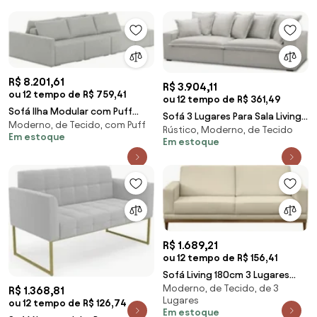
R$ 8.201,61
R$ 3.904,11
ou 12 tempo de R$ 759,41
ou 12 tempo de R$ 361,49
Sofá Ilha Modular com Puff
Sofá 3 Lugares Para Sala Living
Moderno, de Tecido, com Puff
para Sala Living 312cm Georgia
Rústico, Moderno, de Tecido
240cm Dalton L08 Linho Mescla
Em estoque
Z08 Linho Ci
Em estoque
- Mpozen
R$ 1.689,21
ou 12 tempo de R$ 156,41
Sofá Living 180cm 3 Lugares
Moderno, de Tecido, de 3
Kayrós D05 Suede Bege -
R$ 1.368,81
Lugares
Mpozenato
ou 12 tempo de R$ 126,74
Em estoque