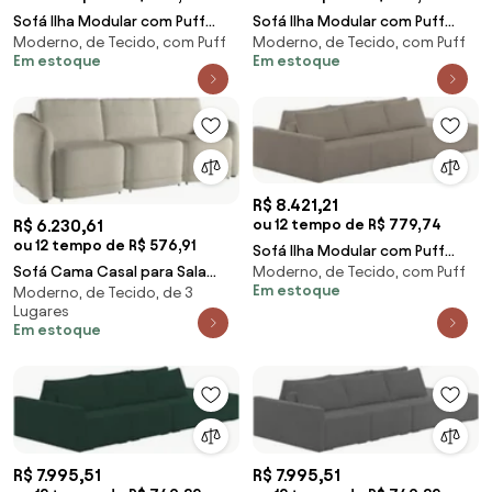
Sofá Ilha Modular com Puff
Sofá Ilha Modular com Puff
Moderno, de Tecido, com Puff
Moderno, de Tecido, com Puff
para Sala Living 232cm Georgia
para Sala Living 232cm Georgia
Em estoque
Em estoque
Z08 Veludo P
Z08 Veludo V
R$ 8.421,21
ou 12 tempo de R$ 779,74
R$ 6.230,61
ou 12 tempo de R$ 576,91
Sofá Ilha Modular com Puff
Moderno, de Tecido, com Puff
Sofá Cama Casal para Sala
para Sala Living 312cm Georgia
Em estoque
Moderno, de Tecido, de 3
246cm Polska Z08 Boucle Bege
Z08 Boucle B
Lugares
- Mpozenato
Em estoque
R$ 7.995,51
R$ 7.995,51