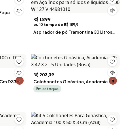
 Peça
R$ 1.899
ou 10 tempo de R$ 189,9
Aspirador de pó Tramontina 30 Litros
em Aço Inox para sólidos e líquidos
1400 W 127 V 44981010
R$ 203,39
Cm D33 -
Colchonetes Ginástica, Academia - 90
X 42 X 2 - 5 Unidades (Rosa)
Em estoque