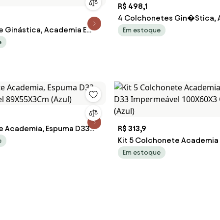
R$ 498,1
4 Colchonetes Gin�Stica,
 Ginástica, Academia E
100 X 60 X 3 - D33 (Azul)
Em estoque
 40 X 3 - D33 - Orthovida
e
e Academia, Espuma D33
R$ 313,9
el 89X55X3Cm (Azul)
Kit 5 Colchonete Academia
e
D33 Impermeável 100X60X3
Em estoque
(Azul)