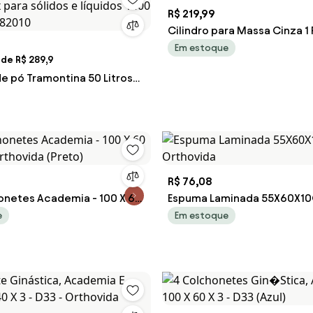
R$ 219,99
Cilindro para Massa Cinza 1
Em estoque
de R$ 289,9
e pó Tramontina 50 Litros
 para sólidos e líquidos
 V 44982010
R$ 76,08
honetes Academia - 100 X 60
Espuma Laminada 55X60X10
 Orthovida (Preto)
Orthovida
e
Em estoque