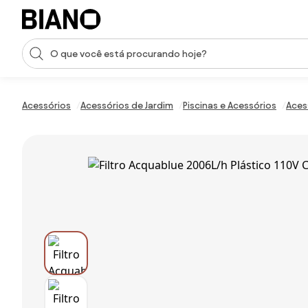
Saltar para o conteúdo
Entrada de pesquisa
Saltar para o rodapé
Acessórios
Acessórios de Jardim
Piscinas e Acessórios
Aces