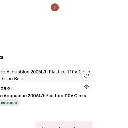
is
305,91
tro Acquablue 2006L/h Plástico 110V Cinza
 - Gran Belo
 estoque