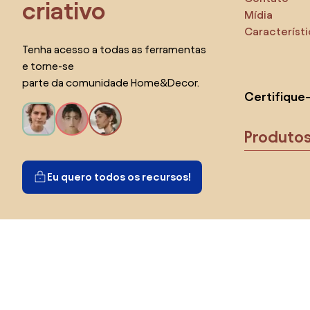
criativo
Mídia
Característ
Tenha acesso a todas as ferramentas
e torne-se
parte da comunidade Home&Decor.
Certifique
Produto
Eu quero todos os recursos!
Escolha o país