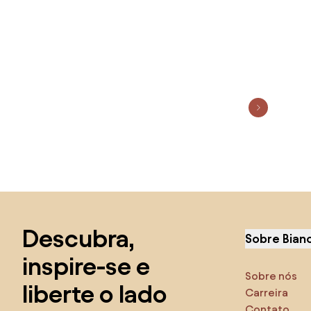
Saltar para o topo
Descubra,
Sobre Bian
inspire-se e
Sobre nós
liberte o lado
Carreira
Contato