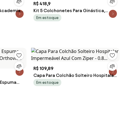
R$ 418,9
 Academia
Kit 5 Colchonetes Para Ginástica,
Academia 100 X 50 X 3 Cm (Azul)
Em estoque
R$ 109,89
Capa Para Colchão Solteiro Hospitalar
 Espuma
Impermeável Azul Com Ziper - 0.8...
Em estoque
 Orthovida