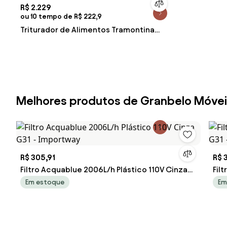
R$ 2.229
ou 10 tempo de R$ 222,9
Triturador de Alimentos Tramontina
com Potência de 0,75 HP 220 V
Melhores produtos de Granbelo Móve
R$ 305,91
R$ 
Filtro Acquablue 2006L/h Plástico 110V Cinza
Fil
G31 - Importway
G31
Em estoque
Em