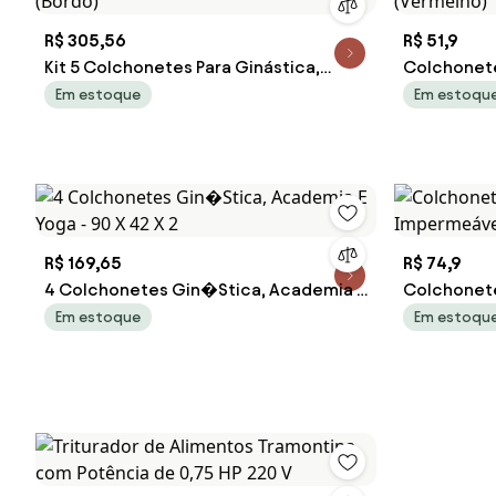
R$ 305,56
R$ 51,9
Kit 5 Colchonetes Para Ginástica,
Colchonete
Academia 100 X 50 X 3 Cm - Orthovida
Yoga - 90 X
Em estoque
Em estoqu
(Bordô)
(Vermelho)
R$ 169,65
R$ 74,9
4 Colchonetes Gin�Stica, Academia E
Colchonet
Yoga - 90 X 42 X 2
Impermeáv
Em estoque
Em estoqu