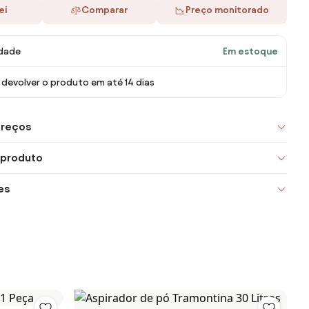
ei
Comparar
Preço monitorado
idade
Em estoque
devolver o produto em até 14 dias
preços
 produto
es