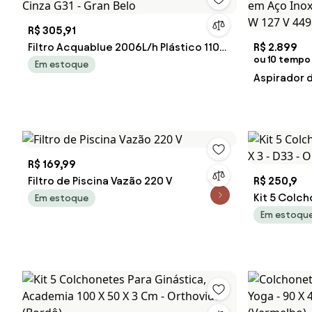
R$ 305,91
Filtro Acquablue 2006L/h Plástico 110V
R$ 2.899
ou 10 tempo 
Cinza G31 - Gran Belo
Em estoque
Aspirador d
em Aço Inox
1400 W 127
R$ 169,99
Filtro de Piscina Vazão 220 V
R$ 250,9
Kit 5 Colc
Em estoque
X 3 - D33 -
Em estoqu