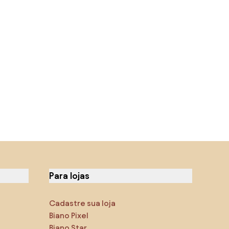
Para lojas
Cadastre sua loja
Biano Pixel
Biano Star