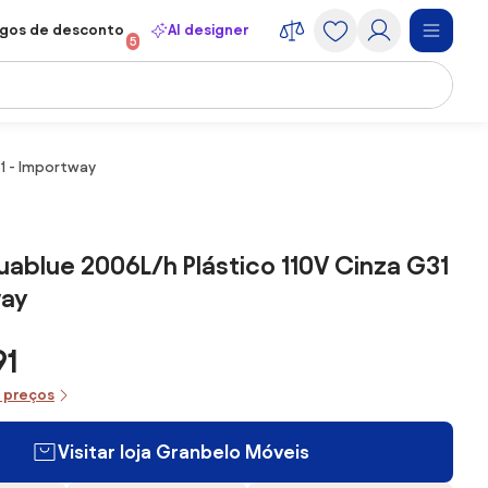
gos de desconto
AI designer
5
31 - Importway
quablue 2006L/h Plástico 110V Cinza G31
way
91
e preços
Visitar loja Granbelo Móveis