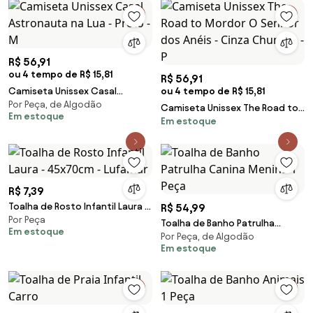
R$ 56,91
ou 4 tempo de R$ 15,81
R$ 56,91
Camiseta Unissex Casal
ou 4 tempo de R$ 15,81
Por Peça, de Algodão
Astronauta na Lua - Preto - M
Camiseta Unissex The Road to
Em estoque
Em estoque
Mordor O Senhor dos Anéis -
Cinza Chumbo - P
R$ 7,39
Toalha de Rosto Infantil Laura -
R$ 54,99
Por Peça
45x70cm - Lufamar
Toalha de Banho Patrulha
Em estoque
Por Peça, de Algodão
Canina Menina 1 Peça
Em estoque