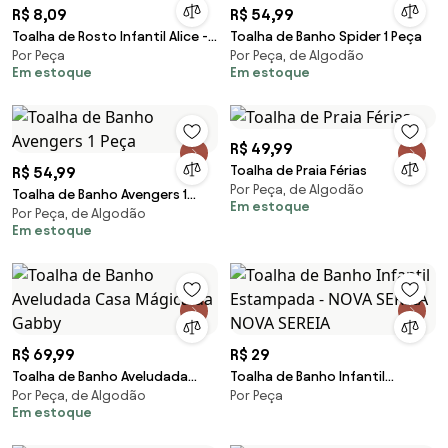
R$ 8,09
R$ 54,99
Toalha de Rosto Infantil Alice -
Toalha de Banho Spider 1 Peça
Por Peça
Por Peça, de Algodão
45x80cm - Lufamar
Em estoque
Em estoque
R$ 49,99
Toalha de Praia Férias
R$ 54,99
Por Peça, de Algodão
Toalha de Banho Avengers 1
Em estoque
Por Peça, de Algodão
Peça
Em estoque
R$ 69,99
R$ 29
Toalha de Banho Aveludada
Toalha de Banho Infantil
Por Peça, de Algodão
Por Peça
Casa Mágica da Gabby
Estampada - NOVA SEREIA NOVA
Em estoque
SEREIA