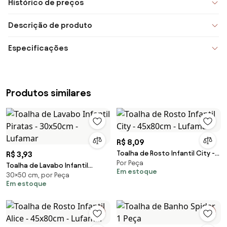
Histórico de preços
Descrição de produto
Especificações
Produtos similares
R$ 8,09
Toalha de Rosto Infantil City -
R$ 3,93
Por Peça
45x80cm - Lufamar
Toalha de Lavabo Infantil
Em estoque
30×50 cm, por Peça
Piratas - 30x50cm - Lufamar
Em estoque