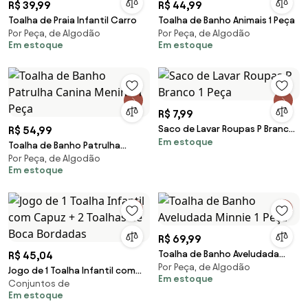
R$ 39,99
R$ 44,99
Toalha de Praia Infantil Carro
Toalha de Banho Animais 1 Peça
Por Peça, de Algodão
Por Peça, de Algodão
Em estoque
Em estoque
R$ 7,99
Saco de Lavar Roupas P Branco 1
R$ 54,99
Em estoque
Peça
Toalha de Banho Patrulha
Por Peça, de Algodão
Canina Menino 1 Peça
Em estoque
R$ 69,99
Toalha de Banho Aveludada
R$ 45,04
Por Peça, de Algodão
Minnie 1 Peça
Jogo de 1 Toalha Infantil com
Em estoque
Conjuntos de
Capuz + 2 Toalhas de Boca
Em estoque
Bordadas