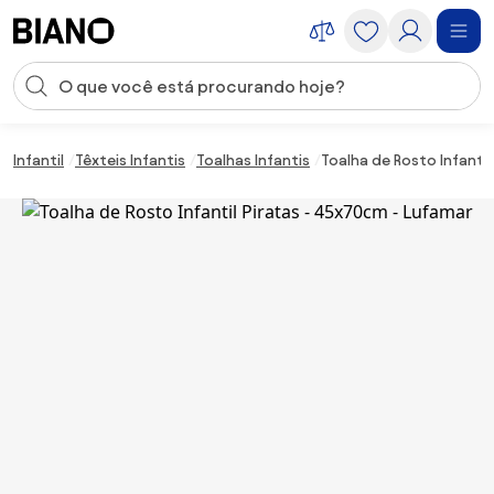
Saltar para o conteúdo
Entrada de pesquisa
Saltar para o rodapé
Infantil
Têxteis Infantis
Toalhas Infantis
Toalha de Rosto Infantil