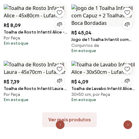
R$ 8,09
Toalha de Rosto Infantil Alice -
R$ 45,04
Por Peça
45x80cm - Lufamar
Jogo de 1 Toalha Infantil com
Em estoque
Conjuntos de
Capuz + 2 Toalhas de Boca
Em estoque
Bordadas
R$ 7,39
R$ 4,09
Toalha de Rosto Infantil Laura -
Toalha de Lavabo Infantil Alice -
Por Peça
30×50 cm, por Peça
45x70cm - Lufamar
30x50cm - Lufamar
Em estoque
Em estoque
Ver mais produtos