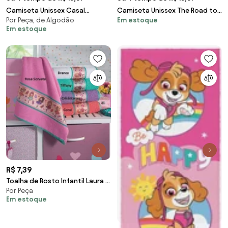
Camiseta Unissex Casal
Camiseta Unissex The Road to
Por Peça, de Algodão
Em estoque
Astronauta na Lua - Preto - M
Mordor O Senhor dos Anéis -
Em estoque
Cinza Chumbo - P
R$ 7,39
Toalha de Rosto Infantil Laura -
Por Peça
45x70cm - Lufamar
Em estoque