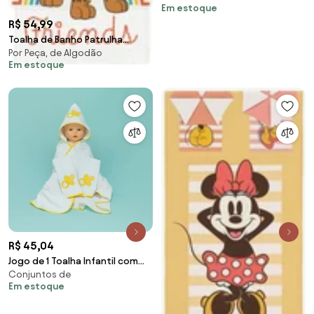
Em estoque
Peça
R$ 54,99
Toalha de Banho Patrulha
Por Peça, de Algodão
Canina Menino 1 Peça
Em estoque
R$ 45,04
Jogo de 1 Toalha Infantil com
Conjuntos de
Capuz + 2 Toalhas de Boca
Em estoque
Bordadas