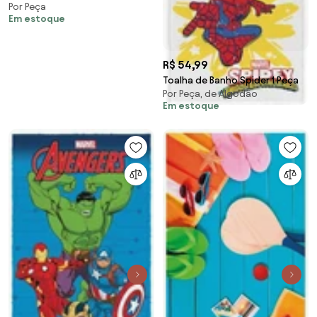
Por Peça
45x80cm - Lufamar
Em estoque
R$ 54,99
Toalha de Banho Spider 1 Peça
Por Peça, de Algodão
Em estoque