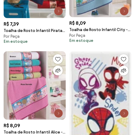
R$ 8,09
R$ 7,39
Toalha de Rosto Infantil City -
Toalha de Rosto Infantil Piratas
Por Peça
45x80cm - Lufamar
Por Peça
- 45x70cm - Lufamar
Em estoque
Em estoque
R$ 8,09
Toalha de Rosto Infantil Alice -