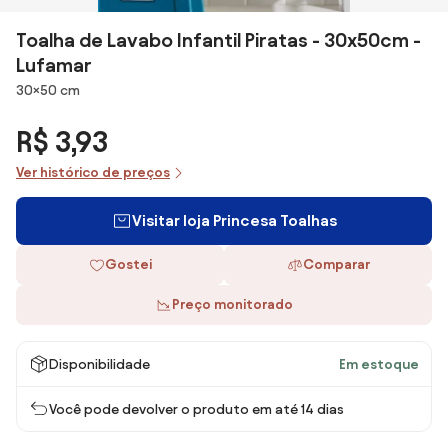
Toalha de Lavabo Infantil Piratas - 30x50cm -
Lufamar
Dimensões
30×50 cm
R$ 3,93
Ver histórico de preços
Visitar loja Princesa Toalhas
Gostei
Comparar
Preço monitorado
Disponibilidade
Em estoque
Você pode devolver o produto em até 14 dias