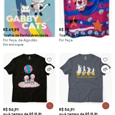
R$ 69,99
R$ 29
Toalha de Banho Aveludada
Toalha de Banho Infantil
Por Peça, de Algodão
Por Peça
Casa Mágica da Gabby
Estampada - NOVA SEREIA NOVA
Em estoque
SEREIA
R$ 56,91
R$ 56,91
ou 4 tempo de R$ 15,81
ou 4 tempo de R$ 15,81