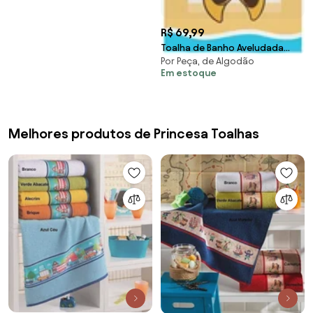
R$ 69,99
Toalha de Banho Aveludada
Por Peça, de Algodão
Minnie 1 Peça
Em estoque
Melhores produtos de Princesa Toalhas