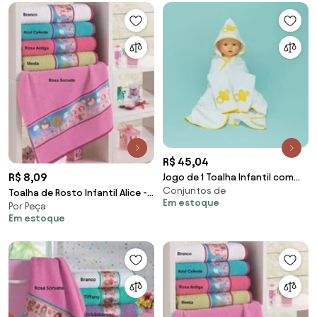
R$ 45,04
R$ 8,09
Jogo de 1 Toalha Infantil com
Conjuntos de
Capuz + 2 Toalhas de Boca
Toalha de Rosto Infantil Alice -
Em estoque
Bordadas
Por Peça
45x80cm - Lufamar
Em estoque