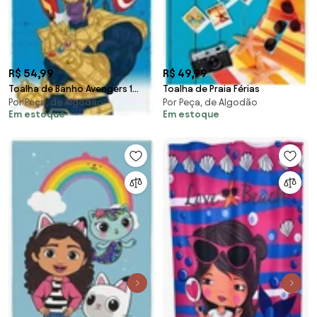
R$ 54,99
R$ 49,99
Toalha de Banho Avengers 1
Toalha de Praia Férias
Por Peça, de Algodão
Por Peça, de Algodão
Peça
Em estoque
Em estoque