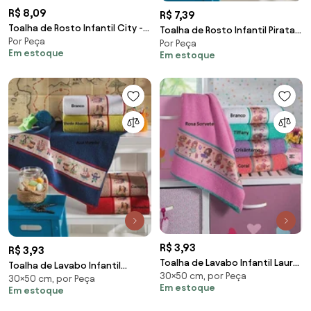
R$ 8,09
R$ 7,39
Toalha de Rosto Infantil City -
Toalha de Rosto Infantil Piratas
Por Peça
45x80cm - Lufamar
Por Peça
- 45x70cm - Lufamar
Em estoque
Em estoque
R$ 3,93
R$ 3,93
Toalha de Lavabo Infantil Laura
Toalha de Lavabo Infantil
30×50 cm, por Peça
- 30x50cm - Lufamar
30×50 cm, por Peça
Piratas - 30x50cm - Lufamar
Em estoque
Em estoque