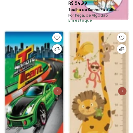
R$ 54,99
Toalha de Banho Patrulha
Por Peça, de Algodão
Canina Menina 1 Peça
Em estoque