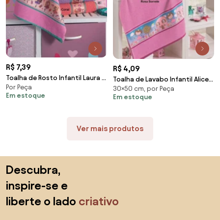
R$ 7,39
R$ 4,09
Toalha de Rosto Infantil Laura -
Toalha de Lavabo Infantil Alice -
Por Peça
45x70cm - Lufamar
30×50 cm, por Peça
30x50cm - Lufamar
Em estoque
Em estoque
Ver mais produtos
Saltar para o topo
Descubra,
inspire-se e
liberte o lado
criativo