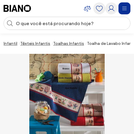
Saltar para o conteúdo
Entrada de pesquisa
Saltar para o rodapé
Infantil
Têxteis Infantis
Toalhas Infantis
Toalha de Lavabo Infant