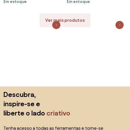
Em estoque
Em estoque
Ver mais produtos
Saltar para o topo
Descubra,
inspire-se e
liberte o lado
criativo
Tenha acesso a todas as ferramentas e torne-se