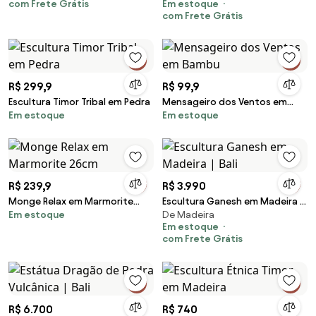
com Frete Grátis
Em estoque
com Frete Grátis
R$ 299,9
R$ 99,9
Escultura Timor Tribal em Pedra
Mensageiro dos Ventos em
Em estoque
Em estoque
Bambu
R$ 239,9
R$ 3.990
Monge Relax em Marmorite
Escultura Ganesh em Madeira |
Em estoque
De Madeira
26cm
Bali
Em estoque
com Frete Grátis
R$ 6.700
R$ 740