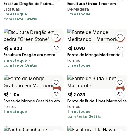
Estátua Dragão de Pedra
Escultura Étnica Timor em
Estátuas
De Madeira
Vulcânica | Bali
Madeira
Em estoque
Em estoque
com Frete Grátis
R$ 6.800
R$ 1.090
Escultura Dragão em pedra
Fonte de Monge Meditando |
Em estoque
Fontes
"Green Stone"
Marmorite
com Frete Grátis
Em estoque
R$ 1.104
R$ 2.623
Fonte de Monge Gratidão em
Fonte de Buda Tibet Marmorite
Fontes
Fontes
Marmorite
Em estoque
Em estoque
com Frete Grátis