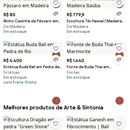
R$ 80
R$ 779,9
Ninho Casinha de Pássaro em
Escultura Tiki Hawaii | Madeira
De Madeira
De Madeira
Madeira
Itaúba
Em estoque
Em estoque
R$ 4.400
R$ 1.440
Estátua Buda Bali em Pedra de
Fonte de Buda Thai em
Estátuas
Fontes
Rio
Marmorite
Em estoque
Em estoque
com Frete Grátis
Melhores produtos de Arte & Sintonia