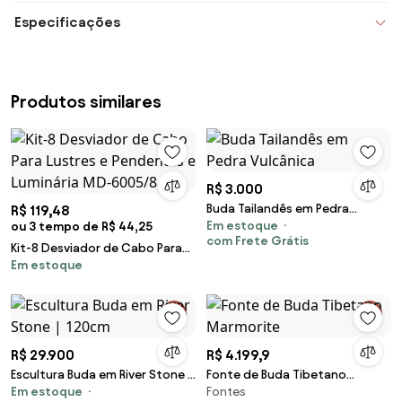
Especificações
Produtos similares
R$ 3.000
Buda Tailandês em Pedra
R$ 119,48
Em estoque
ou 3 tempo de R$ 44,25
Vulcânica
com Frete Grátis
Kit-8 Desviador de Cabo Para
Em estoque
Lustres e Pendentes e
Luminária MD-6005/8
R$ 29.900
R$ 4.199,9
Escultura Buda em River Stone |
Fonte de Buda Tibetano
Em estoque
Fontes
120cm
Marmorite