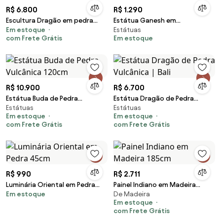
R$ 6.800
R$ 1.290
Escultura Dragão em pedra
Estátua Ganesh em
Em estoque
Estátuas
"Green Stone"
Fibrocimento | Bali
com Frete Grátis
Em estoque
R$ 10.900
R$ 6.700
Estátua Buda de Pedra
Estátua Dragão de Pedra
Estátuas
Estátuas
Vulcânica 120cm
Vulcânica | Bali
Em estoque
Em estoque
com Frete Grátis
com Frete Grátis
R$ 990
R$ 2.711
Luminária Oriental em Pedra
Painel Indiano em Madeira
Em estoque
De Madeira
45cm
185cm
Em estoque
com Frete Grátis