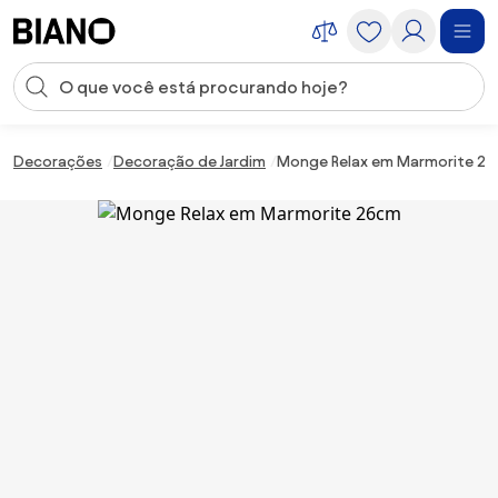
Saltar para o conteúdo
Entrada de pesquisa
Saltar para o rodapé
Decorações
Decoração de Jardim
Monge Relax em Marmorite 2