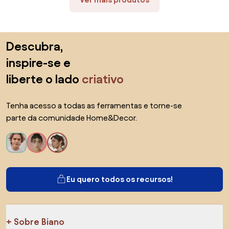
Saltar para o topo
Descubra,
inspire-se e
liberte o lado
criativo
Tenha acesso a todas as ferramentas e torne-se
parte da comunidade Home&Decor.
Eu quero todos os recursos!
Sobre Biano