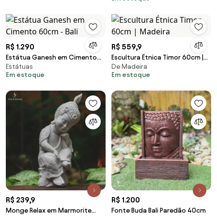
R$ 1.290
R$ 559,9
Estátua Ganesh em Cimento
Escultura Étnica Timor 60cm |
Estátuas
De Madeira
60cm - Bali
Madeira
Em estoque
Em estoque
R$ 239,9
R$ 1.200
Monge Relax em Marmorite
Fonte Buda Bali Paredão 40cm