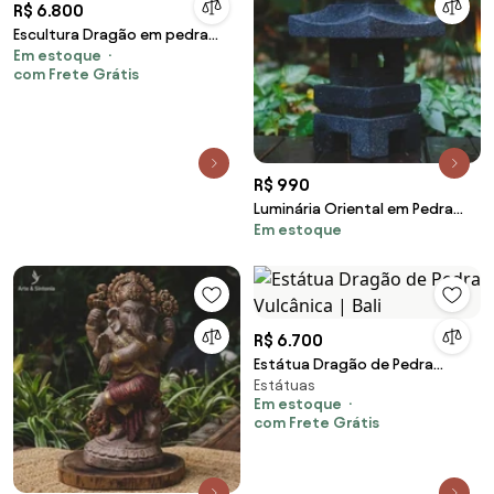
R$ 6.800
Escultura Dragão em pedra
Em estoque
"Green Stone"
com Frete Grátis
R$ 990
Luminária Oriental em Pedra
Em estoque
45cm
R$ 6.700
Estátua Dragão de Pedra
Estátuas
Vulcânica | Bali
Em estoque
com Frete Grátis