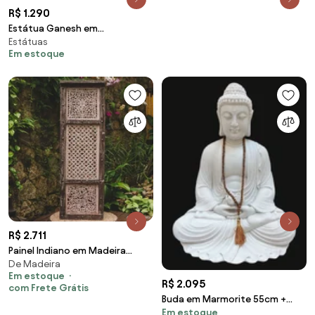
R$ 1.290
Estátua Ganesh em
Estátuas
Fibrocimento | Bali
Em estoque
R$ 2.711
Painel Indiano em Madeira
De Madeira
185cm
Em estoque
R$ 2.095
com Frete Grátis
Buda em Marmorite 55cm +
Em estoque
Japamala