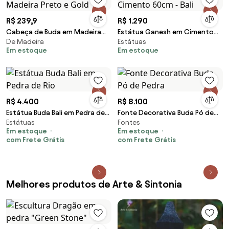
R$ 239,9
R$ 1.290
Cabeça de Buda em Madeira
Estátua Ganesh em Cimento
De Madeira
Estátuas
Preto e Gold
60cm - Bali
Em estoque
Em estoque
R$ 4.400
R$ 8.100
Estátua Buda Bali em Pedra de
Fonte Decorativa Buda Pó de
Estátuas
Fontes
Rio
Pedra
Em estoque
Em estoque
com Frete Grátis
com Frete Grátis
Melhores produtos de Arte & Sintonia