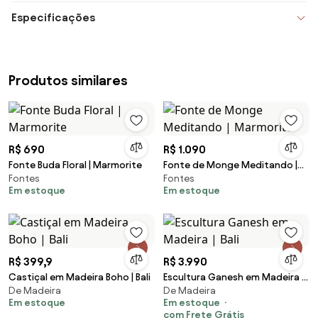
Especificações
Produtos similares
R$ 690
R$ 1.090
Fonte Buda Floral | Marmorite
Fonte de Monge Meditando |
Fontes
Fontes
Marmorite
Em estoque
Em estoque
R$ 399,9
R$ 3.990
Castiçal em Madeira Boho | Bali
Escultura Ganesh em Madeira |
De Madeira
De Madeira
Bali
Em estoque
Em estoque
com Frete Grátis