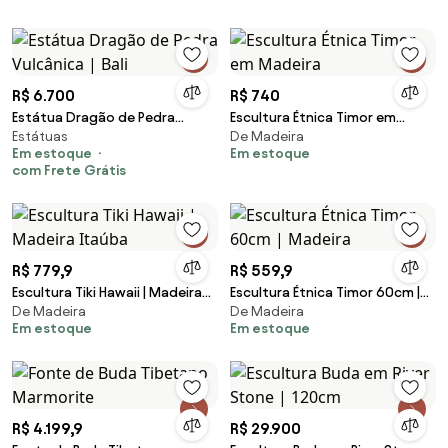
R$ 6.700
R$ 740
Estátua Dragão de Pedra
Escultura Étnica Timor em
Estátuas
De Madeira
Vulcânica | Bali
Madeira
Em estoque
Em estoque
com Frete Grátis
R$ 779,9
R$ 559,9
Escultura Tiki Hawaii | Madeira
Escultura Étnica Timor 60cm |
De Madeira
De Madeira
Itaúba
Madeira
Em estoque
Em estoque
R$ 4.199,9
R$ 29.900