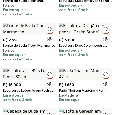
Fonte de Buda Tibetano
Escultura Buda em River Stone |
Fontes
Em estoque
Marmorite
120cm
Em estoque
com Frete Grátis
com Frete Grátis
R$ 2.623
R$ 6.800
Fonte de Buda Tibet Marmorite
Escultura Dragão em pedra
Fontes
Em estoque
"Green Stone"
Em estoque
com Frete Grátis
com Frete Grátis
R$ 15.000
R$ 1.630
Esculturas Leões Fu em Pedra
Buda Thai em Madeira 47cm
Em estoque
De Madeira
80cm
com Frete Grátis
Em estoque