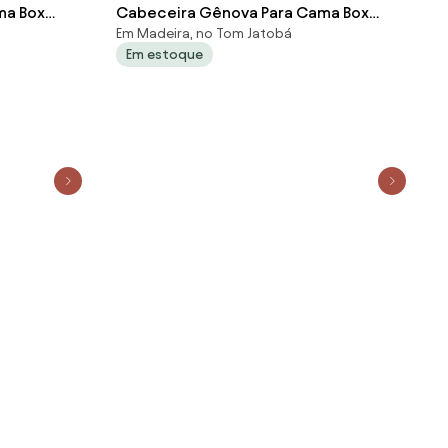
ma Box
Cabeceira Gênova Para Cama Box
Em Madeira, no Tom Jatobá
D'Rossi -
Queen 160 cm Corino S04 - D'Rossi -
Em estoque
Preto