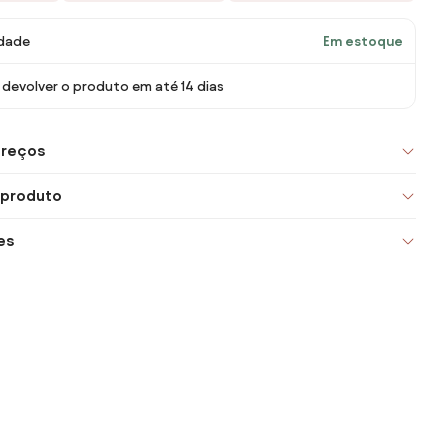
idade
Em estoque
devolver o produto em até 14 dias
preços
 produto
es