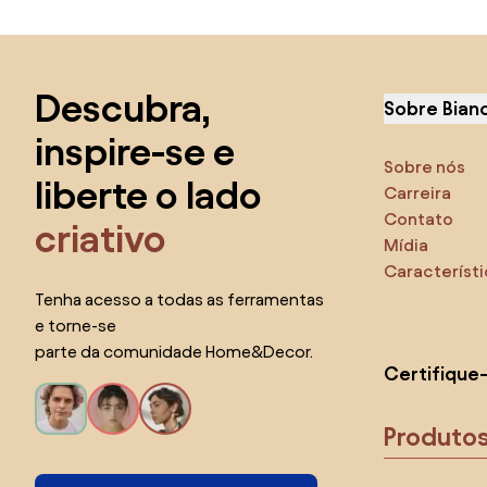
Saltar para o topo
Descubra,
Sobre Bian
inspire-se e
Sobre nós
liberte o lado
Carreira
Contato
criativo
Mídia
Característ
Tenha acesso a todas as ferramentas
e torne-se
parte da comunidade Home&Decor.
Certifique
Produto