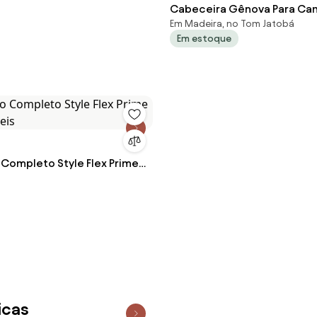
Cabeceira Gênova Para Ca
Em Madeira, no Tom Jatobá
Solteiro 90 cm Corino S04 - 
Em estoque
Preto
 Completo Style Flex Prime
eis
icas