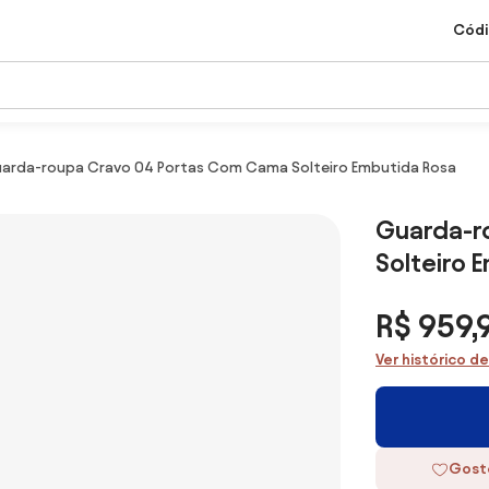
Códi
arda-roupa Cravo 04 Portas Com Cama Solteiro Embutida Rosa
Guarda-r
Solteiro 
R$ 959,
Ver histórico d
Gost