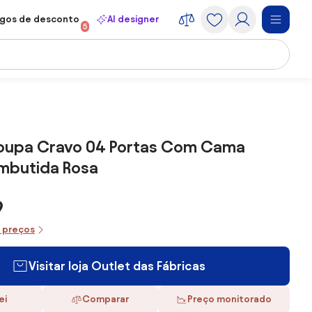
gos de desconto
AI designer
5
oupa Cravo 04 Portas Com Cama
Embutida Rosa
9
e preços
Visitar loja Outlet das Fábricas
ei
Comparar
Preço monitorado