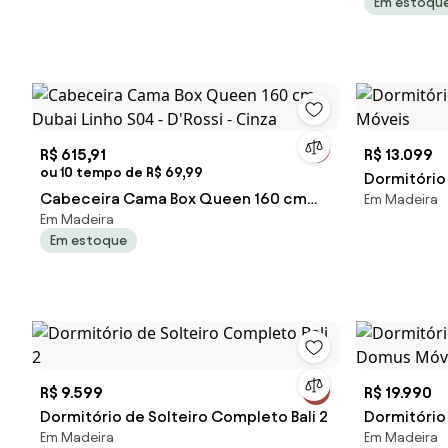
Em estoqu
Alumínio Ve
R$ 615,91
R$ 13.099
ou 10 tempo de R$ 69,99
Dormitório
Cabeceira Cama Box Queen 160 cm
Em Madeira
Móveis
Em Madeira
Dubai Linho S04 - D'Rossi - Cinza
Em estoque
R$ 9.599
R$ 19.990
Dormitório de Solteiro Completo Bali 2
Dormitóri
Em Madeira
Em Madeira
Móveis