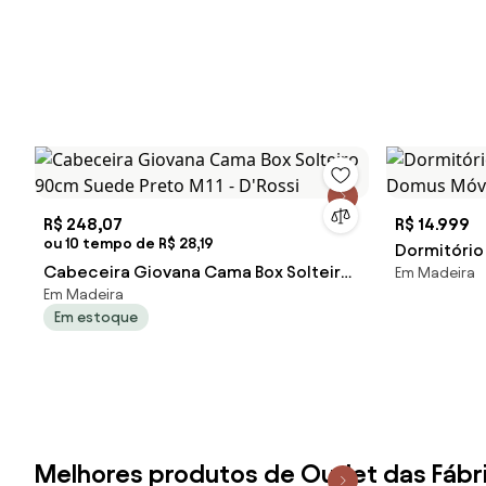
R$ 248,07
R$ 14.999
ou 10 tempo de R$ 28,19
Dormitório
Cabeceira Giovana Cama Box Solteiro
Em Madeira
Domus Móv
Em Madeira
90cm Suede Preto M11 - D'Rossi
Em estoque
Melhores produtos de Outlet das Fábr