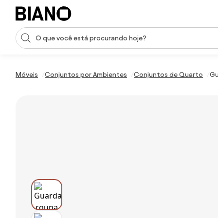
Saltar para o conteúdo
Entrada de pesquisa
Saltar para o rodapé
Móveis
Conjuntos por Ambientes
Conjuntos de Quarto
Gu