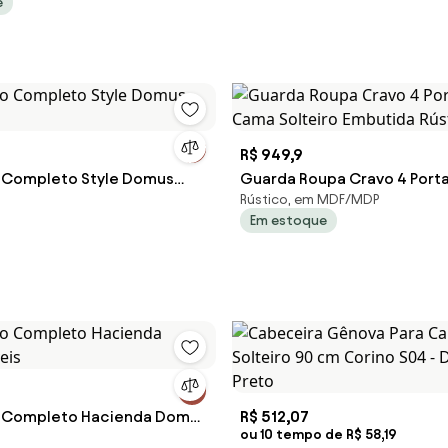
e
ludo Cinza G91 - Gran Belo
R$ 949,9
 Completo Style Domus
Guarda Roupa Cravo 4 Port
Rústico, em MDF/MDP
Cama Solteiro Embutida Rús
Em estoque
o Completo Hacienda Domus
R$ 512,07
ou 10 tempo de R$ 58,19