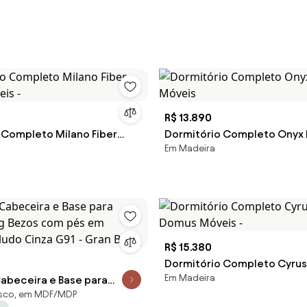
R$ 13.890
 Completo Milano Fiber
Dormitório Completo Onyx
Em Madeira
eis -
Móveis
R$ 15.380
Dormitório Completo Cyrus 
Em Madeira
abeceira e Base para
Domus Móveis -
sco, em MDF/MDP
ng Bezos com pés em