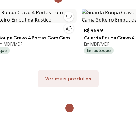
R$ 959,9
Roupa Cravo 4 Portas Com Cama
Guarda Roupa Cravo 4
 em MDF/MDP
Em MDF/MDP
 Embutida Rústico
Solteiro Embutida Bra
que
Em estoque
Ver mais produtos