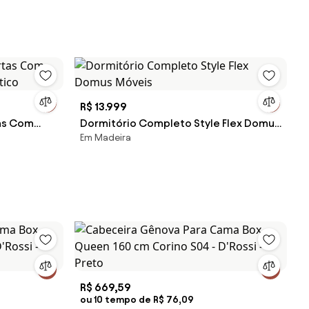
R$ 13.999
as Com
Dormitório Completo Style Flex Domus
Em Madeira
tico
Móveis
R$ 669,59
ou 10 tempo de R$ 76,09