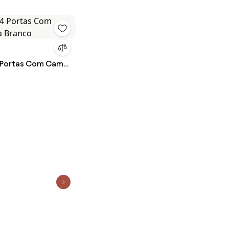
 Portas Com Cama
nco