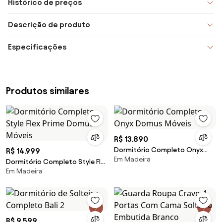
Histórico de preços
Descrição de produto
Especificações
Produtos similares
R$ 13.890
Dormitório Completo Onyx
R$ 14.999
Em Madeira
Domus Móveis
Dormitório Completo Style Flex
Em Madeira
Prime Domus Móveis
R$ 9.599