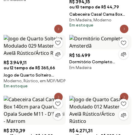
R$ 394,15
ou 10 tempo de R$ 44,79
Cabeceira Casal Cama Box
Em Madeira, Moderno
140cm para Quarto Onix Suede
Em estoque
M11 - D'Rossi - Grafite
R$ 16.499
Dormitório Completo
R$ 3.949,11
Em Madeira
ou 12 tempo de R$ 365,66
Amsterdã
Jogo de Quarto Solteiro
Moderno, Rústico, em MDF/MDP
Modulado 029 Master Avelã
Em estoque
Rústico/Ártico Rústi
R$ 370,39
R$ 4.271,31