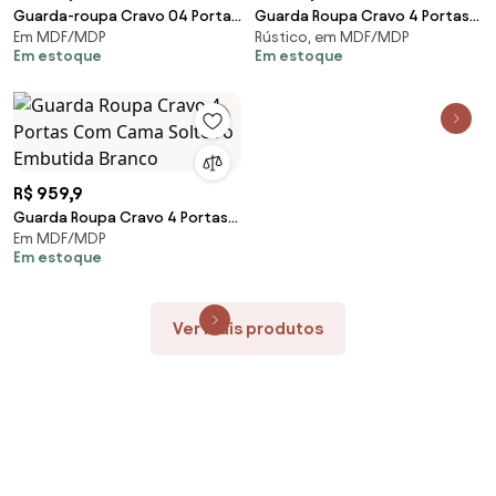
Guarda-roupa Cravo 04 Portas
Guarda Roupa Cravo 4 Portas
Em MDF/MDP
Rústico, em MDF/MDP
Com Cama Solteiro Embutida
Com Cama Solteiro Embutida
Em estoque
Em estoque
Rosa
Rústico
R$ 959,9
Guarda Roupa Cravo 4 Portas
Em MDF/MDP
Com Cama Solteiro Embutida
Em estoque
Branco
Ver mais produtos