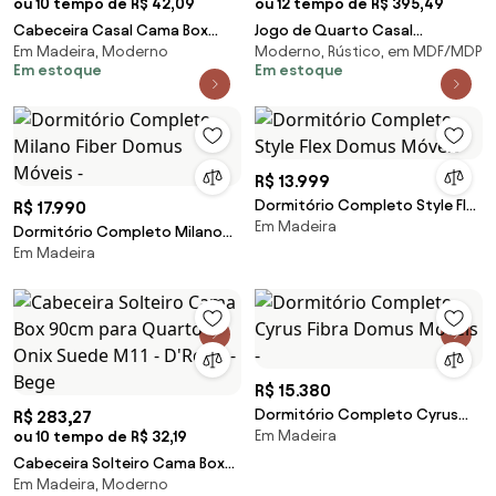
ou 10 tempo de R$ 42,09
ou 12 tempo de R$ 395,49
Cabeceira Casal Cama Box
Jogo de Quarto Casal
Em Madeira, Moderno
Moderno, Rústico, em MDF/MDP
140cm para Quarto Opala
Modulado 012 Master Avelã
Em estoque
Em estoque
Suede M11 - D'Rossi - Marrom
Rústico/Ártico Rústico
R$ 13.999
Dormitório Completo Style Flex
R$ 17.990
Em Madeira
Domus Móveis
Dormitório Completo Milano
Em Madeira
Fiber Domus Móveis -
R$ 15.380
Dormitório Completo Cyrus
R$ 283,27
Em Madeira
ou 10 tempo de R$ 32,19
Fibra Domus Móveis -
Cabeceira Solteiro Cama Box
Em Madeira, Moderno
90cm para Quarto Onix Suede