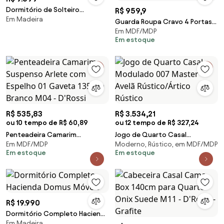
Dormitório de Solteiro
R$ 959,9
Em Madeira
Completo Bali 2
Guarda Roupa Cravo 4 Portas
Em MDF/MDP
Com Cama Solteiro Embutida
Em estoque
Branco
R$ 535,83
R$ 3.534,21
ou 10 tempo de R$ 60,89
ou 12 tempo de R$ 327,24
Penteadeira Camarim
Jogo de Quarto Casal
Em MDF/MDP
Moderno, Rústico, em MDF/MDP
Suspenso Arlete com Espelho
Modulado 007 Master Avelã
Em estoque
Em estoque
01 Gaveta 135 cm Branco M04 -
Rústico/Ártico Rústico
D'Rossi
R$ 19.990
Dormitório Completo Hacienda
Em Madeira
Domus Móveis