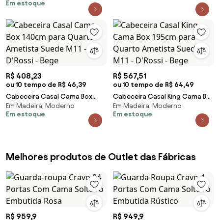
Em estoque
M11 - D'Rossi - Bege
R$ 408,23
R$ 567,51
ou 10 tempo de R$ 46,39
ou 10 tempo de R$ 64,49
Cabeceira Casal Cama Box
Cabeceira Casal King Cama Box
Em Madeira, Moderno
Em Madeira, Moderno
140cm para Quarto Ametista
195cm para Quarto Ametista
Em estoque
Em estoque
Suede M11 - D'Rossi - Bege
Suede M11 - D'Rossi - Bege
Melhores produtos de Outlet das Fábricas
R$ 959,9
R$ 949,9