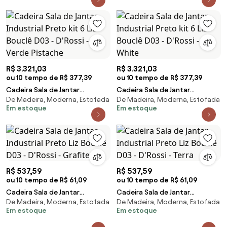
R$ 3.321,03
R$ 3.321,03
ou 10 tempo de R$ 377,39
ou 10 tempo de R$ 377,39
Cadeira Sala de Jantar
Cadeira Sala de Jantar
De Madeira, Moderna, Estofada
De Madeira, Moderna, Estofada
Industrial Preto kit 6 Liz Bouclê
Industrial Preto kit 6 Liz Bouclê
Em estoque
Em estoque
D03 - D'Rossi - Verde Pistache
D03 - D'Rossi - Off White
R$ 537,59
R$ 537,59
ou 10 tempo de R$ 61,09
ou 10 tempo de R$ 61,09
Cadeira Sala de Jantar
Cadeira Sala de Jantar
De Madeira, Moderna, Estofada
De Madeira, Moderna, Estofada
Industrial Preto Liz Bouclê D03 -
Industrial Preto Liz Bouclê D03 -
Em estoque
Em estoque
D'Rossi - Grafite
D'Rossi - Terra