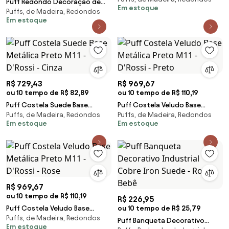
Puff Redondo Decoração de
Em estoque
Marrom
Puffs, de Madeira, Redondos
Natal Base de Ferro Veludo
Em estoque
Dourado F04 - D'Rossi
R$ 729,43
R$ 969,67
ou 10 tempo de R$ 82,89
ou 10 tempo de R$ 110,19
Puff Costela Suede Base
Puff Costela Veludo Base
Puffs, de Madeira, Redondos
Puffs, de Madeira, Redondos
Metálica Preto M11 - D'Rossi -
Metálica Preto M11 - D'Rossi -
Em estoque
Em estoque
Cinza
Preto
R$ 969,67
ou 10 tempo de R$ 110,19
R$ 226,95
Puff Costela Veludo Base
ou 10 tempo de R$ 25,79
Puffs, de Madeira, Redondos
Metálica Preto M11 - D'Rossi -
Puff Banqueta Decorativo
Em estoque
Rose