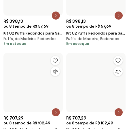
R$ 707,29
R$ 775,45
ou 8 tempo de R$ 102,49
ou 8 tempo de R$ 112,36
Kit 03 Puffs Redondos para Sala
Kit 04 Puffs Redondos para
Puffs, de Madeira, Redondos
Puffs, de Madeira, Redondos
Chloe Suede Vermelho
Sala Chloe Suede Marrom
Em estoque
Em estoque
R$ 775,45
R$ 775,45
ou 8 tempo de R$ 112,36
ou 8 tempo de R$ 112,36
Kit 04 Puffs Redondos para
Kit 04 Puffs Redondos para