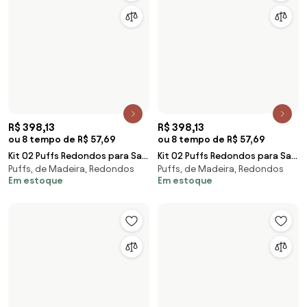
R$ 707,29
R$ 707,29
ou 8 tempo de R$ 102,49
ou 8 tempo de R$ 102,49
Kit 03 Puffs Redondos para Sala
Kit 03 Puffs Redondos para Sala
Puffs, de Madeira, Redondos
Puffs, de Madeira, Redondos
Chloe Suede Azul Marinho
Chloe Suede Telha
Em estoque
Em estoque