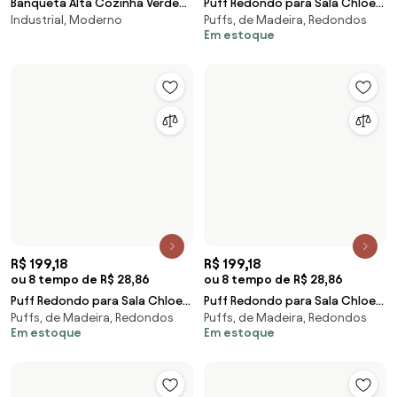
Puffs, de Madeira, Redondos
Puffs, de Madeira, Redondos
Chloe Suede Azul Tiffany
Chloe Suede Marrom
Em estoque
Em estoque
R$ 398,13
R$ 398,13
ou 8 tempo de R$ 57,69
ou 8 tempo de R$ 57,69
Kit 02 Puffs Redondos para Sala
Kit 02 Puffs Redondos para Sala
Puffs, de Madeira, Redondos
Puffs, de Madeira, Redondos
Chloe Suede Telha
Chloe Suede Verde Bandeira
Em estoque
Em estoque