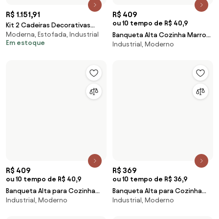
ou 10 tempo de R$ 36,9
ou 10 tempo de R$ 40,9
Banqueta Alta para Cozinha
Banqueta Alta Cozinha Grafite
Industrial, Moderno
Industrial, Moderno
Vermelha Empilhável Vênus em
Empilhável Saturno em
Polipropileno Acrilys
Polipropileno Acrilys
R$ 409
R$ 2.499
ou 10 tempo de R$ 40,9
Banquetas Cross 2 Unidades
De Madeira, Industrial
Banqueta Alta para Cozinha
Industrial, Moderno
Cinza Claro Empilhável Marte
em Polipropileno Acrilys