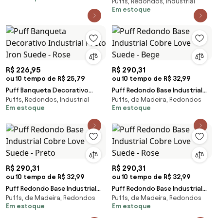
Puffs, Redondos, Industrial
Industrial Cobre Iron Suede -
Em estoque
Rosa Bebê
R$ 226,95
R$ 290,31
ou 10 tempo de R$ 25,79
ou 10 tempo de R$ 32,99
Puff Banqueta Decorativo
Puff Redondo Base Industrial
Puffs, Redondos, Industrial
Puffs, de Madeira, Redondos
Industrial Preto Iron Suede -
Cobre Love Suede - Bege
Em estoque
Em estoque
Rose
R$ 290,31
R$ 290,31
ou 10 tempo de R$ 32,99
ou 10 tempo de R$ 32,99
Puff Redondo Base Industrial
Puff Redondo Base Industrial
Puffs, de Madeira, Redondos
Puffs, de Madeira, Redondos
Cobre Love Suede - Preto
Cobre Love Suede - Rose
Em estoque
Em estoque