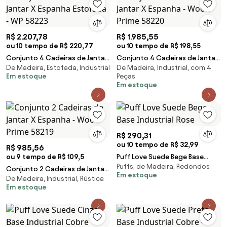
R$ 2.207,78
R$ 1.985,55
ou 10 tempo de R$ 220,77
ou 10 tempo de R$ 198,55
Conjunto 4 Cadeiras de Jantar
Conjunto 4 Cadeiras de Jantar
De Madeira, Estofada, Industrial
De Madeira, Industrial, com 4
X Espanha Estofada - WP 58223
X Espanha - Wood Prime 58220
Em estoque
Peças
Em estoque
R$ 290,31
ou 10 tempo de R$ 32,99
R$ 985,56
ou 9 tempo de R$ 109,5
Puff Love Suede Bege Base
Puffs, de Madeira, Redondos
Industrial Rose
Conjunto 2 Cadeiras de Jantar
Em estoque
De Madeira, Industrial, Rústica
X Espanha - Wood Prime 58219
Em estoque