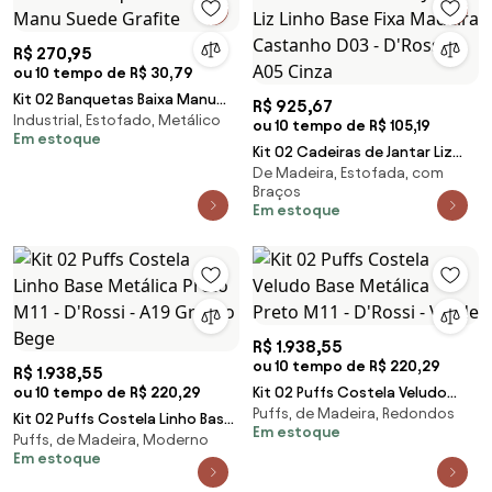
R$ 270,95
ou 10 tempo de R$ 30,79
Kit 02 Banquetas Baixa Manu
R$ 925,67
Industrial, Estofado, Metálico
Suede Grafite
ou 10 tempo de R$ 105,19
Em estoque
Kit 02 Cadeiras de Jantar Liz
De Madeira, Estofada, com
Linho Base Fixa Madeira
Braços
Castanho D03 - D'Rossi - A05
Em estoque
Cinza
R$ 1.938,55
ou 10 tempo de R$ 220,29
R$ 1.938,55
ou 10 tempo de R$ 220,29
Kit 02 Puffs Costela Veludo
Puffs, de Madeira, Redondos
Base Metálica Preto M11 -
Kit 02 Puffs Costela Linho Base
Em estoque
D'Rossi - Verde
Puffs, de Madeira, Moderno
Metálica Preto M11 - D'Rossi -
Em estoque
A19 Grosso Bege