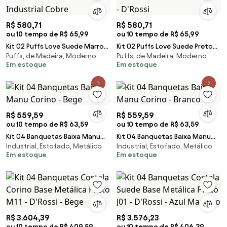
R$ 580,71
R$ 580,71
ou 10 tempo de R$ 65,99
ou 10 tempo de R$ 65,99
Kit 02 Puffs Love Suede Marrom
Kit 02 Puffs Love Suede Preto
Puffs, de Madeira, Moderno
Puffs, de Madeira, Moderno
Rato Base Industrial Cobre
Base Industrial Rose - D'Rossi
Em estoque
Em estoque
R$ 559,59
R$ 559,59
ou 10 tempo de R$ 63,59
ou 10 tempo de R$ 63,59
Kit 04 Banquetas Baixa Manu
Kit 04 Banquetas Baixa Manu
Industrial, Estofado, Metálico
Industrial, Estofado, Metálico
Corino - Bege
Corino - Branco
Em estoque
Em estoque
R$ 3.604,39
R$ 3.576,23
ou 10 tempo de R$ 409,59
ou 10 tempo de R$ 406,39