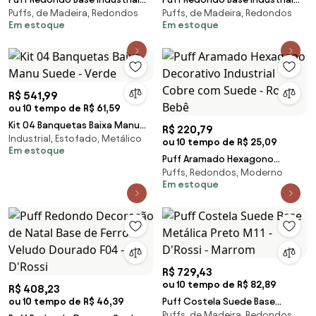
Puffs, de Madeira, Redondos
Puffs, de Madeira, Redondos
Preto Kit 2 Love Suede - Rosa
Preto Kit 2 Love Suede -
Em estoque
Em estoque
Bebê
Marrom Rato
R$ 541,99
ou 10 tempo de R$ 61,59
Kit 04 Banquetas Baixa Manu
R$ 220,79
Industrial, Estofado, Metálico
Suede - Verde
ou 10 tempo de R$ 25,09
Em estoque
Puff Aramado Hexagono
Puffs, Redondos, Moderno
Decorativo Industrial Cobre
Em estoque
com Suede - Rosa Bebê
R$ 729,43
ou 10 tempo de R$ 82,89
R$ 408,23
ou 10 tempo de R$ 46,39
Puff Costela Suede Base
Puffs, de Madeira, Redondos
Metálica Preto M11 - D'Rossi -