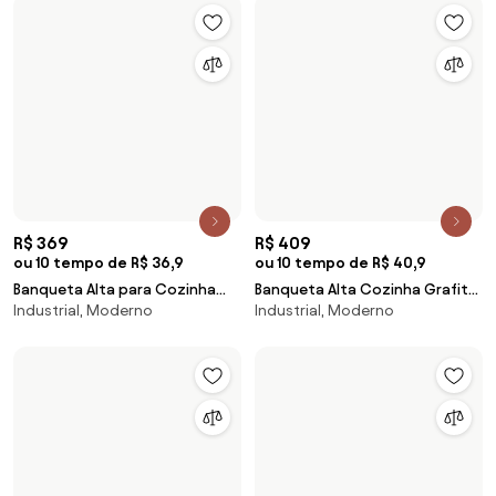
R$ 409
R$ 199,18
ou 10 tempo de R$ 40,9
ou 8 tempo de R$ 28,86
Banqueta Alta Cozinha Verde
Puff Redondo para Sala Chloe
Industrial, Moderno
Puffs, de Madeira, Redondos
Musgo Empilhável Urano em
Suede Azul Marinho
Em estoque
Polipropileno Acrilys