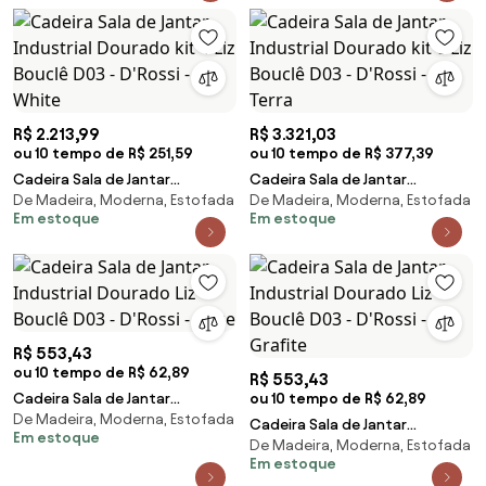
R$ 2.213,99
R$ 3.321,03
ou 10 tempo de R$ 251,59
ou 10 tempo de R$ 377,39
Cadeira Sala de Jantar
Cadeira Sala de Jantar
De Madeira, Moderna, Estofada
De Madeira, Moderna, Estofada
Industrial Dourado kit 4 Liz
Industrial Dourado kit 6 Liz
Em estoque
Em estoque
Bouclê D03 - D'Rossi - Off
Bouclê D03 - D'Rossi - Terra
White
R$ 553,43
ou 10 tempo de R$ 62,89
R$ 553,43
Cadeira Sala de Jantar
ou 10 tempo de R$ 62,89
De Madeira, Moderna, Estofada
Industrial Dourado Liz Bouclê
Cadeira Sala de Jantar
Em estoque
D03 - D'Rossi - Bege
De Madeira, Moderna, Estofada
Industrial Dourado Liz Bouclê
Em estoque
D03 - D'Rossi - Grafite