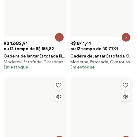
R$ 1.682,91
R$ 841,41
ou 12 tempo de R$ 155,82
ou 12 tempo de R$ 77,91
Cadeira de Jantar Estofada Kit
Cadeira de Jantar Estofada Kit
Moderna, Estofada, Giratórias
Moderna, Estofada, Giratórias
4 Milli A14 Veludo Capuccino -
2 Milli A14 Sintético Preto -
Em estoque
Em estoque
Mpozenat
Mpozenato
R$ 841,41
R$ 1.738,71
ou 12 tempo de R$ 77,91
ou 12 tempo de R$ 160,99
Cadeira de Jantar Estofada Kit
Cadeira de Jantar Estofada Kit
Moderna, Estofada, Giratórias
Moderna, Estofada, Giratórias
2 Milli A14 Sintético Caramelo -
4 Milli A14 Sintético Preto -
Em estoque
Em estoque
Mpozen
Mpozenato