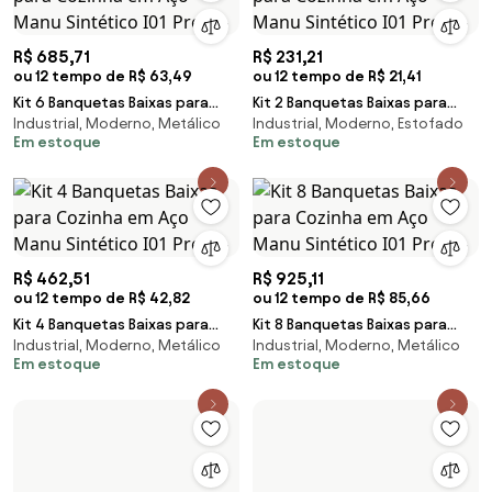
R$ 685,71
R$ 231,21
ou 12 tempo de R$ 63,49
ou 12 tempo de R$ 21,41
Kit 6 Banquetas Baixas para
Kit 2 Banquetas Baixas para
Industrial, Moderno, Metálico
Industrial, Moderno, Estofado
Cozinha em Aço Manu
Cozinha em Aço Manu
Em estoque
Em estoque
Sintético I01 Preto -
Sintético I01 Preto -
R$ 462,51
R$ 925,11
ou 12 tempo de R$ 42,82
ou 12 tempo de R$ 85,66
Kit 4 Banquetas Baixas para
Kit 8 Banquetas Baixas para
Industrial, Moderno, Metálico
Industrial, Moderno, Metálico
Cozinha em Aço Manu
Cozinha em Aço Manu
Em estoque
Em estoque
Sintético I01 Preto -
Sintético I01 Preto -