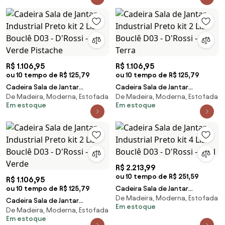
R$ 1.106,95
R$ 1.106,95
ou 10 tempo de R$ 125,79
ou 10 tempo de R$ 125,79
Cadeira Sala de Jantar
Cadeira Sala de Jantar
De Madeira, Moderna, Estofada
De Madeira, Moderna, Estofada
Industrial Preto kit 2 Liz Bouclê
Industrial Preto kit 2 Liz Bouclê
Em estoque
Em estoque
D03 - D'Rossi - Verde Pistache
D03 - D'Rossi - Terra
R$ 2.213,99
ou 10 tempo de R$ 251,59
R$ 1.106,95
ou 10 tempo de R$ 125,79
Cadeira Sala de Jantar
De Madeira, Moderna, Estofada
Industrial Preto kit 4 Liz Bouclê
Cadeira Sala de Jantar
Em estoque
D03 - D'Rossi - Azul
De Madeira, Moderna, Estofada
Industrial Preto kit 2 Liz Bouclê
Em estoque
D03 - D'Rossi - Verde