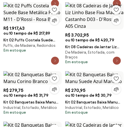
R$ 1.917,43
ou 10 tempo de R$ 217,89
R$ 3.702,95
Kit 02 Puffs Costela Suede
ou 10 tempo de R$ 420,79
Puffs, de Madeira, Redondos
Base Metálica Preto M11 -
Kit 08 Cadeiras de Jantar Liz
Em estoque
D'Rossi - Rosa Bebê
De Madeira, Estofada, com
Linho Base Fixa Madeira
Braços
Castanho D03 - D'Rossi - A05
Em estoque
Cinza
R$ 279,75
R$ 270,95
ou 10 tempo de R$ 31,79
ou 10 tempo de R$ 30,79
Kit 02 Banquetas Baixa Manu
Kit 02 Banquetas Baixa Manu
Industrial, Estofado, Metálico
Industrial, Estofado, Metálico
Corino Branco
Suede Azul Marinho
Em estoque
Em estoque