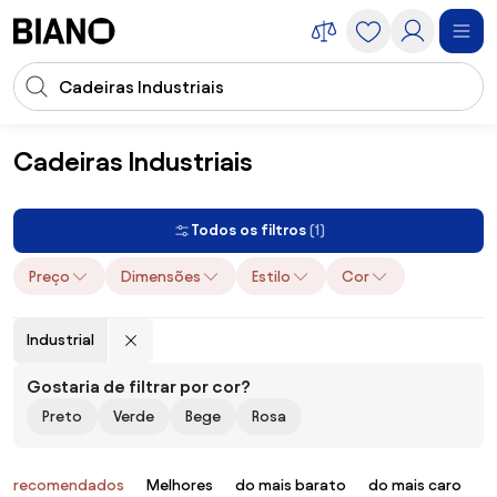
Saltar para o conteúdo
Entrada de pesquisa
Saltar para o rodapé
Cadeiras Industriais
Móveis
Cadeiras
Cadeiras Industriais
Todos os filtros
(1)
Preço
Dimensões
Estilo
Cor
Industrial
Gostaria de filtrar por cor?
Preto
Verde
Bege
Rosa
Produtos
recomendados
Melhores
do mais barato
do mais caro
B