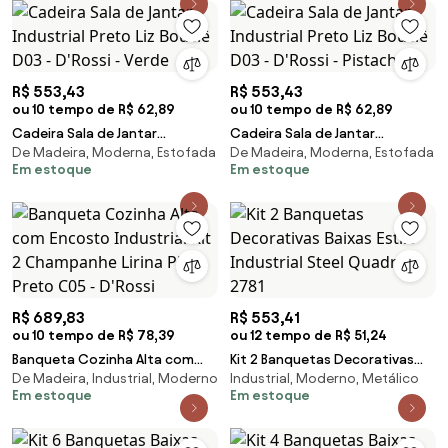
R$ 553,43
R$ 553,43
ou 10 tempo de R$ 62,89
ou 10 tempo de R$ 62,89
Cadeira Sala de Jantar
Cadeira Sala de Jantar
De Madeira, Moderna, Estofada
De Madeira, Moderna, Estofada
Industrial Preto Liz Bouclê D03 -
Industrial Preto Liz Bouclê D03 -
Em estoque
Em estoque
D'Rossi - Verde
D'Rossi - Pistache
R$ 689,83
R$ 553,41
ou 10 tempo de R$ 78,39
ou 12 tempo de R$ 51,24
Banqueta Cozinha Alta com
Kit 2 Banquetas Decorativas
De Madeira, Industrial, Moderno
Industrial, Moderno, Metálico
Encosto Industrial Kit 2
Baixas Estilo Industrial Steel
Em estoque
Em estoque
Champanhe Lirina PU Preto C05
Quadra 2781
- D'Rossi