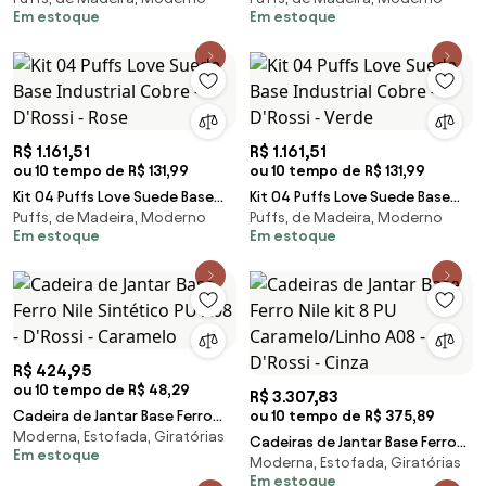
Em estoque
Em estoque
Marinho
Marrom
R$ 1.161,51
R$ 1.161,51
ou 10 tempo de R$ 131,99
ou 10 tempo de R$ 131,99
Kit 04 Puffs Love Suede Base
Kit 04 Puffs Love Suede Base
Puffs, de Madeira, Moderno
Puffs, de Madeira, Moderno
Industrial Cobre - D'Rossi -
Industrial Cobre - D'Rossi -
Em estoque
Em estoque
Rose
Verde
R$ 424,95
ou 10 tempo de R$ 48,29
R$ 3.307,83
Cadeira de Jantar Base Ferro
ou 10 tempo de R$ 375,89
Moderna, Estofada, Giratórias
Nile Sintético PU A08 - D'Rossi -
Cadeiras de Jantar Base Ferro
Em estoque
Caramelo
Moderna, Estofada, Giratórias
Nile kit 8 PU Caramelo/Linho A08
Em estoque
- D'Rossi - Cinza