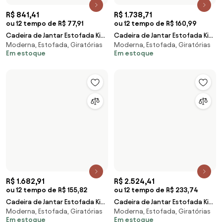
R$ 1.682,91
R$ 2.524,41
ou 12 tempo de R$ 155,82
ou 12 tempo de R$ 233,74
Cadeira de Jantar Estofada Kit
Cadeira de Jantar Estofada Kit
Moderna, Estofada, Giratórias
Moderna, Estofada, Giratórias
4 Milli A14 Sintético Verde
6 Milli A14 Sintético Verde
Em estoque
Em estoque
Musgo - Mpo
Musgo - Mpo
R$ 1.627,11
ou 12 tempo de R$ 150,66
R$ 4.067,91
ou 12 tempo de R$ 376,66
Kit 4 Cadeiras Estofadas Milli
Moderna, Estofada, Giratórias
Corano/Linho A14 Preto/Cinza -
Cadeira de Jantar Estofada Kit
Em estoque
Mpozenat
Moderna, Estofada, Giratórias
10 Milli A14 Sintético Caramelo -
Em estoque
Mpoze