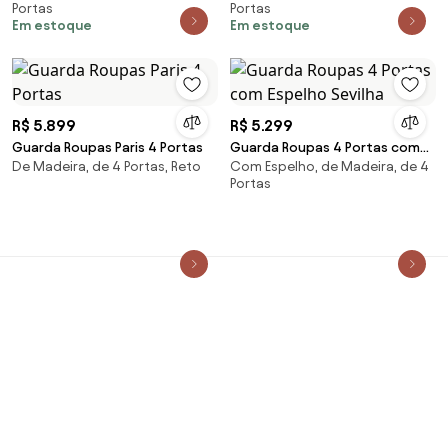
Portas
Portas
Cinamomo/Off Whi
Cinamomo/Off Whi
Em estoque
Em estoque
R$ 5.899
R$ 5.299
Guarda Roupas Paris 4 Portas
Guarda Roupas 4 Portas com
De Madeira, de 4 Portas, Reto
Com Espelho, de Madeira, de 4
Espelho Sevilha
Portas