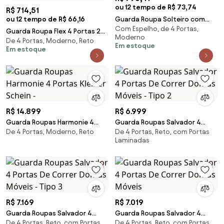
ou 12 tempo de R$ 73,74
R$ 714,51
ou 12 tempo de R$ 66,16
Guarda Roupa Solteiro com
Com Espelho, de 4 Portas,
Espelho 4 Portas 2 Gavetas Dalí
Guarda Roupa Flex 4 Portas 2
Moderno
Z17 Freijó/O
De 4 Portas, Moderno, Reto
Gavetas Astro D02
Em estoque
Em estoque
Branco/Rosa/Branco - Mp
R$ 14.899
R$ 6.999
Guarda Roupas Harmonie 4
Guarda Roupas Salvador 4
De 4 Portas, Moderno, Reto
De 4 Portas, Reto, com Portas
Portas Kleiner Schein -
Portas De Correr Domus
Laminadas
Móveis - Tipo 2
R$ 7.169
R$ 7.019
Guarda Roupas Salvador 4
Guarda Roupas Salvador 4
De 4 Portas, Reto, com Portas
De 4 Portas, Reto, com Portas
Portas De Correr Domus
Portas De Correr Domus