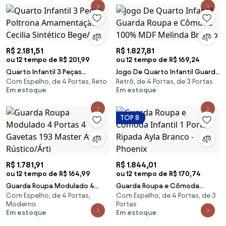
R$ 2.181,51
R$ 1.827,81
ou 12 tempo de R$ 201,99
ou 12 tempo de R$ 169,24
Quarto Infantil 3 Peças
Jogo De Quarto Infantil Guarda
Com Espelho, de 4 Portas, Reto
Retrô, de 4 Portas, de 3 Portas
Poltrona Amamentação Cecilia
Roupa e Cômoda 100% MDF
Em estoque
Em estoque
Sintético Bege/Br
Melinda Branco
TOP 8
R$ 1.781,91
R$ 1.844,01
ou 12 tempo de R$ 164,99
ou 12 tempo de R$ 170,74
Guarda Roupa Modulado 4
Guarda Roupa e Cômoda
Com Espelho, de 4 Portas,
Com Espelho, de 4 Portas, de 3
Portas 4 Gavetas 193 Master
Infantil 1 Porta Ripada Ayla
Moderno
Portas
Avelã Rústico/Árti
Branco - Phoenix
Em estoque
Em estoque