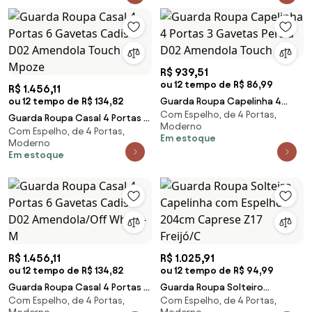
R$ 939,51
ou 12 tempo de R$ 86,99
R$ 1.456,11
ou 12 tempo de R$ 134,82
Guarda Roupa Capelinha 4
Com Espelho, de 4 Portas,
Portas 3 Gavetas Persia D02
Guarda Roupa Casal 4 Portas 6
Moderno
Amendola Touch -
Com Espelho, de 4 Portas,
Gavetas Cadis D02 Amendola
Em estoque
Moderno
Touch - Mpoze
Em estoque
R$ 1.456,11
R$ 1.025,91
ou 12 tempo de R$ 134,82
ou 12 tempo de R$ 94,99
Guarda Roupa Casal 4 Portas 6
Guarda Roupa Solteiro
Com Espelho, de 4 Portas,
Com Espelho, de 4 Portas,
Gavetas Cadis D02
Capelinha com Espelho 204cm