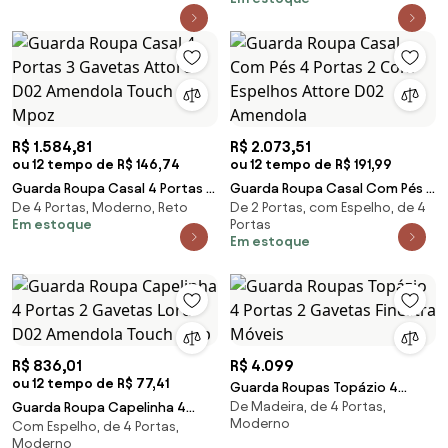
R$ 1.584,81
R$ 2.073,51
ou 12 tempo de R$ 146,74
ou 12 tempo de R$ 191,99
Guarda Roupa Casal 4 Portas 3
Guarda Roupa Casal Com Pés 4
De 4 Portas, Moderno, Reto
De 2 Portas, com Espelho, de 4
Gavetas Attore D02 Amendola
Portas 2 Com Espelhos Attore
Em estoque
Portas
Touch - Mpoz
D02 Amendola
Em estoque
R$ 836,01
R$ 4.099
ou 12 tempo de R$ 77,41
Guarda Roupas Topázio 4
De Madeira, de 4 Portas,
Guarda Roupa Capelinha 4
Portas 2 Gavetas Finestra
Moderno
Com Espelho, de 4 Portas,
Portas 2 Gavetas Lord D02
Móveis
Moderno
Amendola Touch - Mp