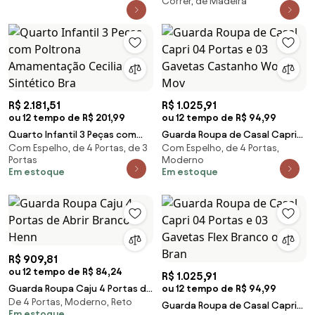
Correr, de Madeira
com Espelho Branco Cor:Branco
R$ 2.181,51
R$ 1.025,91
ou 12 tempo de R$ 201,99
ou 12 tempo de R$ 94,99
Quarto Infantil 3 Peças com
Guarda Roupa de Casal Capri
Com Espelho, de 4 Portas, de 3
Com Espelho, de 4 Portas,
Poltrona Amamentação Cecilia
04 Portas e 03 Gavetas
Portas
Moderno
Sintético Bra
Castanho Wood - Mov
Em estoque
Em estoque
R$ 909,81
ou 12 tempo de R$ 84,24
R$ 1.025,91
Guarda Roupa Caju 4 Portas de
ou 12 tempo de R$ 94,99
De 4 Portas, Moderno, Reto
Abrir Branco - Henn
Guarda Roupa de Casal Capri
Em estoque