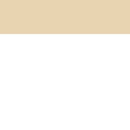
Voltar ao topo