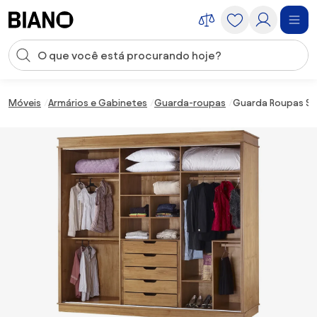
Saltar para o conteúdo
Entrada de pesquisa
Saltar para o rodapé
Móveis
Armários e Gabinetes
Guarda-roupas
Guarda Roupas Sal