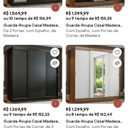
R$ 1.569,99
R$ 1.399,99
ou 10 tempo de R$ 156,99
ou 9 tempo de R$ 155,55
Guarda-Roupa Casal Madesa
Guarda-Roupa Casal Madesa
De 2 Portas, com Espelho, de
Com Espelho, com Portas de
Reno 3 Portas de Correr com
Reno 3 Portas de Correr com
Madeira
Correr, de Madeira
Espelhos Preto Cor:Preto
Espelho Rustic/Preto
Cor:Rustic/Preto
R$ 1.369,99
R$ 1.299,99
ou 9 tempo de R$ 152,22
ou 8 tempo de R$ 162,49
Guarda-Roupa Casal Madesa
Guarda-Roupa Casal Madesa
Com Portas de Correr, de 3
Com Espelho, com Portas de
Reno 3 Portas de Correr Preto
Reno 3 Portas de Correr com