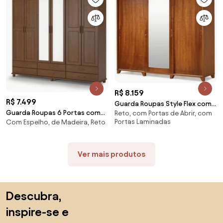
R$ 8.159
R$ 7.499
Guarda Roupas Style Flex com
Guarda Roupas 6 Portas com
Reto, com Portas de Abrir, com
Pés Domus Móveis -
Portas Laminadas
Com Espelho, de Madeira, Reto
Espelho Sevilha
Ver mais produtos
Saltar para o topo
Descubra,
inspire-se e