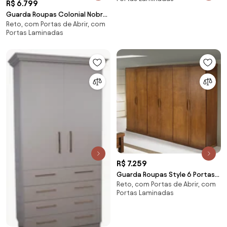
R$ 6.799
Guarda Roupas Colonial Nobre
Reto, com Portas de Abrir, com
10 Portas Domus Móveis
Portas Laminadas
R$ 7.259
Guarda Roupas Style 6 Portas
Reto, com Portas de Abrir, com
Domus Móveis -
Portas Laminadas