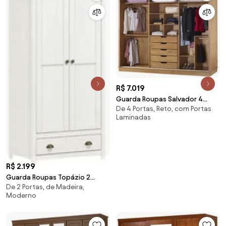
R$ 7.019
Guarda Roupas Salvador 4
De 4 Portas, Reto, com Portas
Portas De Correr Domus
Laminadas
Móveis - Tipo 1
R$ 2.199
Guarda Roupas Topázio 2
De 2 Portas, de Madeira,
Portas 1 Gaveta Finestra Móveis
Moderno