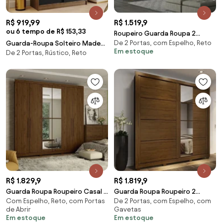
R$ 919,99
R$ 1.519,9
ou 6 tempo de R$ 153,33
Roupeiro Guarda Roupa 2
De 2 Portas, com Espelho, Reto
Guarda-Roupa Solteiro Madesa
Portas de Correr Espelho 3
Em estoque
De 2 Portas, Rústico, Reto
Tokio 2 Portas de Correr 2
Gavetas C
Gavetas Rustic/Preto
Cor:Rustic/Preto
R$ 1.829,9
R$ 1.819,9
Guarda Roupa Roupeiro Casal 6
Guarda Roupa Roupeiro 2
Com Espelho, Reto, com Portas
De 2 Portas, com Espelho, com
Portas 4 Gavetas com Espelho
Portas com Espelho 4 Gaveta
de Abrir
Gavetas
Castanho
Em estoque
Em estoque