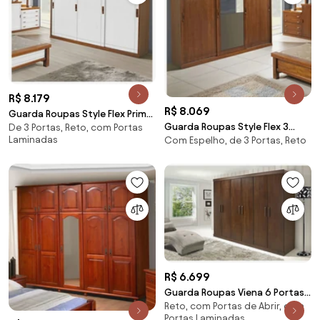
R$ 8.179
R$ 8.069
Guarda Roupas Style Flex Prime
Guarda Roupas Style Flex 3
De 3 Portas, Reto, com Portas
3 Portas De Correr Domus
Laminadas
Com Espelho, de 3 Portas, Reto
Portas De Correr Com Espelho
Móveis
Domus Móveis
R$ 6.699
Guarda Roupas Viena 6 Portas
Reto, com Portas de Abrir, com
Domus Móveis
Portas Laminadas