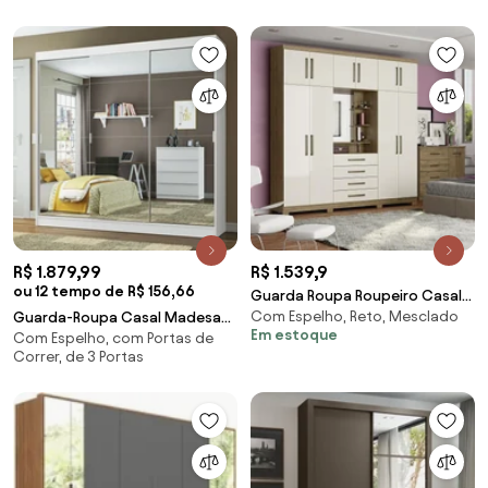
R$ 1.879,99
R$ 1.539,9
ou 12 tempo de R$ 156,66
Guarda Roupa Roupeiro Casal
Com Espelho, Reto, Mesclado
Guarda-Roupa Casal Madesa
10 Portas 4 Gavetas e Espelho
Em estoque
Com Espelho, com Portas de
Veneza 3 Portas de Correr com
Correr, de 3 Portas
Espelho Branco Cor:Branco