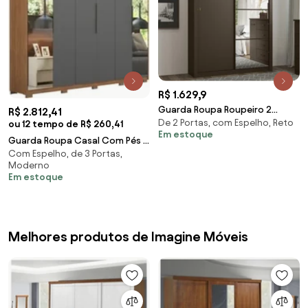
R$ 1.629,9
Guarda Roupa Roupeiro 2
R$ 2.812,41
De 2 Portas, com Espelho, Reto
Portas com Espelho 3 Gavetas
ou 12 tempo de R$ 260,41
Em estoque
Damasco
Guarda Roupa Casal Com Pés 6
Com Espelho, de 3 Portas,
Portas 2 Com Espelhos Atrice
Moderno
D02 Amendol
Em estoque
Melhores produtos de Imagine Móveis