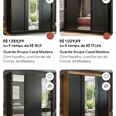
R$ 1.359,99
R$ 1.029,99
ou 9 tempo de R$ 151,11
ou 6 tempo de R$ 171,66
Guarda-Roupa Casal Madesa
Guarda-Roupa Casal Madesa
Com Espelho, com Portas de
Com Espelho, com Portas de
Reno 3 Portas de Correr com
Mônaco 3 Portas de Correr
Correr, de Madeira
Correr, de Madeira
Espelho Preto Cor:Preto
com Espelho Preto Cor:Preto