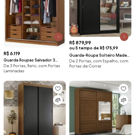
R$ 879,99
ou 5 tempo de R$ 175,99
R$ 6.119
Guarda-Roupa Solteiro Madesa
Guarda Roupas Salvador 3
De 2 Portas, com Espelho, com
Denver 2 Portas de Correr com
De 3 Portas, Reto, com Portas
Portas de Correr
Portas De Correr Domus
Espelho Preto Cor:Preto
Laminadas
Móveis - Tipo 1