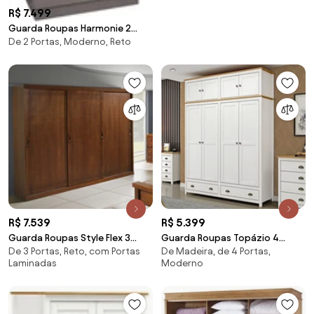
R$ 7.499
Guarda Roupas Harmonie 2
De 2 Portas, Moderno, Reto
Portas Kleiner Schein -
R$ 7.539
R$ 5.399
Guarda Roupas Style Flex 3
Guarda Roupas Topázio 4
De 3 Portas, Reto, com Portas
De Madeira, de 4 Portas,
Portas De Correr Domus
Portas 2 Gavetas C/ Maleiro
Laminadas
Moderno
Móveis
Finestra Móveis