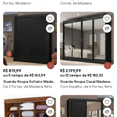
Portas, Moderno
Correr, de Madeira
Cor:Preto
Espelho Rustic/Branco
Cor:Rustic/Branco
R$ 819,99
R$ 2.199,99
ou 5 tempo de R$ 163,99
ou 12 tempo de R$ 183,33
Guarda-Roupa Solteiro Madesa
Guarda-Roupa Casal Madesa
De 2 Portas, de Madeira, Reto
Com Espelho, de 4 Portas, Reto
Dallas 2 Portas de Correr 2
Austin 4 Portas de Correr de
Gavetas Preto Cor:Preto
Espelho 3 Gavetas Preto
Cor:Preto