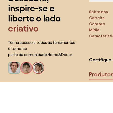
inspire-se e
Sobre nós
liberte o lado
Carreira
Contato
criativo
Mídia
Característ
Tenha acesso a todas as ferramentas
e torne-se
parte da comunidade Home&Decor.
Certifique
Produto
Eu quero todos os recursos!