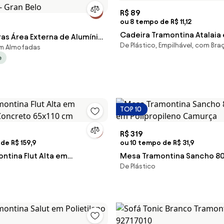
R$ 89
ou 8 tempo de R$ 11,12
Cadeira Tramontina Atalaia
ras Área Externa de Alumínio
De Plástico, Empilhável, com Bra
Polipropileno Branco
om Almofadas
orda Naútica Grafite G56 -
e
TOP 10
R$ 319
de R$ 159,9
ou 10 tempo de R$ 31,9
ntina Flut Alta em
Mesa Tramontina Sancho 80
De Plástico
o Concreto 65x110 cm
em Polipropileno Camurça