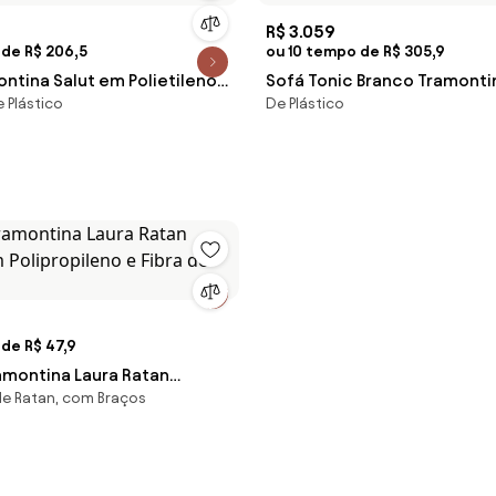
R$ 3.059
 de R$ 206,5
ou 10 tempo de R$ 305,9
ntina Salut em Polietileno
Sofá Tonic Branco Tramonti
 Plástico
De Plástico
92717010
de R$ 47,9
amontina Laura Ratan
 de Ratan, com Braços
 Polipropileno e Fibra de