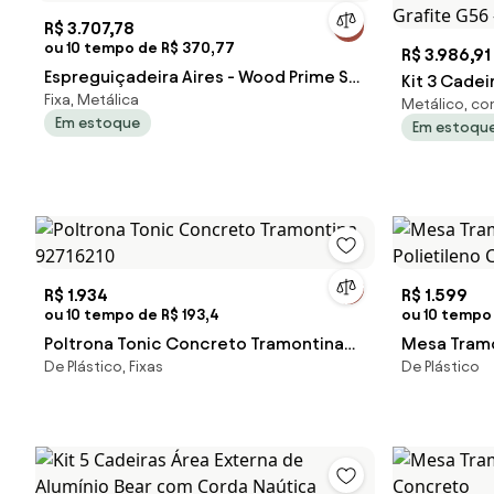
R$ 3.707,78
ou 10 tempo de R$ 370,77
R$ 3.986,91
Espreguiçadeira Aires - Wood Prime SB
Kit 3 Cadei
Fixa, Metálica
29173
Metálico, c
Bear com C
Em estoque
Em estoqu
Gran Belo
R$ 1.934
R$ 1.599
ou 10 tempo de R$ 193,4
ou 10 tempo 
Poltrona Tonic Concreto Tramontina
Mesa Tramo
De Plástico, Fixas
De Plástico
92716210
Polietilen