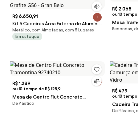
R$ 2.065
ou 10 tempo
R$ 6.650,91
Mesa Tramo
Kit 5 Cadeiras Área Externa de Alumínio
Redondas, de
Concreto
Metálico, com Almofadas, com 5 Lugares
Bear com Corda Naútica Grafite G56 -
Em estoque
Gran Belo
R$ 1.289
ou 10 tempo de R$ 128,9
R$ 479
ou 10 tempo 
Mesa de Centro Flut Concreto
De Plástico
Tramontina 92740210
Cadeira Tr
De Plástico,
Camurça em
Vidro