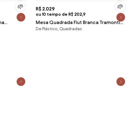
R$ 2.029
ou 10 tempo de R$ 202,9
na
Mesa Quadrada Flut Branca Tramontina
De Plástico, Quadradas
92742010