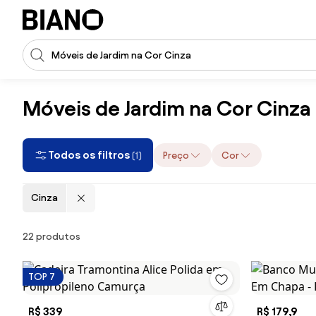
Saltar para o conteúdo
Entrada de pesquisa
Saltar para o rodapé
Móveis de Jardim na Cor Cinza
Todos os filtros
Preço
Cor
(1)
Cinza
Produtos
22 produtos
TOP 7
R$ 339
R$ 179,9