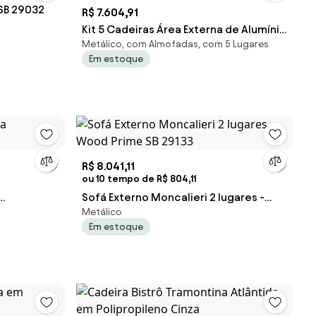
 SB 29032
R$ 7.604,91
Kit 5 Cadeiras Área Externa de Alumínio
Metálico, com Almofadas, com 5 Lugares
Bear com Corda Naútica
Em estoque
Preto/Amêndoa G56 - Gran Belo
R$ 8.041,11
ou 10 tempo de R$ 804,11
Sofá Externo Moncalieri 2 lugares -
Metálico
Wood Prime SB 29133
Em estoque