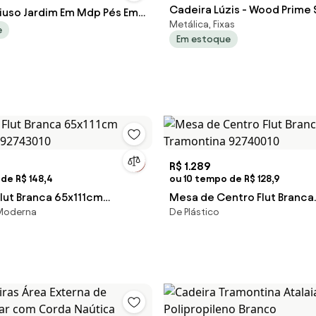
Cadeira Lúzis - Wood Prime
iuso Jardim Em Mdp Pés Em
Metálica, Fixas
anco
e
Em estoque
R$ 1.289
de R$ 148,4
ou 10 tempo de R$ 128,9
Flut Branca 65x111cm
Mesa de Centro Flut Branca
 Moderna
De Plástico
a 92743010
Tramontina 92740010