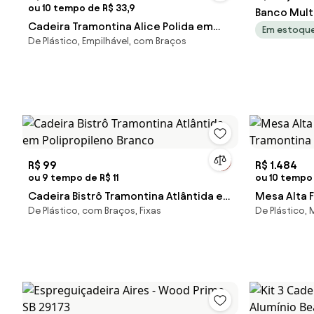
ou 10 tempo de R$ 33,9
Banco Mult
Cadeira Tramontina Alice Polida em
Chapa - Br
Em estoqu
De Plástico, Empilhável, com Braços
Polipropileno Camurça
R$ 99
R$ 1.484
ou 9 tempo de R$ 11
ou 10 tempo 
Cadeira Bistrô Tramontina Atlântida em
Mesa Alta 
De Plástico, com Braços, Fixas
De Plástico,
Polipropileno Branco
Tramontin