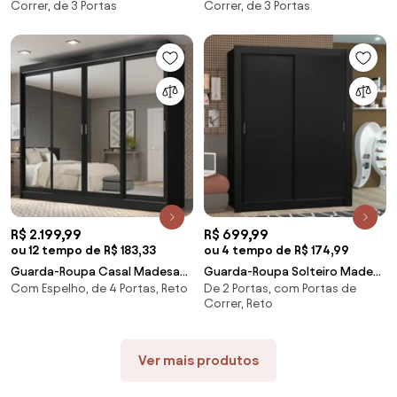
Correr, de 3 Portas
Correr, de 3 Portas
Correr com Espelho Preto
Correr de Espelho Preto
Cor:Preto
Cor:Preto
R$ 2.199,99
R$ 699,99
ou 12 tempo de R$ 183,33
ou 4 tempo de R$ 174,99
Guarda-Roupa Casal Madesa
Guarda-Roupa Solteiro Madesa
Com Espelho, de 4 Portas, Reto
De 2 Portas, com Portas de
Austin 4 Portas de Correr de
Denver 2 Portas de Correr
Correr, Reto
Espelho 3 Gavetas Preto
Preto Cor:Preto
Cor:Preto
Ver mais produtos