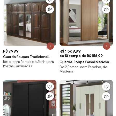
R$ 7.999
R$ 1.569,99
ou 10 tempo de R$ 156,99
Guarda Roupas Tradicional
Reto, com Portas de Abrir, com
Nobre 12 Portas Domus Móveis
Guarda-Roupa Casal Madesa
Portas Laminadas
De 2 Portas, com Espelho, de
Reno 3 Portas de Correr com
Madeira
Espelhos Branco/Rustic
Cor:Branco/Rustic