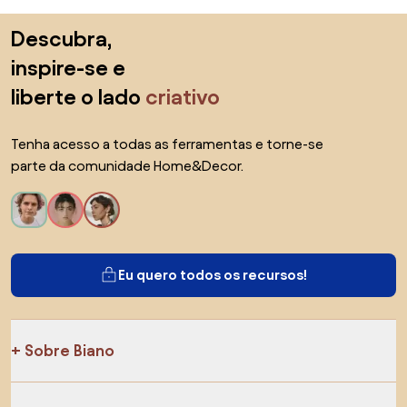
Saltar para o topo
Descubra,
inspire-se e
liberte o lado
criativo
Tenha acesso a todas as ferramentas e torne-se
parte da comunidade Home&Decor.
Eu quero todos os recursos!
Sobre Biano