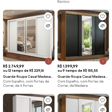
Rústico
Gavetas Preto/Rustic
Espelho 2 Gavetas Rustic
Cor:Preto/Rustic
Cor:Rustic
R$ 2.749,99
R$ 1.399,99
ou 12 tempo de R$ 229,16
ou 9 tempo de R$ 155,55
Guarda-Roupa Casal Madesa
Guarda-Roupa Casal Madesa
Com Espelho, com Portas de
Com Espelho, com Portas de
Alabama 4 Portas de Correr
Reno 3 Portas de Correr com
Correr, de 4 Portas
Correr, de Madeira
com Espelhos Branco
Espelho Rustic/Preto
Cor:Branco
Cor:Rustic/Preto