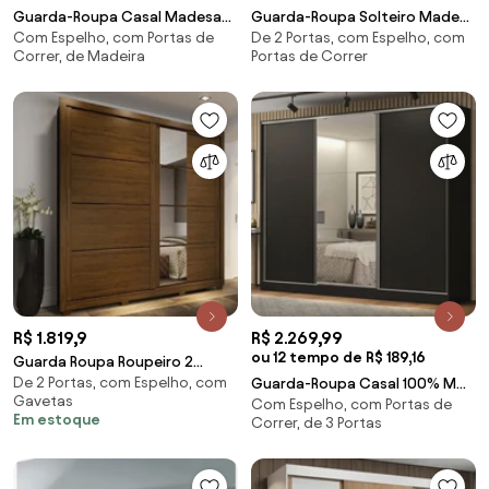
Guarda-Roupa Casal Madesa
Guarda-Roupa Solteiro Madesa
Com Espelho, com Portas de
De 2 Portas, com Espelho, com
Reno 3 Portas de Correr com
Denver 2 Portas de Correr com
Correr, de Madeira
Portas de Correr
Espelho Rustic/Preto
Espelho Rustic Cor:Rustic
Cor:Rustic/Preto
R$ 1.819,9
R$ 2.269,99
ou 12 tempo de R$ 189,16
Guarda Roupa Roupeiro 2
De 2 Portas, com Espelho, com
Portas com Espelho 4 Gaveta
Guarda-Roupa Casal 100% MDF
Gavetas
Com Espelho, com Portas de
Castanho
Madesa Royale 3 Portas de
Em estoque
Correr, de 3 Portas
Correr com Espelho Preto
Cor:Preto