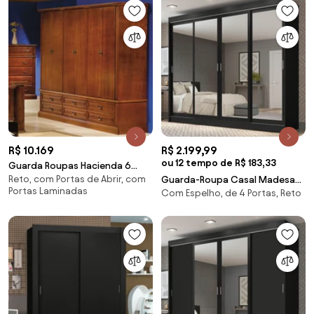
R$ 10.169
R$ 2.199,99
ou 12 tempo de R$ 183,33
Guarda Roupas Hacienda 6
Reto, com Portas de Abrir, com
Portas Domus Móveis
Guarda-Roupa Casal Madesa
Portas Laminadas
Com Espelho, de 4 Portas, Reto
Austin 4 Portas de Correr de
Espelho 3 Gavetas Preto
Cor:Preto