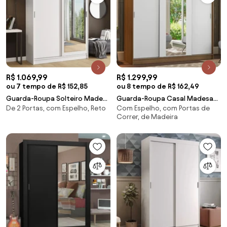
R$ 1.069,99
R$ 1.299,99
ou 7 tempo de R$ 152,85
ou 8 tempo de R$ 162,49
Guarda-Roupa Solteiro Madesa
Guarda-Roupa Casal Madesa
De 2 Portas, com Espelho, Reto
Com Espelho, com Portas de
Tokio 2 Portas de Correr com
Reno 3 Portas de Correr com
Correr, de Madeira
Espelho 2 Gavetas Branco
Espelho Rustic/Branco
Cor:Branco
Cor:Rustic/Branco