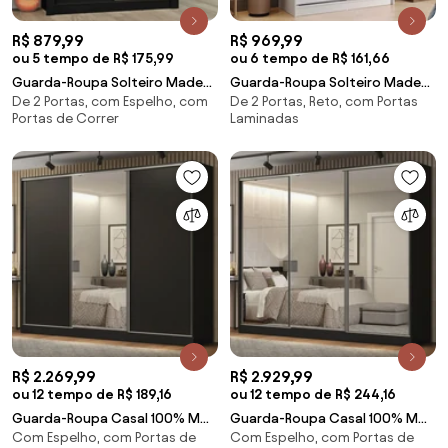
R$ 879,99
R$ 969,99
ou 5 tempo de R$ 175,99
ou 6 tempo de R$ 161,66
Guarda-Roupa Solteiro Madesa
Guarda-Roupa Solteiro Madesa
De 2 Portas, com Espelho, com
De 2 Portas, Reto, com Portas
Denver 2 Portas de Correr com
Tokio 2 Portas de Correr 2
Portas de Correr
Laminadas
Espelho Preto Cor:Preto
Gavetas Branco Cor:Branco
R$ 2.269,99
R$ 2.929,99
ou 12 tempo de R$ 189,16
ou 12 tempo de R$ 244,16
Guarda-Roupa Casal 100% MDF
Guarda-Roupa Casal 100% MDF
Com Espelho, com Portas de
Com Espelho, com Portas de
Madesa Royale 3 Portas de
Madesa Royale 3 Portas de