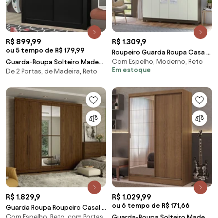
R$ 899,99
R$ 1.309,9
ou 5 tempo de R$ 179,99
Roupeiro Guarda Roupa Casa 6
Com Espelho, Moderno, Reto
Guarda-Roupa Solteiro Madesa
Portas Espelho 2 Gavetas
Em estoque
De 2 Portas, de Madeira, Reto
Dallas Plus 2 Portas de Correr 4
Castin
Gavetas Preto Cor:Preto
R$ 1.829,9
R$ 1.029,99
ou 6 tempo de R$ 171,66
Guarda Roupa Roupeiro Casal 6
Com Espelho, Reto, com Portas
Portas 4 Gavetas com Espelho
Guarda-Roupa Solteiro Madesa