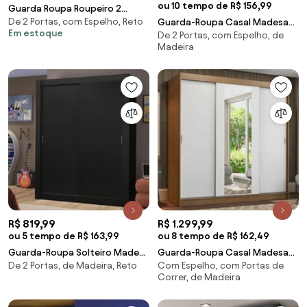
ou 10 tempo de R$ 156,99
Guarda Roupa Roupeiro 2
De 2 Portas, com Espelho, Reto
Portas 6 Gavetas com Espelho
Guarda-Roupa Casal Madesa
Em estoque
De 2 Portas, com Espelho, de
Damasco
Reno 3 Portas de Correr com
Madeira
Espelhos Preto Cor:Preto
R$ 819,99
R$ 1.299,99
ou 5 tempo de R$ 163,99
ou 8 tempo de R$ 162,49
Guarda-Roupa Solteiro Madesa
Guarda-Roupa Casal Madesa
De 2 Portas, de Madeira, Reto
Com Espelho, com Portas de
Dallas 2 Portas de Correr 2
Reno 3 Portas de Correr com
Correr, de Madeira
Gavetas Preto Cor:Preto
Espelho Rustic/Branco
Cor:Rustic/Branco