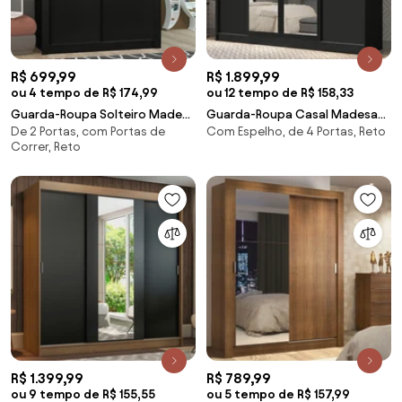
R$ 699,99
R$ 1.899,99
ou 4 tempo de R$ 174,99
ou 12 tempo de R$ 158,33
Guarda-Roupa Solteiro Madesa
Guarda-Roupa Casal Madesa
De 2 Portas, com Portas de
Com Espelho, de 4 Portas, Reto
Denver 2 Portas de Correr
Austin 4 Portas de Correr com
Correr, Reto
Preto Cor:Preto
Espelhos 3 Gavetas Preto
Cor:Preto
R$ 1.399,99
R$ 789,99
ou 9 tempo de R$ 155,55
ou 5 tempo de R$ 157,99