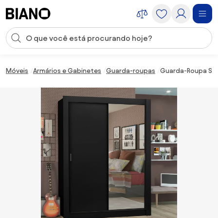
Saltar para o conteúdo
Entrada de pesquisa
Saltar para o rodapé
Móveis
Armários e Gabinetes
Guarda-roupas
Guarda-Roupa Solt