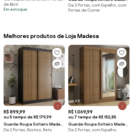
de Abrir
De 2 Portas, com Espelho, com
Luke 2 Portas de Correr com
Em estoque
Portas de Correr
Espelho Rustic Cor:Rustic
Melhores produtos de Loja Madesa
R$ 899,99
R$ 1.069,99
ou 5 tempo de R$ 179,99
ou 7 tempo de R$ 152,85
Guarda-Roupa Solteiro Madesa
Guarda-Roupa Solteiro Madesa
De 2 Portas, Rústico, Reto
De 2 Portas, com Espelho,
Tokio 2 Portas de Correr 2
Tokio 2 Portas de Correr com