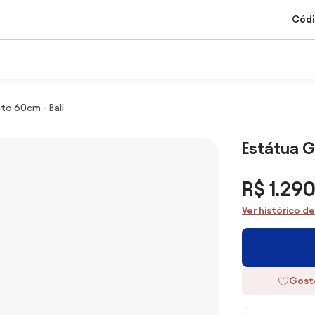
Códi
o 60cm - Bali
Estátua 
R$ 1.29
Ver histórico d
Gost