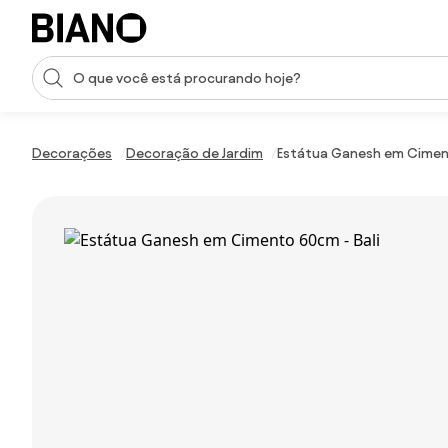
Saltar para o conteúdo
Entrada de pesquisa
Saltar para o rodapé
Decorações
Decoração de Jardim
Estátua Ganesh em Ciment