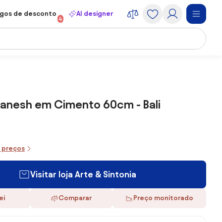
gos de desconto
AI designer
4
Ganesh em Cimento 60cm - Bali
0
e preços
Visitar loja Arte & Sintonia
ei
Comparar
Preço monitorado