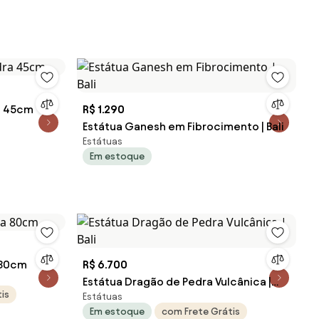
a 45cm
R$ 1.290
Estátua Ganesh em Fibrocimento | Bali
Estátuas
Em estoque
 80cm
R$ 6.700
Estátua Dragão de Pedra Vulcânica |
is
Estátuas
Bali
Em estoque
com Frete Grátis