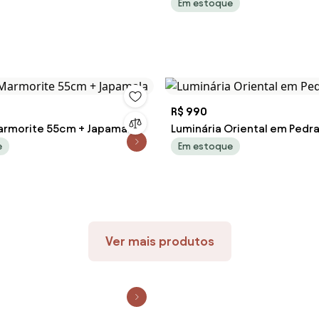
Em estoque
R$ 990
rmorite 55cm + Japamala
Luminária Oriental em Pedr
e
Em estoque
Ver mais produtos