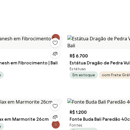
R$ 6.700
nesh em Fibrocimento | Bali
Estátua Dragão de Pedra Vul
Estátuas
Bali
e
Em estoque
com Frete Grát
R$ 1.200
ax em Marmorite 26cm
Fonte Buda Bali Paredão 40
Fontes
e