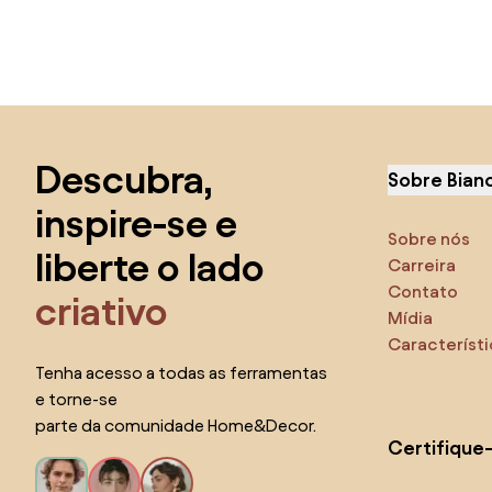
Saltar para o topo
Descubra,
Sobre Bian
inspire-se e
Sobre nós
liberte o lado
Carreira
Contato
criativo
Mídia
Característ
Tenha acesso a todas as ferramentas
e torne-se
parte da comunidade Home&Decor.
Certifique