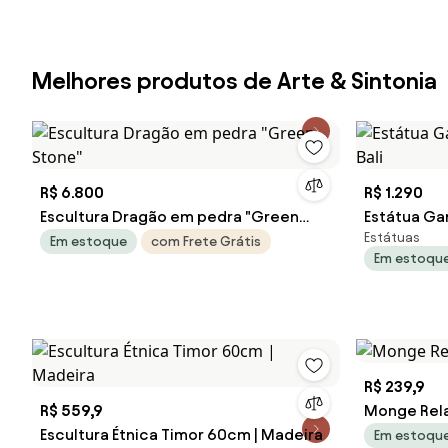
Melhores produtos de Arte & Sintonia
R$ 6.800
R$ 1.290
Escultura Dragão em pedra "Green
Estátua Ga
Estátuas
Stone"
Em estoque
com Frete Grátis
Em estoqu
R$ 239,9
R$ 559,9
Monge Rel
Escultura Étnica Timor 60cm | Madeira
Em estoqu