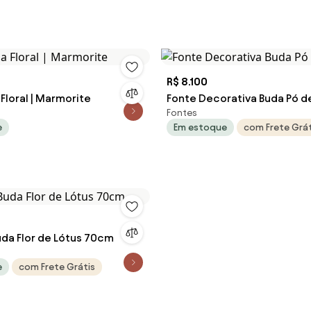
R$ 8.100
Floral | Marmorite
Fonte Decorativa Buda Pó d
Fontes
e
Em estoque
com Frete Grát
uda Flor de Lótus 70cm
e
com Frete Grátis