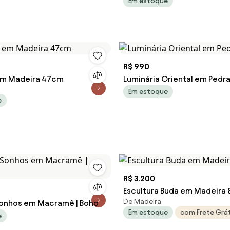
Em estoque
R$ 990
em Madeira 47cm
Luminária Oriental em Pedr
Em estoque
e
R$ 3.200
Escultura Buda em Madeira
De Madeira
 Sonhos em Macramê | Boho
Em estoque
com Frete Grát
e