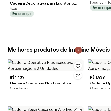
Fixas, com T
Cadeira Decorativa para Escritório
PU Sintétic
Em estoqu
Fixas
Recepção Ohana Fixa Linho Bege G56 -
Em estoque
Gran Belo
Melhores produtos de Imagine Móveis
R$ 1.439
R$ 1.439
Cadeira Operativa Plus Executiva
Cadeira Op
Com Tecido
Com Tecido
Aproximação S 2 Unidades -
Aproximaçã