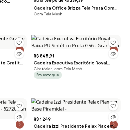
ou 10 tempo de R$ 239,39
aco
zio Preta -
Cadeira Office Brizza Tela Preta Com
Com Tela Mesh
Encosto Assento Aero Preto
Autocompensador Base Standard
126cm - 63328 Sun House
R$ 845,91
nte Grafite
Cadeira Executiva Escritório Royal
Giratórias, com Tela Mesh
Baixa PU Sintético Preta G56 - Gran
Em estoque
Belo
R$ 1.249
Cadeira Izzi Presidente Relax Plax em