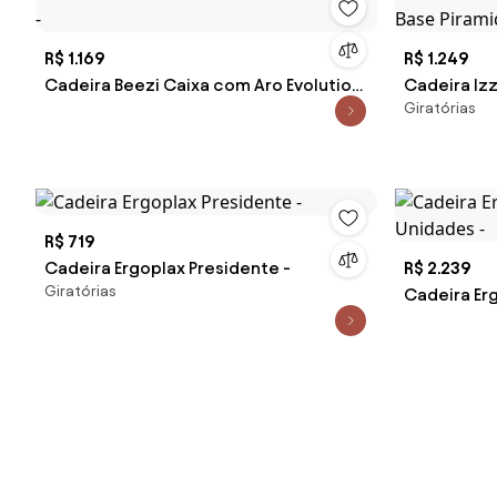
R$ 1.169
R$ 1.249
Cadeira Beezi Caixa com Aro Evolution
Cadeira Izz
Giratórias
-
Base Pirami
R$ 719
Cadeira Ergoplax Presidente -
R$ 2.239
Giratórias
Cadeira Erg
Unidades -