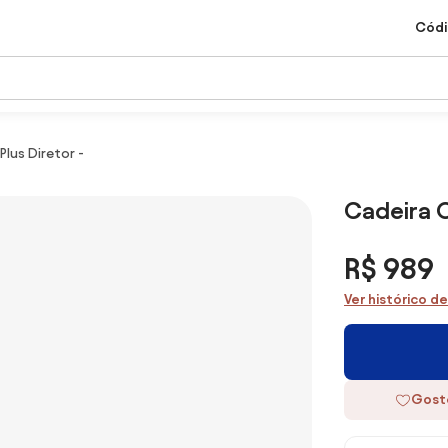
Códi
lus Diretor -
Cadeira O
R$ 989
Ver histórico d
Gost