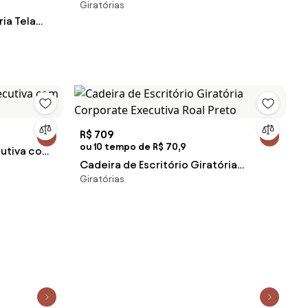
Giratórias
Base Piramidal -
ia Tela
 - 62720
R$ 709
ou 10 tempo de R$ 70,9
cutiva com
Cadeira de Escritório Giratória
Giratórias
Corporate Executiva Roal Preto