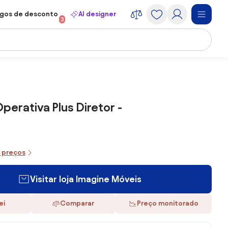
gos de desconto
AI designer
3
perativa Plus Diretor -
e preços
Visitar loja Imagine Móveis
ei
Comparar
Preço monitorado