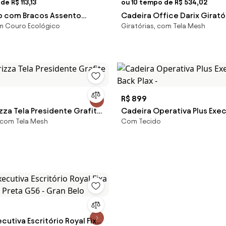
de R$ 113,13
ou 10 tempo de R$ 534,02
b com Bracos Assento
Cadeira Office Darix Giratór
em Couro Ecológico
Giratórias, com Tela Mesh
e Rodizio Metalico Preto -
Preta Base Piramildal 109cm
House
Sun House
R$ 899
zza Tela Presidente Grafite
Cadeira Operativa Plus Exe
 com Tela Mesh
Com Tecido
Back Plax -
cutiva Escritório Royal Fixa