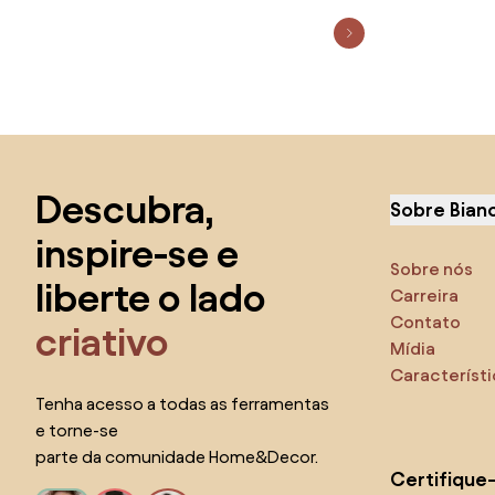
Saltar para o topo
Descubra,
Sobre Bian
inspire-se e
Sobre nós
liberte o lado
Carreira
Contato
criativo
Mídia
Característ
Tenha acesso a todas as ferramentas
e torne-se
parte da comunidade Home&Decor.
Certifique