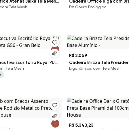
fice Atenas Baixa Tela Mesh
Cadeira Office Riga com Br
 com Tela Mesh
Em Couro Ecológico
Base Rodizio Preta - 74401
Courino Preto com Base Rodi
74359 Sun House
R$ 2.069
cutiva Escritório Royal PU
Cadeira Brizza Tela Preside
com Tela Mesh
Ergonômica, com Tela Mesh
reta G56 - Gran Belo
Base Alumínio -
e
R$ 5.340,23