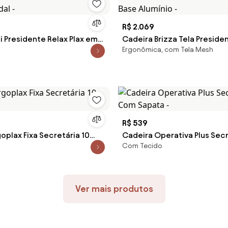
R$ 2.069
i Presidente Relax Plax em
Cadeira Brizza Tela Preside
Ergonômica, com Tela Mesh
dal -
Base Alumínio -
R$ 539
oplax Fixa Secretária 10
Cadeira Operativa Plus Secr
Com Tecido
Com Sapata -
Ver mais produtos