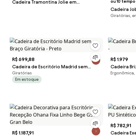
ou 10 tempo 
Cadeira Tramontina Jolie em
Polipropileno Preto com Base Rodízio
Cadeira Jo
Giratórias, 
Courino Bas
54577 Sun 
R$ 699,88
R$ 1.979
Cadeira de Escritório Madrid sem
Cadeira Bri
Giratórias
Ergonômica,
Braço Giratória - Preto
-
Em estoque
R$ 782,91
R$ 1.187,91
Cadeira Exe