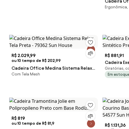
Cadeira Of
Ergonômica,
Preta com 
Sun House
R$ 2.029,99
R$ 881,91
ou 10 tempo de R$ 202,99
Cadeira Exe
Cadeira Office Medina Sistema Relax
Giratórias, 
Sintético P
Com Tela Mesh
Em estoqu
Tela Preta - 79362 Sun House
R$ 819
ou 10 tempo de R$ 81,9
R$ 1.131,36