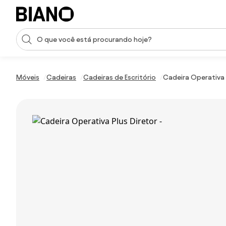
Saltar para o conteúdo
Entrada de pesquisa
Saltar para o rodapé
Móveis
Cadeiras
Cadeiras de Escritório
Cadeira Operativa P