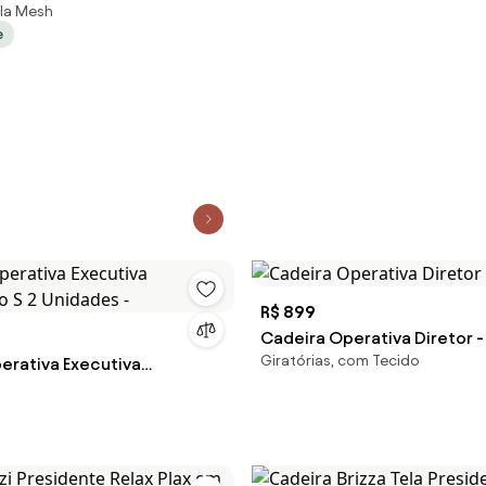
ela Mesh
o Preta G56 - Gran Belo
e
R$ 899
Cadeira Operativa Diretor -
Giratórias, com Tecido
erativa Executiva
o S 2 Unidades -