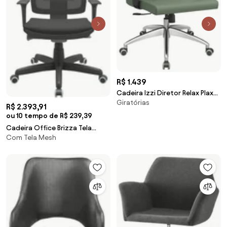
R$ 1.439
Cadeira Izzi Diretor Relax Plax
Giratórias
em Base em Alumínio -
R$ 2.393,91
ou 10 tempo de R$ 239,39
Cadeira Office Brizza Tela
Com Tela Mesh
Preta Com Encosto Assento
Aero Preto Autocompensador
Base Standard 126cm - 63328
Sun House