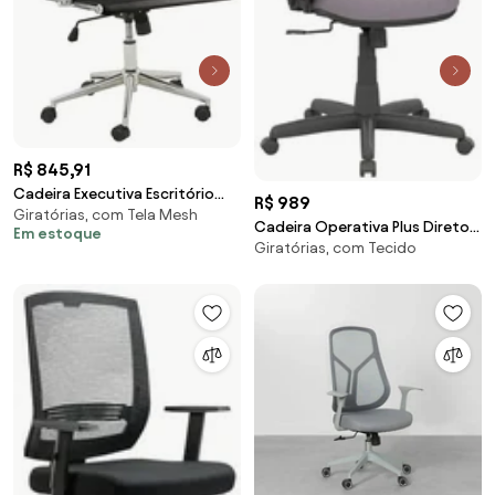
R$ 845,91
Cadeira Executiva Escritório
R$ 989
Giratórias, com Tela Mesh
Royal Baixa PU Sintético Preta
Cadeira Operativa Plus Diretor
Em estoque
G56 - Gran Belo
Giratórias, com Tecido
-