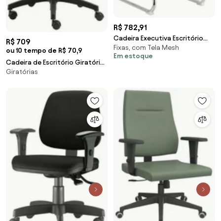
R$ 782,91
Cadeira Executiva Escritório
R$ 709
Fixas, com Tela Mesh
Royal Fixa PU Sintético Preta
ou 10 tempo de R$ 70,9
Em estoque
G56 - Gran Belo
Cadeira de Escritório Giratória
Giratórias
Corporate Executiva Roal Preto