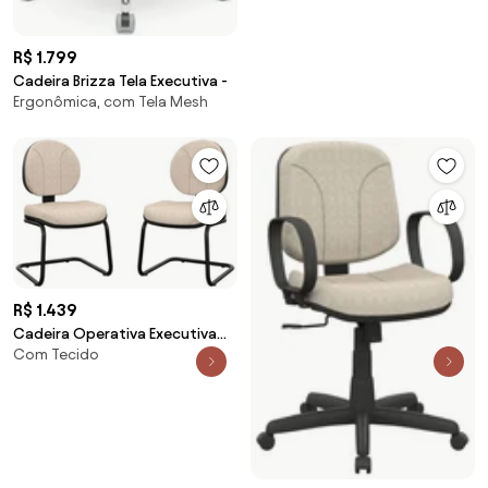
R$ 1.799
Cadeira Brizza Tela Executiva -
Ergonômica, com Tela Mesh
R$ 1.439
Cadeira Operativa Executiva
Com Tecido
Aproximação S 2 Unidades -