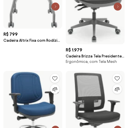
R$ 799
Cadeira Altrix Fixa com Rodízios
-
R$ 1.979
Cadeira Brizza Tela Presidente
Ergonômica, com Tela Mesh
Grafite -