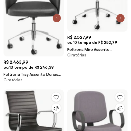
R$ 2.527,99
ou 10 tempo de R$ 252,79
Poltrona Miro Assento
Giratórias
Estofado Rustico Preto Base
Rodizio em Aluminio - 55873
R$ 2.463,99
Sun House
ou 10 tempo de R$ 246,39
Poltrona Tray Assento Dunas
Giratórias
Preto Base Rodizio em Aluminio
- 55913 Sun House