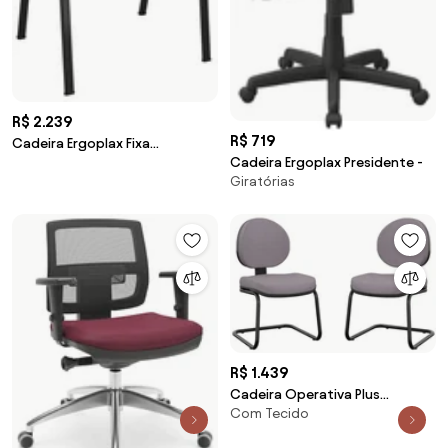
R$ 2.239
R$ 719
Cadeira Ergoplax Fixa
Cadeira Ergoplax Presidente -
Secretária 10 Unidades -
Giratórias
R$ 1.439
Cadeira Operativa Plus
Com Tecido
Executiva Aproximação S 2
Unidades -