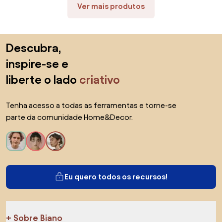
Ver mais produtos
Saltar para o topo
Descubra,
inspire-se e
liberte o lado
criativo
Tenha acesso a todas as ferramentas e torne-se
parte da comunidade Home&Decor.
Eu quero todos os recursos!
Sobre Biano