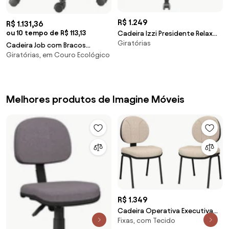
R$ 1.249
R$ 1.131,36
ou 10 tempo de R$ 113,13
Cadeira Izzi Presidente Relax
Giratórias
Plax em Base Piramidal -
Cadeira Job com Bracos
Giratórias, em Couro Ecológico
Assento Courino Base Rodizio
Metalico Preto - 54577 Sun
House
Melhores produtos de Imagine Móveis
R$ 1.349
Cadeira Operativa Executiva
Fixas, com Tecido
Fixa 2 Unidades -