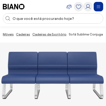
Saltar para o conteúdo
Entrada de pesquisa
Saltar para o rodapé
Móveis
Cadeiras
Cadeiras de Escritório
Sofá Sublime Conjugado