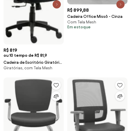
R$ 899,88
Cadeira Office Missô - Cinza
Com Tela Mesh
Em estoque
R$ 819
ou 10 tempo de R$ 81,9
Cadeira de Escritório Giratória
Giratórias, com Tela Mesh
New Opus Roal Preta Encosto
em Tela Base Nylon Syncron