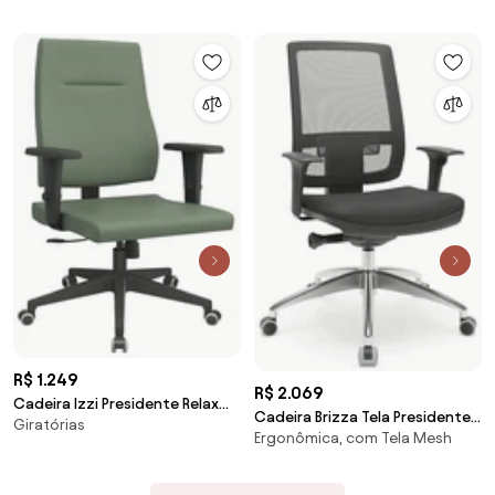
Evolution -
R$ 1.249
R$ 2.069
Cadeira Izzi Presidente Relax
Cadeira Brizza Tela Presidente
Giratórias
Plax em Base Piramidal -
Ergonômica, com Tela Mesh
Grafite Base Alumínio -