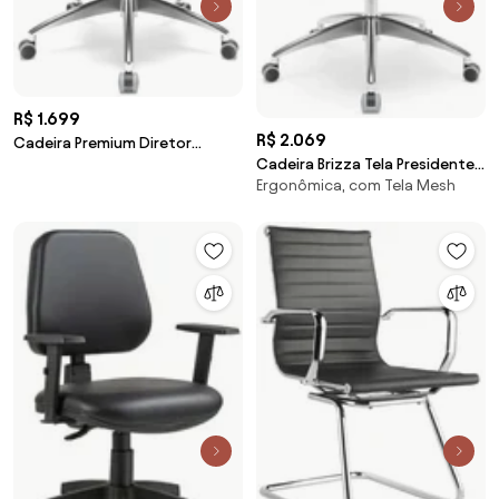
R$ 1.699
R$ 2.069
Cadeira Premium Diretor
Cadeira Brizza Tela Presidente
Autocompensador Com Base
Ergonômica, com Tela Mesh
Grafite Base Alumínio -
em Alumínio -