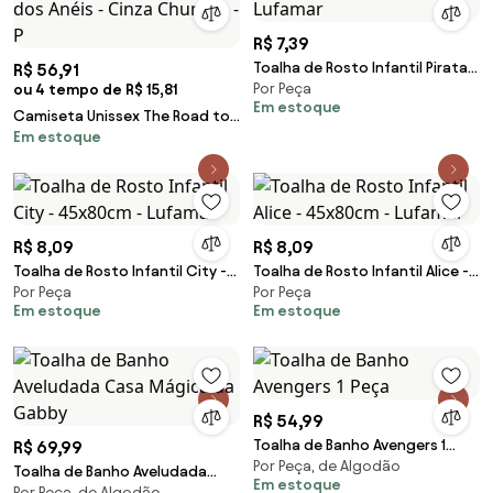
R$ 7,39
Toalha de Rosto Infantil Piratas
R$ 56,91
Por Peça
ou 4 tempo de R$ 15,81
- 45x70cm - Lufamar
Em estoque
Camiseta Unissex The Road to
Em estoque
Mordor O Senhor dos Anéis -
Cinza Chumbo - P
R$ 8,09
R$ 8,09
Toalha de Rosto Infantil City -
Toalha de Rosto Infantil Alice -
Por Peça
Por Peça
45x80cm - Lufamar
45x80cm - Lufamar
Em estoque
Em estoque
R$ 54,99
Toalha de Banho Avengers 1
R$ 69,99
Por Peça, de Algodão
Peça
Toalha de Banho Aveludada
Em estoque
Por Peça, de Algodão