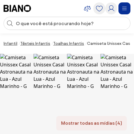
Saltar para o conteúdo
Entrada de pesquisa
Saltar para o rodapé
Infantil
Têxteis Infantis
Toalhas Infantis
Camiseta Unissex Casal 
Mostrar todas as mídias (4)