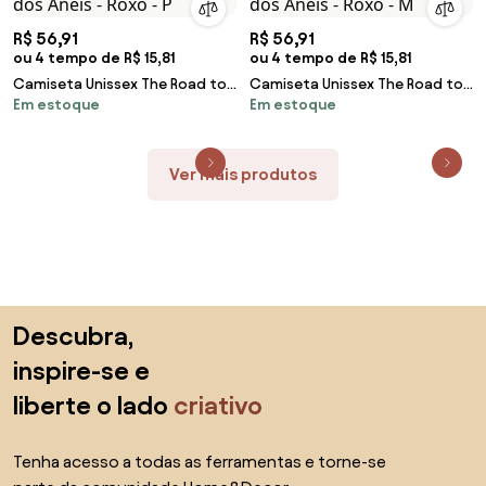
R$ 56,91
R$ 56,91
ou 4 tempo de R$ 15,81
ou 4 tempo de R$ 15,81
Camiseta Unissex The Road to
Camiseta Unissex The Road to
Em estoque
Em estoque
Mordor O Senhor dos Anéis -
Mordor O Senhor dos Anéis -
Roxo - P
Roxo - M
Ver mais produtos
Saltar para o topo
Descubra,
inspire-se e
liberte o lado
criativo
Tenha acesso a todas as ferramentas e torne-se