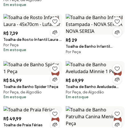
Casa Mágica da Gabby
Em estoque
R$ 7,39
Toalha de Rosto Infantil Laura -
R$ 29
Por Peça
45x70cm - Lufamar
Toalha de Banho Infantil
Em estoque
Por Peça
Estampada - NOVA SEREIA NOVA
SEREIA
R$ 54,99
R$ 69,99
Toalha de Banho Spider 1 Peça
Toalha de Banho Aveludada
Por Peça, de Algodão
Por Peça, de Algodão
Minnie 1 Peça
Em estoque
Em estoque
R$ 49,99
Toalha de Praia Férias