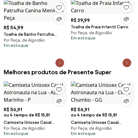
R$ 39,99
Toalha de Praia Infantil Carro
R$ 54,99
Por Peça, de Algodão
Toalha de Banho Patrulha
Em estoque
Por Peça, de Algodão
Canina Menino 1 Peça
Em estoque
Melhores produtos de Presente Super
R$ 56,91
R$ 56,91
ou 4 tempo de R$ 15,81
ou 4 tempo de R$ 15,81
Camiseta Unissex Casal
Camiseta Unissex Casal
Por Peça, de Algodão
Por Peça, de Algodão
Astronauta na Lua - Azul
Astronauta na Lua - Cinza
Em estoque
Em estoque
Marinho - P
Chumbo - GG