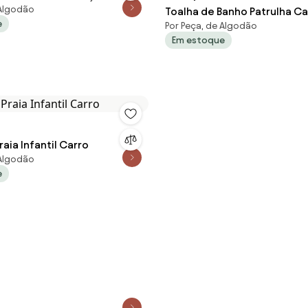
 Algodão
Toalha de Banho Patrulha C
e
Por Peça, de Algodão
Menina 1 Peça
Em estoque
raia Infantil Carro
 Algodão
e