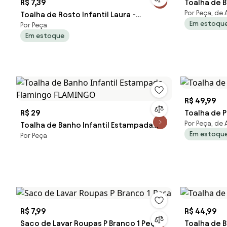
R$ 7,39
Toalha de B
Por Peça, de
Toalha de Rosto Infantil Laura -
Em estoqu
Por Peça
45x70cm - Lufamar
Em estoque
R$ 49,99
R$ 29
Toalha de P
Por Peça, de
Toalha de Banho Infantil Estampada
Em estoqu
Por Peça
Flamingo FLAMINGO
R$ 7,99
R$ 44,99
Saco de Lavar Roupas P Branco 1 Peça
Toalha de 