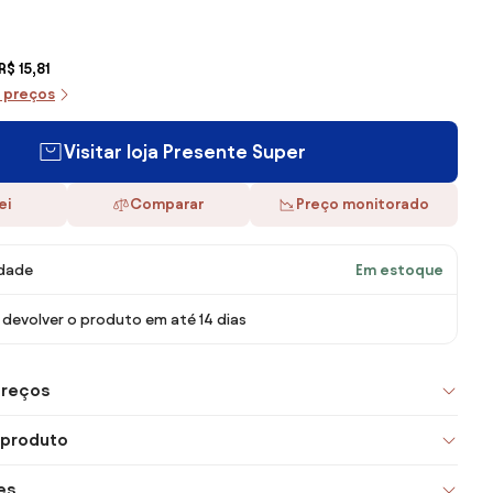
$ 15,81
e preços
Visitar loja Presente Super
ei
Comparar
Preço monitorado
idade
Em estoque
devolver o produto em até 14 dias
preços
 produto
es