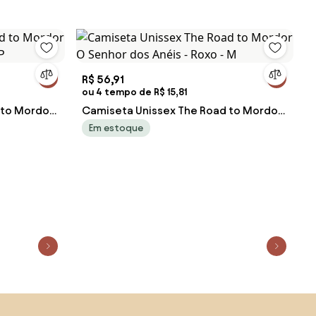
R$ 56,91
ou 4 tempo de R$ 15,81
 to Mordor
Camiseta Unissex The Road to Mordor
P
O Senhor dos Anéis - Roxo - M
Em estoque