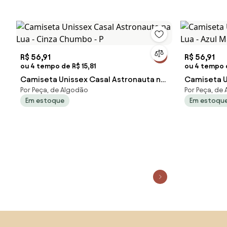
R$ 56,91
R$ 56,91
ou 4 tempo de R$ 15,81
ou 4 tempo d
Camiseta Unissex Casal Astronauta na
Camiseta U
Por Peça, de Algodão
Por Peça, de
Lua - Cinza Chumbo - P
Lua - Azul 
Em estoque
Em estoqu
Saltar para o topo