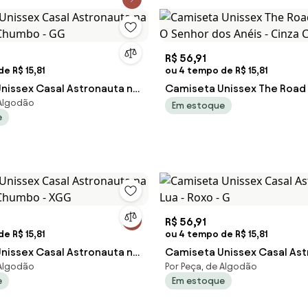
R$ 56,91
e R$ 15,81
ou 4 tempo de R$ 15,81
nissex Casal Astronauta na
Camiseta Unissex The Road
 Algodão
a Chumbo - GG
O Senhor dos Anéis - Cinza
Em estoque
e
R$ 56,91
e R$ 15,81
ou 4 tempo de R$ 15,81
nissex Casal Astronauta na
Camiseta Unissex Casal Ast
 Algodão
Por Peça, de Algodão
a Chumbo - XGG
Lua - Roxo - G
e
Em estoque