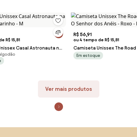
R$ 56,91
e R$ 15,81
ou 4 tempo de R$ 15,81
nissex Casal Astronauta na
Camiseta Unissex The Road
 Algodão
Marinho - M
O Senhor dos Anéis - Roxo - 
Em estoque
e
Ver mais produtos