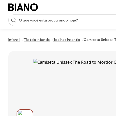
Saltar para o conteúdo
Entrada de pesquisa
Saltar para o rodapé
Infantil
Têxteis Infantis
Toalhas Infantis
Camiseta Unissex T