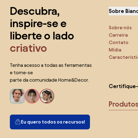
Descubra,
Sobre Bian
inspire-se e
Sobre nós
liberte o lado
Carreira
Contato
criativo
Mídia
Característ
Tenha acesso a todas as ferramentas
e torne-se
parte da comunidade Home&Decor.
Certifique
Produto
Eu quero todos os recursos!