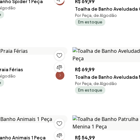
anho Spider 1 Peça
R$ 69,99
 Algodão
Toalha de Banho Aveludada
e
Por Peça, de Algodão
Mágica da Gabby
Em estoque
raia Férias
R$ 69,99
 Algodão
Toalha de Banho Aveludada 
e
Por Peça, de Algodão
Peça
Em estoque
Banho Animais 1 Peça
R$ 54,99