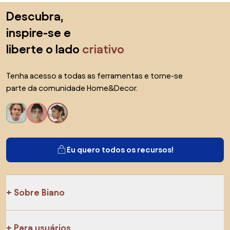
Saltar para o topo
Descubra,
inspire-se e
liberte o lado
criativo
Tenha acesso a todas as ferramentas e torne-se
parte da comunidade Home&Decor.
Eu quero todos os recursos!
Sobre Biano
Para usuários