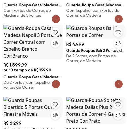
Guarda-Roupa Casal Madesa
Guarda-Roupa Casal Madesa
Com Portas de Correr, de
Com Espelho, com Portas de
Mônaco 3 Portas de Correr
Montana 4 Portas de Correr
Madeira, de 3 Portas
Correr, de Madeira
Rustic/Branco
com Espelho Branco Cor:Branco
Cor:Rustic/Branco
R$ 4.999
Guarda Roupas Bali 2 Portas de
De 2 Portas, com Portas de
Correr
Correr, de Madeira
R$ 1.599,99
ou 10 tempo de R$ 159,99
Guarda-Roupa Casal Madesa
De 2 Portas, com Espelho, com
Napoli 3 Portas de Correr
Portas de Correr
Central com Espelho Branco
Cor:Branco
R$ 6.299