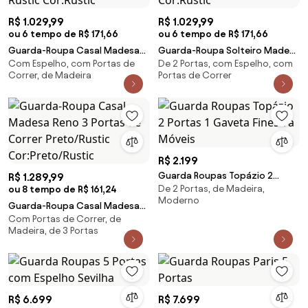
R$ 1.029,99
R$ 1.029,99
ou 6 tempo de R$ 171,66
ou 6 tempo de R$ 171,66
Guarda-Roupa Casal Madesa
Guarda-Roupa Solteiro Madesa
Com Espelho, com Portas de
De 2 Portas, com Espelho, com
Mônaco 3 Portas de Correr
Luke 2 Portas de Correr com
Correr, de Madeira
Portas de Correr
com Espelho Rustic Cor:Rustic
Espelho Rustic Cor:Rustic
R$ 2.199
Guarda Roupas Topázio 2
R$ 1.289,99
De 2 Portas, de Madeira,
ou 8 tempo de R$ 161,24
Portas 1 Gaveta Finestra Móveis
Moderno
Guarda-Roupa Casal Madesa
Com Portas de Correr, de
Reno 3 Portas de Correr
Madeira, de 3 Portas
Preto/Rustic Cor:Preto/Rustic
R$ 6.699
R$ 7.699