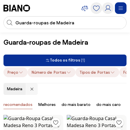
Saltar para o conteúdo
Entrada de pesquisa
Saltar para o rodapé
Guarda-roupas de Madeira
Móveis
Armários e Gabinetes
Guarda-roupas
Guarda-roupas de
Todos os filtros
(1)
Preço
Número de Portas
Tipos de Portas
Fo
Madeira
Produtos
recomendados
Melhores
do mais barato
do mais caro
B