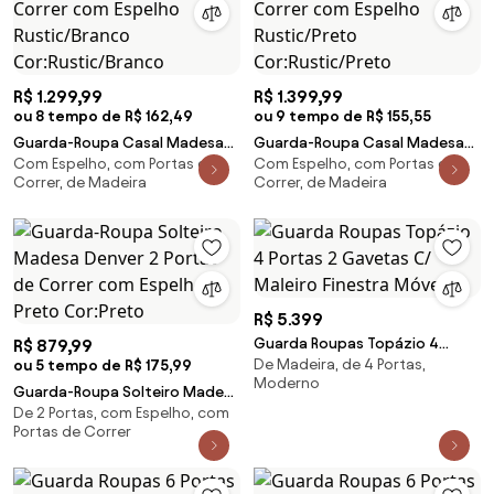
R$ 1.299,99
R$ 1.399,99
ou 8 tempo de R$ 162,49
ou 9 tempo de R$ 155,55
Guarda-Roupa Casal Madesa
Guarda-Roupa Casal Madesa
Com Espelho, com Portas de
Com Espelho, com Portas de
Reno 3 Portas de Correr com
Reno 3 Portas de Correr com
Correr, de Madeira
Correr, de Madeira
Espelho Rustic/Branco
Espelho Rustic/Preto
Cor:Rustic/Branco
Cor:Rustic/Preto
R$ 5.399
Guarda Roupas Topázio 4
R$ 879,99
De Madeira, de 4 Portas,
ou 5 tempo de R$ 175,99
Portas 2 Gavetas C/ Maleiro
Moderno
Finestra Móveis
Guarda-Roupa Solteiro Madesa
De 2 Portas, com Espelho, com
Denver 2 Portas de Correr com
Portas de Correr
Espelho Preto Cor:Preto