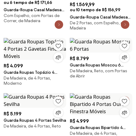
ou 6 tempo de R$ 171,66
R$ 1.569,99
Guarda-Roupa Casal Madesa
ou 10 tempo de R$ 156,99
Com Espelho, com Portas de
Mônaco 3 Portas de Correr
Guarda-Roupa Casal Madesa
Correr, de Madeira
com Espelho Branco Cor:Branco
De 2 Portas, com Espelho, de
Reno 3 Portas de Correr com
Madeira
Espelhos Branco/Rustic
Cor:Branco/Rustic
R$ 8.799
Guarda Roupas Moscou 6
R$ 4.099
De Madeira, Reto, com Portas
Portas
Guarda Roupas Topázio 4
de Abrir
De Madeira, de 4 Portas,
Portas 2 Gavetas Finestra
Moderno
Móveis
R$ 5.199
Guarda Roupas 4 Portas Sevilha
R$ 4.999
De Madeira, de 4 Portas, Reto
Guarda Roupas Bipartido 4
De Madeira, de 4 Portas,
Portas Ouro Finestra Móveis