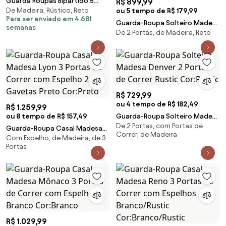
Guarda Roupas Bipartido 5
R$ 899,99
De Madeira, Rústico, Reto
Portas Ouro Finestra Móveis
ou 5 tempo de R$ 179,99
Para ser enviado em 4.681
Guarda-Roupa Solteiro Madesa
semanas
De 2 Portas, de Madeira, Reto
Dallas Plus 2 Portas de Correr 4
Gavetas Preto Cor:Preto
R$ 729,99
ou 4 tempo de R$ 182,49
R$ 1.259,99
ou 8 tempo de R$ 157,49
Guarda-Roupa Solteiro Madesa
De 2 Portas, com Portas de
Denver 2 Portas de Correr
Guarda-Roupa Casal Madesa
Correr, de Madeira
Rustic Cor:Rustic
Com Espelho, de Madeira, de 3
Lyon 3 Portas de Correr com
Portas
Espelho 2 Gavetas Preto
Cor:Preto
R$ 1.029,99