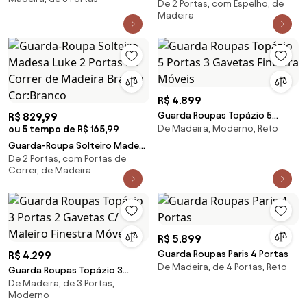
Rustic Cor:Rustic
De 2 Portas, com Espelho, de
Luke 2 Portas de Correr com
Madeira
Espelho Branco Cor:Branco
R$ 4.899
Guarda Roupas Topázio 5
R$ 829,99
De Madeira, Moderno, Reto
ou 5 tempo de R$ 165,99
Portas 3 Gavetas Finestra
Móveis
Guarda-Roupa Solteiro Madesa
De 2 Portas, com Portas de
Luke 2 Portas de Correr de
Correr, de Madeira
Madeira Branco Cor:Branco
R$ 5.899
Guarda Roupas Paris 4 Portas
R$ 4.299
De Madeira, de 4 Portas, Reto
Guarda Roupas Topázio 3
De Madeira, de 3 Portas,
Portas 2 Gavetas C/ Maleiro
Moderno
Finestra Móveis